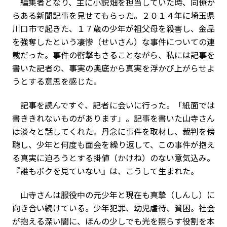
編集者となり、主に小説畑を担当していた時、同僚か
らある新聞記事を見せてもらった。２０１４年に埼玉県
川口市で起きた、１７歳の少年が祖父母を殺害し、金品
を強奪したという凄惨（せいさん）な事件についての連
載だった。事件の衝撃もさることながら、私には記事を
書いた記者の、事実の奥底から真実を浮かび上がらせよ
うとする意思を感じた。
記事を読んですぐ、記者に会いに行った。「紙面では
書ききれないものがあります」。記事を書いた山寺さん
は淡々と話してくれた。丹念に事件を取材し、裁判を傍
聴し、少年と何度も面会を繰り返して、この事件が抱え
る真実に迫ろうとする掛値（かけね）のない意気込み。
『誰もボクを見ていない』は、こうして生まれた。
山寺さんは服役中の元少年と現在も真摯（しんし）に
向き合い続けている。少年犯罪、幼児虐待、貧困。社会
が抱える深い闇に、ほんの少しでも光を照らす役割を本