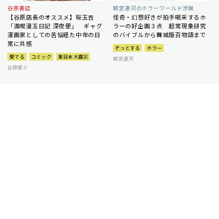
谷原書店
朝宮運河のホラーワールド渉猟
【谷原店長のオススメ】桜玉吉
怪奇・幻想好きが拍手喝采するホ
「満喫漫玉日記 深夜便」 ギャグ
ラーの好企画３点 超常現象研究
漫画家としての苦悩経た中年の日
のバイブルから舞城版百物語まで
常に共感
ぞっとする
ホラー
愛でる
コミック
東日本大震災
朝宮運河
谷原章介