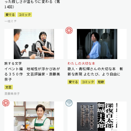
った寂しさが温もりに変わる（第
14回）
愛でる
コミック
一穂ミチ
旅する文学
わたしの大切な本
イベント編 地域性が浮かびあが
歌人・青松輝さんの大切な本 斬
る３５０作 文芸評論家・斎藤美
新な表現 よむたび、より自由に
奈子
愛でる
コミック
短歌
文芸
斎藤美奈子