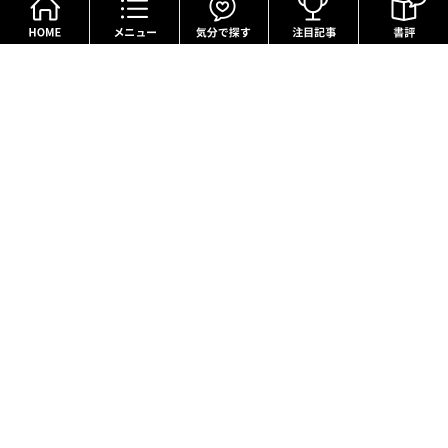
本サイトに掲載されるサービスを通じて書籍等を購
入された場合、売上の一部が朝日新聞社に還元され
る事があります。