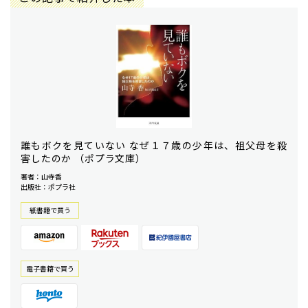
誰もボクを見ていない なぜ１７歳の少年は、祖父母を殺
害したのか （ポプラ文庫）
著者：山寺香
出版社：ポプラ社
紙書籍で買う
電⼦書籍で買う