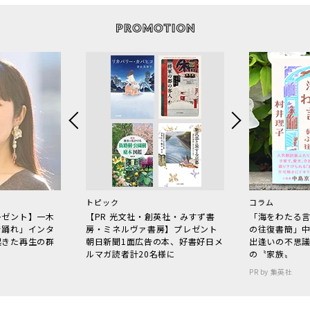
トピック
コラム
レゼント】一木
【PR 光文社・創英社・みすず書
「海をわたる
で踊れ」インタ
房・ミネルヴァ書房】プレゼント
の往復書簡」
起きた再生の群
朝日新聞1面広告の本、好書好日メ
出逢いの不思
ルマガ読者計20名様に
の〝家族〟
PR by 集英社