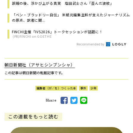
誤報の後、浮かび上がる真実 塩田武士さん「歪んだ波紋」
「ベン・ブラッドリー自伝」 米紙元編集主幹が支えたジャーナリズム
の原点、訳者に聞...
FINCHI主催「IVS2026」トークセッションが話題に！
(PR)FINCHI on GOETHE
Recommended by
朝日新聞社（アサヒシンブンシャ）
この記事は朝日新聞の転載記事です。
編集者（が／を）つくった本
事件
少年
Share
この連載をもっと読む