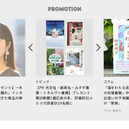
トピック
コラム
レゼント】一木
【PR 光文社・創英社・みすず書
「海をわたる
で踊れ」インタ
房・ミネルヴァ書房】プレゼント
の往復書簡」
起きた再生の群
朝日新聞1面広告の本、好書好日メ
出逢いの不思
ルマガ読者計20名様に
の〝家族〟
PR by 集英社