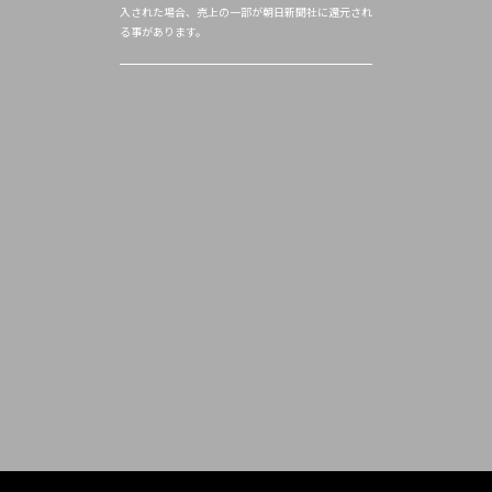
入された場合、売上の一部が朝日新聞社に還元され
る事があります。