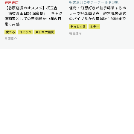
谷原書店
朝宮運河のホラーワールド渉猟
【谷原店長のオススメ】桜玉吉
怪奇・幻想好きが拍手喝采するホ
「満喫漫玉日記 深夜便」 ギャグ
ラーの好企画３点 超常現象研究
漫画家としての苦悩経た中年の日
のバイブルから舞城版百物語まで
常に共感
ぞっとする
ホラー
愛でる
コミック
東日本大震災
朝宮運河
谷原章介