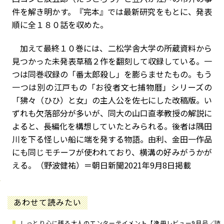
件を解き明かす。『完本』では最新研究をもとに、発表
順に全１８０話を収めた。
加えて最終１０巻には、二松学舎大学の所蔵資料から
見つかった未発表草稿２作を翻刻して収録している。一
つは同巻収録の「番太郎殺し」を膨らませたもの。もう
一つは別の江戸もの「お役者文七捕物暦」シリーズの
「狒々（ひひ）と女」の主人公を佐七にした改稿版。い
ずれも欠落部分が多いが、同大の山口直孝教授の解説に
よると、長編化を構想していたとみられる。後者は隅田
川を下る怪しい船に端を発する物語。由利、金田一作品
にも同じモチーフが使われており、横溝の好みがうかが
える。（野波健祐）＝朝日新聞2021年9月8日掲載
あわせて読みたい
しっとり心に残る大人のエンターテイメント【逸冊レビュー9月号／読