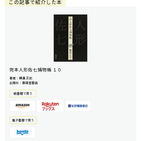
この記事で紹介した本
完本人形佐七捕物帳 １０
著者：横溝 正史
出版社：春陽堂書店
紙書籍で買う
電⼦書籍で買う