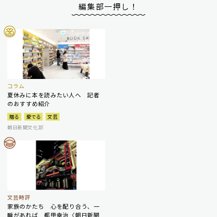
編集部一押し！
コラム
夏休みに本を読みたい人へ 記者
のおすすめ紹介
贈る
愛でる
文芸
朝日新聞文化部
文芸時評
家族のかたち 心を配り合う、一
瞬があれば 都甲幸治〈朝日新聞