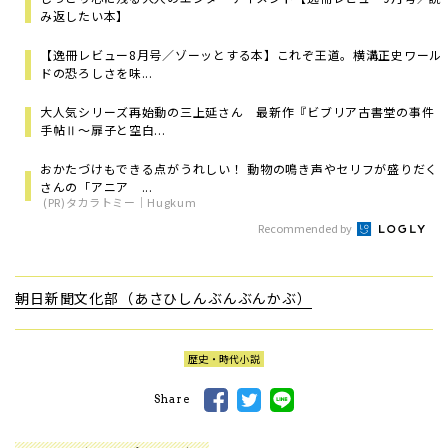
み返したい本】
【逸冊レビュー8月号／ゾーッとする本】これぞ王道。横溝正史ワール
ドの恐ろしさを味...
大人気シリーズ再始動の三上延さん 最新作『ビブリア古書堂の事件
手帖Ⅱ～扉子と空白...
おかたづけもできる点がうれしい！ 動物の鳴き声やセリフが盛りだく
さんの「アニア ...
(PR)タカラトミー｜Hugkum
Recommended by
朝日新聞文化部（あさひしんぶんぶんかぶ）
歴史・時代小説
Share