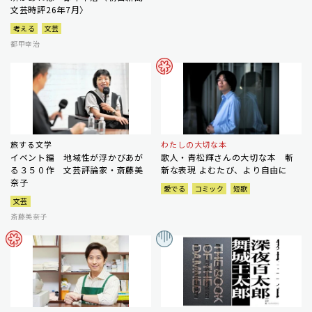
文芸時評26年7月〉
考える
文芸
都甲幸治
旅する文学
わたしの大切な本
イベント編 地域性が浮かびあが
歌人・青松輝さんの大切な本 斬
る３５０作 文芸評論家・斎藤美
新な表現 よむたび、より自由に
奈子
愛でる
コミック
短歌
文芸
斎藤美奈子