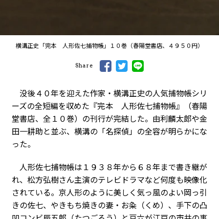
横溝正史「完本 人形佐七捕物帳」１０巻（春陽堂書店、４９５０円）
Share
没後４０年を迎えた作家・横溝正史の人気捕物帳シリ
ーズの全短編を収めた『完本 人形佐七捕物帳』（春陽
堂書店、全１０巻）の刊行が完結した。由利麟太郎や金
田一耕助と並ぶ、横溝の「名探偵」の全容が明らかにな
った。
人形佐七捕物帳は１９３８年から６８年まで書き継が
れ、松方弘樹さん主演のテレビドラマなど何度も映像化
されている。京人形のように美しく気っ風のよい岡っ引
きの佐七、やきもち焼きの妻・お粂（くめ）、手下の凸
凹コンビ辰五郎（たつごろう）と豆六が江戸の市井の事