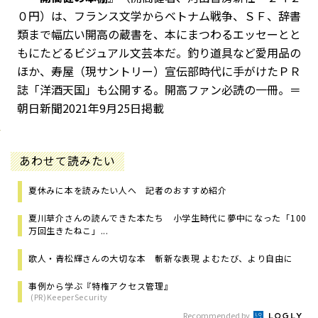
０円）は、フランス文学からベトナム戦争、ＳＦ、辞書
類まで幅広い開高の蔵書を、本にまつわるエッセーとと
もにたどるビジュアル文芸本だ。釣り道具など愛用品の
ほか、寿屋（現サントリー）宣伝部時代に手がけたＰＲ
誌「洋酒天国」も公開する。開高ファン必読の一冊。＝
朝日新聞2021年9月25日掲載
あわせて読みたい
夏休みに本を読みたい人へ 記者のおすすめ紹介
夏川草介さんの読んできた本たち 小学生時代に夢中になった「100
万回生きたねこ」...
歌人・青松輝さんの大切な本 斬新な表現 よむたび、より自由に
事例から学ぶ『特権アクセス管理』
(PR)KeeperSecurity
Recommended by