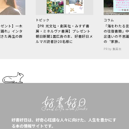
トピック
コラム
レゼント】一木
【PR 光文社・創英社・みすず書
「海をわたる
で踊れ」インタ
房・ミネルヴァ書房】プレゼント
の往復書簡」
起きた再生の群
朝日新聞1面広告の本、好書好日メ
出逢いの不思
ルマガ読者計20名様に
の〝家族〟
PR by 集英社
好書好日は、好奇心旺盛な人々に向けた、人生を豊かにす
る本の情報サイトです。