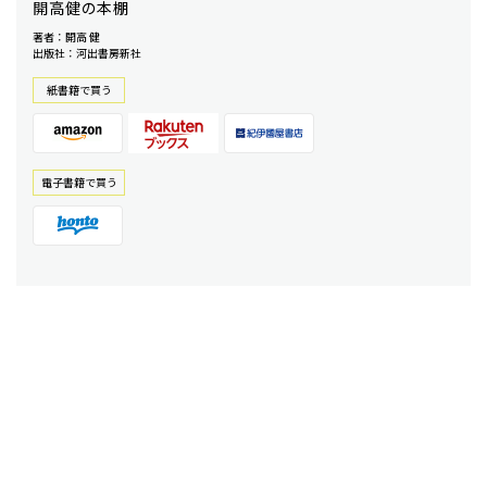
開高健の本棚
著者：開高 健
出版社：河出書房新社
紙書籍で買う
電⼦書籍で買う