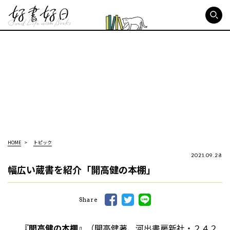
好書好日
HOME
トピック
2021.09.28
幅広い蔵書を紹介「開高健の本棚」
Share
『
開高健の本棚
』（開高健著、河出書房新社・２４２