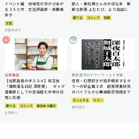
イベント編 地域性が浮かびあが
歌人・青松輝さんの大切な本 斬
る３５０作 文芸評論家・斎藤美
新な表現 よむたび、より自由に
奈子
愛でる
コミック
短歌
文芸
斎藤美奈子
谷原書店
朝宮運河のホラーワールド渉猟
【谷原店長のオススメ】桜玉吉
怪奇・幻想好きが拍手喝采するホ
「満喫漫玉日記 深夜便」 ギャグ
ラーの好企画３点 超常現象研究
漫画家としての苦悩経た中年の日
のバイブルから舞城版百物語まで
常に共感
ぞっとする
ホラー
愛でる
コミック
東日本大震災
朝宮運河
谷原章介