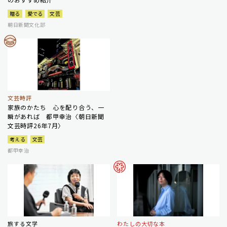
贈る
愛でる
文芸
朝日新聞文化部
文芸時評
家族のかたち 心を配り合う、一
瞬があれば 都甲幸治〈朝日新聞
文芸時評26年7月〉
考える
文芸
都甲幸治
旅する文学
わたしの大切な本