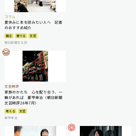
コラム
夏休みに本を読みたい人へ 記者
のおすすめ紹介
贈る
愛でる
文芸
朝日新聞文化部
文芸時評
家族のかたち 心を配り合う、一
瞬があれば 都甲幸治〈朝日新聞
文芸時評26年7月〉
考える
文芸
都甲幸治