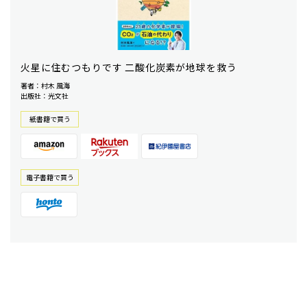
火星に住むつもりです 二酸化炭素が地球を救う
著者：村木 風海
出版社：光文社
紙書籍で買う
電⼦書籍で買う