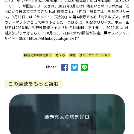
2010」をリリースする。2020年11月には中島美嘉とのコラボ楽曲「真冬のハ
ーモニー」が配信リリースされ、2021年3月には川嶋あいとのコラボ楽曲「ど
うにか今日まで生きてきた feat. 藤巻亮太」（作曲：藤巻亮太）を配信リリー
ス。9月11日には「サントリー天然水」の第4水源である「北アルプス」水源
のテーマソングとして書き下ろした「まほろば」を配信リリース。地元・山
梨では2018年から野外音楽フェス「Mt.FUJIMAKI」を主催し、2022年は山中
湖交流プラザきららにて10月1日、2日の2days開催が決定。■オフィシャル
サイト・SNS：
https://lit.link/ryotafujimaki
藤巻亮太の旅是好日
考える
環境
グローバリゼーション
Share
この連載をもっと読む
藤巻亮太の旅是好日