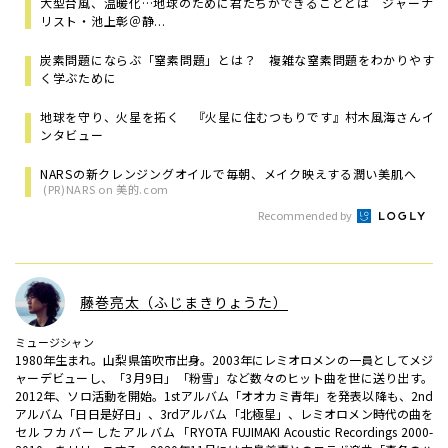
大型台風、温暖化…地球のために君たちができることとは ジャーナ
リスト・池上彰＠静...
炭素問題にならぶ「窒素問題」とは？ 複雑な窒素問題をわかりやす
く学ぶために
地球を守り、火星を拓く 『火星に住むつもりです』村木風海さんイ
ンタビュー
NARSの新クレンジングオイルで毎朝、メイク映えする潤い美肌へ
(PR)NARS on 美的.com
Recommended by
藤巻亮太（ふじまきりょうた）
ミュージシャン
1980年生まれ。山梨県笛吹市出身。2003年にレミオロメンの一員としてメジ
ャーデビューし、「3月9日」「粉雪」など数々のヒット曲を世に送り出す。
2012年、ソロ活動を開始。1stアルバム「オオカミ青年」を発表以降も、2nd
アルバム「日日是好日」、3rdアルバム「北極星」、レミオロメン時代の曲を
セルフカバーしたアルバム「RYOTA FUJIMAKI Acoustic Recordings 2000-