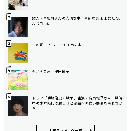
歌人・青松輝さんの大切な本 斬新な表現 よむたび、
より自由に
この夏 子どもにおすすめの本
外からの声 澤田瞳子
ドラマ「手塚治虫の戦争」主演・高良健吾さん 戦時
中の少年時代の厳しさと漫画への強い熱量を感じなが
ら
人気ランキング⼀覧