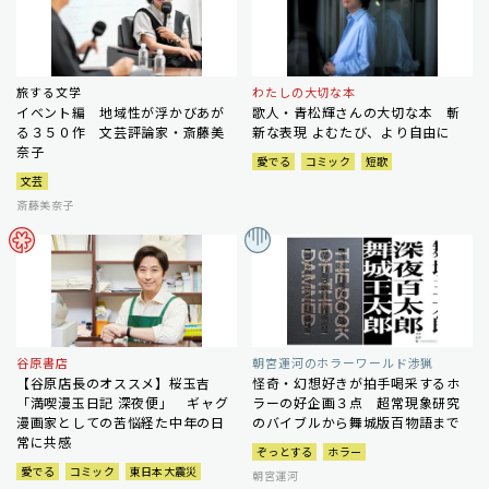
旅する文学
わたしの大切な本
イベント編 地域性が浮かびあが
歌人・青松輝さんの大切な本 斬
る３５０作 文芸評論家・斎藤美
新な表現 よむたび、より自由に
奈子
愛でる
コミック
短歌
文芸
斎藤美奈子
谷原書店
朝宮運河のホラーワールド渉猟
【谷原店長のオススメ】桜玉吉
怪奇・幻想好きが拍手喝采するホ
「満喫漫玉日記 深夜便」 ギャグ
ラーの好企画３点 超常現象研究
漫画家としての苦悩経た中年の日
のバイブルから舞城版百物語まで
常に共感
ぞっとする
ホラー
愛でる
コミック
東日本大震災
朝宮運河