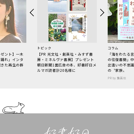
トピック
コラム
レゼント】一木
【PR 光文社・創英社・みすず書
「海をわたる
で踊れ」インタ
房・ミネルヴァ書房】プレゼント
の往復書簡」
起きた再生の群
朝日新聞1面広告の本、好書好日メ
出逢いの不思
ルマガ読者計20名様に
の〝家族〟
PR by 集英社