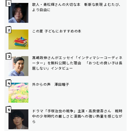
歌人・青松輝さんの大切な本 斬新な表現 よむたび、
より自由に
この夏 子どもにおすすめの本
髙嶋政伸さんがエッセイ「インティマシーコーディネ
ーター」を無料公開した理由 「おつむの良い子は長
居しない」インタビュー
外からの声 澤田瞳子
ドラマ「手塚治虫の戦争」主演・高良健吾さん 戦時
中の少年時代の厳しさと漫画への強い熱量を感じなが
ら