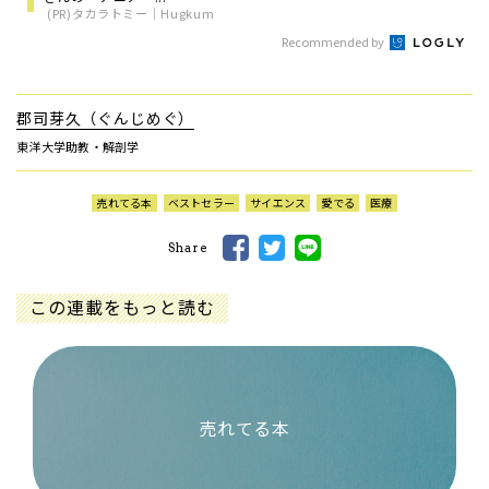
(PR)タカラトミー｜Hugkum
Recommended by
郡司芽久（ぐんじめぐ）
東洋大学助教・解剖学
売れてる本
ベストセラー
サイエンス
愛でる
医療
Share
この連載をもっと読む
売れてる本