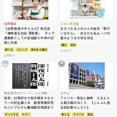
谷原書店
えほん新定番
【谷原店長のオススメ】桜玉吉
まなつ＆まふゆさんの絵本「君が
「満喫漫玉日記 深夜便」 ギャグ
いるから」 あなたも私も一つの
漫画家としての苦悩経た中年の日
星のような大切な存在
常に共感
贈る
絵本
愛でる
コミック
東日本大震災
石井広子
谷原章介
朝宮運河のホラーワールド渉猟
コラム
怪奇・幻想好きが拍手喝采するホ
アメリカ・政治と戦争 さまよえ
ラーの好企画３点 超常現象研究
る超大国のゆくえ 【じんぶん堂
のバイブルから舞城版百物語まで
注目記事セレクト】
ぞっとする
ホラー
考える
アメリカ
政治