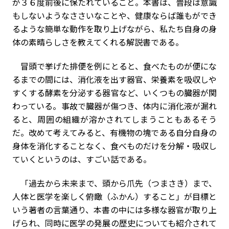
が３６度前後に保たれていること。本書は、普段は意識
もしないようなささいなことや、健康ならば誰もができ
るような簡単な動作を取り上げながら、私たち自身の身
体の素晴らしさを教えてくれる解説書である。
冒頭で挙げた排便を例にとると、食べたものが便にな
るまでの間には、消化液を出す器官、栄養素を吸収しや
すくする酵素を分泌する器官など、いくつもの臓器が関
わっている。事故で臓器が傷つき、体内に消化液が漏れ
ると、周囲の組織が溶かされてしまうこともあるそう
だ。改めて考えてみると、有機物の塊である自分自身の
身体を消化することなく、食べものだけを分解・吸収し
ていくというのは、すごい話である。
「過去から未来まで、頭から爪先（つまさき）まで、
人体と医学を楽しく俯瞰（ふかん）すること」が目標と
いう著者の言葉通り、本書の中には多様な器官が取り上
げられ、同時に医学の発展の歴史についても紹介されて