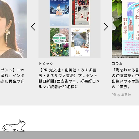
トピック
コラム
レゼント】一木
【PR 光文社・創英社・みすず書
「海をわたる
で踊れ」インタ
房・ミネルヴァ書房】プレゼント
の往復書簡」
起きた再生の群
朝日新聞1面広告の本、好書好日メ
出逢いの不思
ルマガ読者計20名様に
の〝家族〟
PR by 集英社