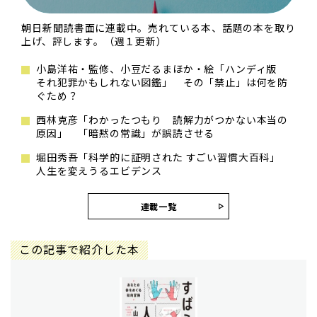
朝日新聞読書面に連載中。売れている本、話題の本を取り
上げ、評します。（週１更新）
小島洋祐・監修、小豆だるまほか・絵「ハンディ版
それ犯罪かもしれない図鑑」 その「禁止」は何を防
ぐため？
西林克彦「わかったつもり 読解力がつかない本当の
原因」 「暗黙の常識」が誤読させる
堀田秀吾「科学的に証明された すごい習慣大百科」
人生を変えうるエビデンス
連載一覧
この記事で紹介した本