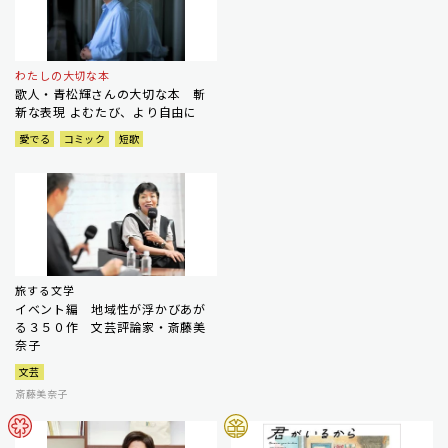
わたしの大切な本
歌人・青松輝さんの大切な本 斬
新な表現 よむたび、より自由に
愛でる
コミック
短歌
旅する文学
イベント編 地域性が浮かびあが
る３５０作 文芸評論家・斎藤美
奈子
文芸
斎藤美奈子