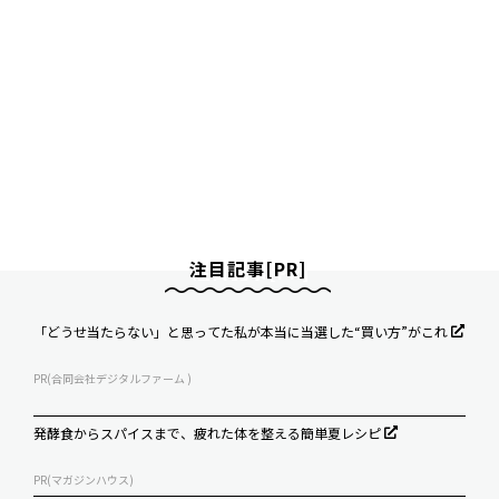
注目記事[PR]
「どうせ当たらない」と思ってた私が本当に当選した“買い方”がこれ
PR(合同会社デジタルファーム )
発酵食からスパイスまで、疲れた体を整える簡単夏レシピ
PR(マガジンハウス)