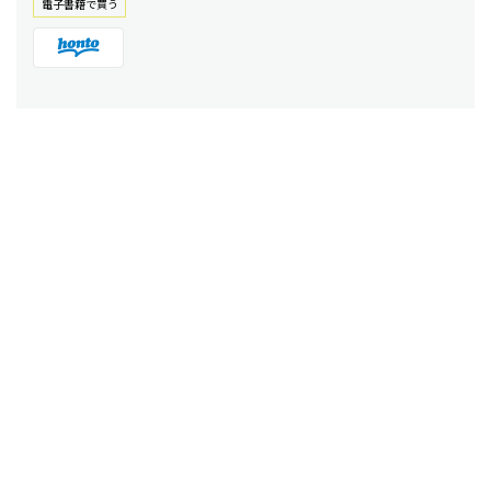
電⼦書籍で買う