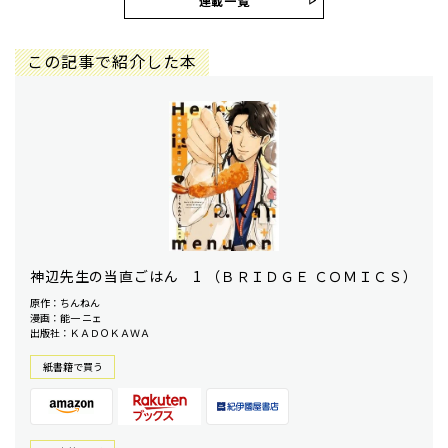
連載一覧
この記事で紹介した本
神辺先生の当直ごはん 1 （ＢＲＩＤＧＥ ＣＯＭＩＣＳ）
原作：ちんねん
漫画：能一 ニェ
出版社：ＫＡＤＯＫＡＷＡ
紙書籍で買う