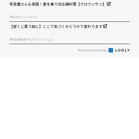
早見優さんも実践！夏を乗り切る鍋料理【クロワッサン】
PR(マガジンハウス)
【宝くじ買う前に】ここで気づくかどうかで変わります
PR(合同会社デジタルファーム )
Recommended by