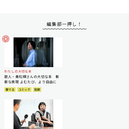
編集部一押し！
わたしの大切な本
歌人・青松輝さんの大切な本 斬
新な表現 よむたび、より自由に
愛でる
コミック
短歌