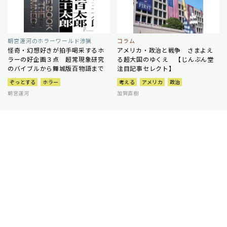
朝宮運河のホラーワールド渉猟
コラム
怪奇・幻想好きが拍手喝采するホ
アメリカ・政治と戦争 さまよえ
ラーの好企画３点 超常現象研究
る超大国のゆくえ 【じんぶん堂
のバイブルから舞城版百物語まで
注目記事セレクト】
ぞっとする
ホラー
考える
アメリカ
政治
朝宮運河
加賀直樹