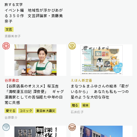
旅する文学
イベント編 地域性が浮かびあが
る３５０作 文芸評論家・斎藤美
奈子
文芸
斎藤美奈子
谷原書店
えほん新定番
【谷原店長のオススメ】桜玉吉
まなつ＆まふゆさんの絵本「君が
「満喫漫玉日記 深夜便」 ギャグ
いるから」 あなたも私も一つの
漫画家としての苦悩経た中年の日
星のような大切な存在
常に共感
贈る
絵本
愛でる
コミック
東日本大震災
石井広子
谷原章介