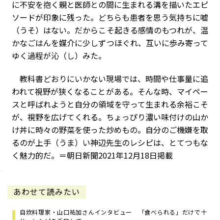
に不安を抱く親と医師との間に生まれる溝を描いたエピ
ソードが印象に残った。どちらも患者を思う気持ちに嘘
（うそ）はない。だからこそ起きる感情のもつれが、温
かなごはんを媒介に少しずつほぐれ、互いに歩み寄って
ゆく過程が沁（し）みた。
教科書どおりにいかない現場では、時間や仕事量に追
われて視野が狭くなることがある。そんな時、マイペー
スと呼ばれようと自分の領域を守って生まれる余裕こそ
が、視野を広げてくれる。ちょっぴり濃い味付けの山か
け丼に時々の野菜を使った炒めもの。自分のご機嫌を取
るのが上手（うま）い神辺先生のレシピは、とてつもな
く魅力的だ。＝朝日新聞2021年12月18日掲載
あわせて読みたい
自炊料理家・山口祐加さんインタビュー 「食べられる」だけで十