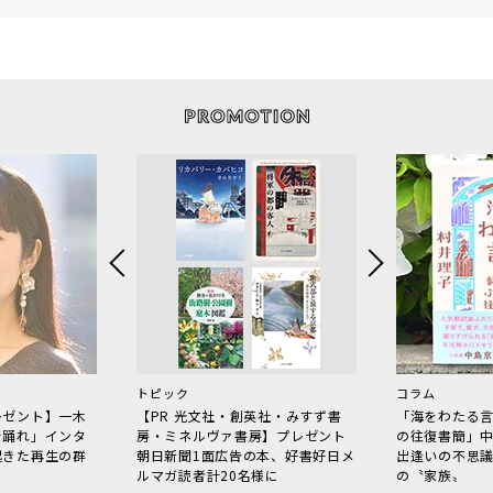
トピック
コラム
レゼント】一木
【PR 光文社・創英社・みすず書
「海をわたる
で踊れ」インタ
房・ミネルヴァ書房】プレゼント
の往復書簡」
起きた再生の群
朝日新聞1面広告の本、好書好日メ
出逢いの不思
ルマガ読者計20名様に
の〝家族〟