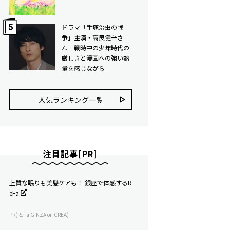
ドラマ「手塚治虫の戦
争」主演・高良健吾さ
ん 戦時中の少年時代の
厳しさと漫画への強い熱
量を感じながら
人気ランキング⼀覧
注目記事[PR]
上質な眠りも美髪ケアも！ 銀座で体感するR
eFa
PR(ReFa GINZA on CREA)