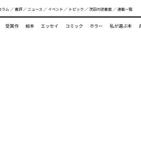
コラム
書評
ニュース
イベント
トピック
次回の読書⾯
連載一覧
好書好日
受賞作
絵本
エッセイ
コミック
ホラー
私が選ぶ本
？
えほん新定番
今めぐりたい児童文学の世界
図鑑の中の小宇宙