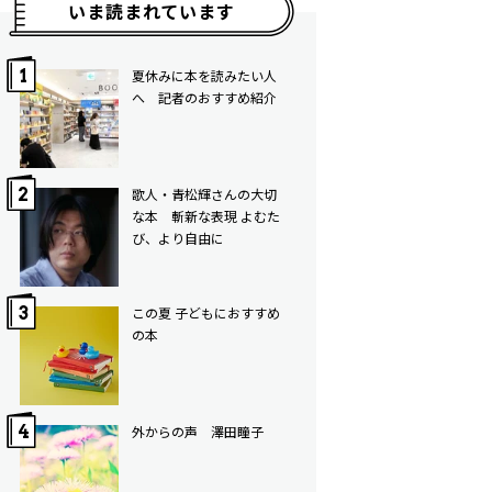
いま読まれています
夏休みに本を読みたい人
へ 記者のおすすめ紹介
歌人・青松輝さんの大切
な本 斬新な表現 よむた
び、より自由に
この夏 子どもにおすすめ
の本
外からの声 澤田瞳子