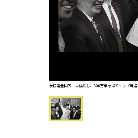
参院選全国区に立候補し、300万票を得てトップ当選し