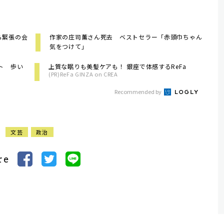
ら緊張の会
作家の庄司薫さん死去 ベストセラー「赤頭巾ちゃん
気をつけて」
ト 歩い
上質な眠りも美髪ケアも！ 銀座で体感するReFa
(PR)ReFa GINZA on CREA
Recommended by
文芸
政治
re