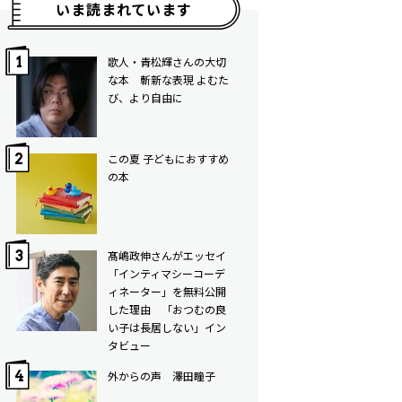
いま読まれています
歌人・青松輝さんの大切
な本 斬新な表現 よむた
び、より自由に
この夏 子どもにおすすめ
の本
髙嶋政伸さんがエッセイ
「インティマシーコーデ
ィネーター」を無料公開
した理由 「おつむの良
い子は長居しない」イン
タビュー
外からの声 澤田瞳子