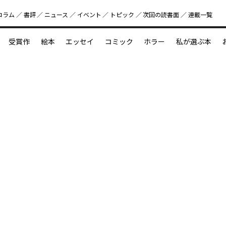
コラム
書評
ニュース
イベント
トピック
次回の読書⾯
連載一覧
好書好日
受賞作
絵本
エッセイ
コミック
ホラー
私が選ぶ本
？
えほん新定番
今めぐりたい児童文学の世界
図鑑の中の小宇宙