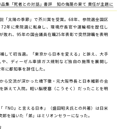
品集「死者との対話」書評 知の侮蔑の果て 責任が主題に
「太陽の季節」で芥川賞を受賞。68年、参院選全国区
72年に衆院選に転身し、環境庁長官や運輸相を歴任し
が敗れ、95年の国会議員在職25年表彰で突然辞職を表明
補して初当選。「東京から日本を変える」と訴え、大手
入や、ディーゼル車排ガス規制など独自の施策を展開し
12年に都知事を辞任した。
から交流が深かった橋下徹・元大阪市長と日本維新の会
を訴えて入院。軽い脳梗塞（こうそく）だったことを明
『NO』と言える日本」（盛田昭夫氏との共著）は日米
次郎を描いた「弟」はミリオンセラーになった。
載