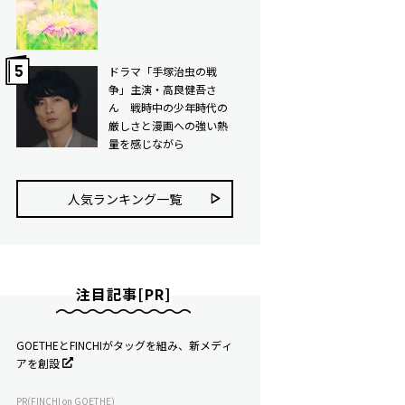
ドラマ「手塚治虫の戦
争」主演・高良健吾さ
ん 戦時中の少年時代の
厳しさと漫画への強い熱
量を感じながら
人気ランキング⼀覧
注目記事[PR]
GOETHEとFINCHIがタッグを組み、新メディ
アを創設
PR(FINCHI on GOETHE)