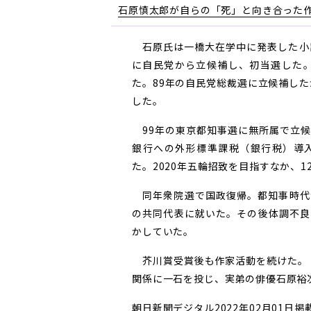
石原慎太郎が自らの「死」と向き合った作
石原氏は一橋大在学中に発表した小説
に自民党から立候補し、初当選した。
た。89年の自民党総裁選に立候補した
した。
99年の東京都知事選に無所属で立候
銀行への外形標準課税（銀行税）導
た。2020年五輪招致を目指すなか、
同年衆院選で国政復帰。都知事時代
の共同代表に就いた。その後体調不良
かしていた。
芥川賞受賞後も作家活動を続けた。「
関係に一石を投じ、実弟の俳優石原裕
朝日新聞デジタル2022年02月01日掲