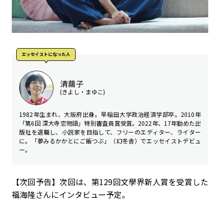
エッセイストになった人
清繭子
(きよし・まゆこ)
1982年生まれ、大阪府出身。早稲田大学政治経済学部卒。2010年
「第6回 深大寺恋物語」特別審査員賞受賞。2022年、17年勤めた出
版社を退職し、小説家を目指して、フリーのエディター、ライター
に。「夢みるかかとにご飯つぶ」（幻冬舎）でエッセイストデビュ
ー。
【次回予告】次回は、第129回文學界新人賞を受賞した
福海隆さんにインタビュー予定。