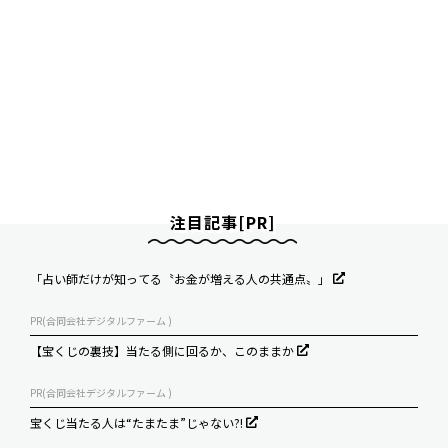
注目記事[PR]
「占い師だけが知ってる〝お金が増える人の共通点〟」
PR(合同会社デジタルファーム )
【宝くじの裏技】当たる側に回るか、このままか
PR(合同会社デジタルファーム )
宝くじ当たる人は“たまたま”じゃない?!