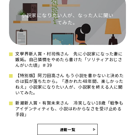
小説家になりたい人が、なった人に聞い
てみた。
文學界新人賞・村司侑さん 先に小説家になった妻に
嫉妬。自己憐憫をやめたら書けた「ソリティアおじさ
んがいた頃」＃39
【特別版】阿刀田高さん もう小説を書かないと決めた
のは狐が落ちたから。「憑かれた48年間、楽しかった
ねえ」小説家になりたい人が、小説家を終える人に聞
いてみた。
新潮新人賞・有賀未来さん 冷笑しない18歳「戦争も
アイデンティティも、小説はわからなさを受け止める
手段」
連載一覧