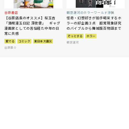
谷原書店
朝宮運河のホラーワールド渉猟
【谷原店長のオススメ】桜玉吉
怪奇・幻想好きが拍手喝采するホ
「満喫漫玉日記 深夜便」 ギャグ
ラーの好企画３点 超常現象研究
漫画家としての苦悩経た中年の日
のバイブルから舞城版百物語まで
常に共感
ぞっとする
ホラー
愛でる
コミック
東日本大震災
朝宮運河
谷原章介