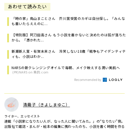
あわせて読みたい
「時の家」鳥山まことさん 芥川賞受賞のカギは自分探し。「みんな
も書いたらええのに...
【特別版】阿刀田高さん もう小説を書かないと決めたのは狐が落ちた
から。「憑かれた...
新潮新人賞・有賀未来さん 冷笑しない18歳「戦争もアイデンティテ
ィも、小説はわか...
NARSの新クレンジングオイルで毎朝、メイク映えする潤い美肌へ
(PR)NARS on 美的.com
Recommended by
清繭子（きよしまゆこ）
ライター、エッセイスト
連載「小説家になりたい人が、なった人に聞いてみた。」の“なりたい”側。
出版社で雑誌・まんが・絵本の編集に携わったのち、小説を書く時間を作る