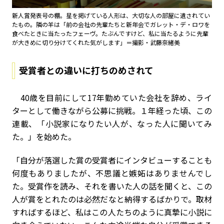
新人賞発表号の棚。星を掲げている人形は、大切な人の部屋に遺されてい
たもの。隣の羊は「前の会社の先輩たちと新年会でガレット・デ・ロワを
食べたときに当たったフェーヴ。たぶんですけど、私に当たるように先輩
が大きめに切り分けてくれた気がします」＝撮影・武藤奈緒美
受賞者との違いに打ちのめされて
40歳を目前にして17年勤めていた会社を辞め、ライ
ターとして働きながら公募に挑戦。１年経った頃、この
連載、「小説家になりたい人が、なった人に聞いてみ
た。」を始めた。
「自分が落選した賞の受賞者にインタビューすることも
何度もありましたが、不思議と嫉妬はありませんでし
た。受賞作を読み、それを書いた人の話を聞くと、この
人が賞をとれたのは必然だなと納得するばかりで。取材
すればするほど、私はこの人たちのように真摯に小説に