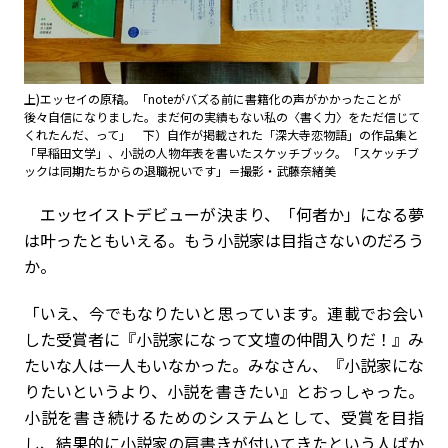
上)エッセイの原稿。「noteがバズる前に書籍化の声がかかったことが
後々自信になりました。まだ何の実績もない私の〈書く力〉をただ信じて
くれたんだ、って」 下）自作が掲載された「深大寺恋物語」の作品集と
「早稲田文学」、小説の人物年表を書いたスケッチブック。「スケッチブ
ックは同期たちからの退職祝いです」＝撮影・武藤奈緒美
エッセイストデビューが決まり、「何者か」になる夢
は叶ったともいえる。もう小説家は目指さないのだろう
か。
「いえ、今でもなりたいと思っています。連載でお会い
した受賞者に『小説家になって文壇の仲間入りだ！』み
たいな人は一人もいなかった。みなさん、『小説家にな
りたいというより、小説を書きたい』とおっしゃった。
小説を書き続けるためのシステムとして、受賞を目指
し、結果的に小説家の肩書きが付いてきたという人ばか