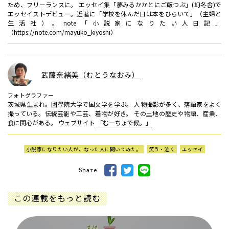
ため、フリーランスに。 エッセイ集「夢みるかかとにご飯つぶ」(幻冬舎)で
エッセイストデビュー。近著に「学校を休んだ日は本をひらいて」（主婦と
生活社）。note「小説家になりたい人日記」
（https://note.com/mayuko_kiyoshi）
武藤奈緒美（むとうなおみ）
フォトグラファー
茨城県生まれ。國學院大学で国文学を学ぶ。 人物撮影が多く、落語家をよく
撮っている。伝統芸能や工芸、着物が好き。 その土地の歴史や物語、産業、
食に関心がある。 ウェブサイト
「むーちょで候。」
小説家になりたい人が、なった人に聞いてみた。
笑う・泣く
エッセイ
Share
この連載をもっと読む