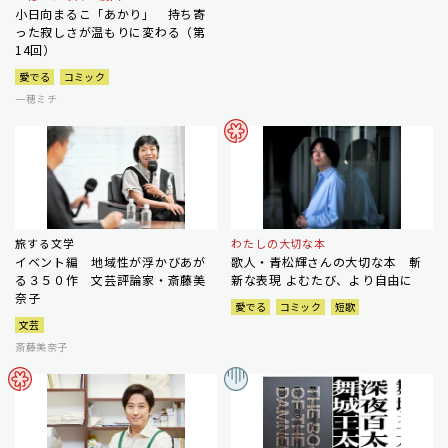
小日向まるこ「あかり」 持ち寄
った寂しさが温もりに変わる（第
14回）
愛でる
コミック
一穂ミチ
旅する文学
わたしの大切な本
イベント編 地域性が浮かびあが
歌人・青松輝さんの大切な本 斬
る３５０作 文芸評論家・斎藤美
新な表現 よむたび、より自由に
奈子
愛でる
コミック
短歌
文芸
斎藤美奈子