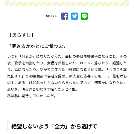
Share
【あらすじ】
『夢みるかかとにご飯つぶ』
いつも「何者か」になりたかった――。最初の夢は黒柳徹子になること。その
後、歌手を目指したり、女優を目指したり、ＮＨＫに落ちたり、婚活した
り、母になったり。やがて芽生えた小説家になるという夢。「今度こそ本
気出す！」と40歳目前で会社を辞め、新人賞に応募するも……。 誰もが心
の中にある、けどみっともないから言わないでおく「何者かになりたい」
思いを、明るさと切なさで描くエッセイ集。
――私は私に期待していたいんだ。
絶望しないよう「全力」から逃げて