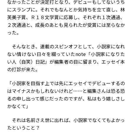
なかったことが決定打となり、デビューもしてないうち
にスランプに。それでもなんとか気持ちを立て直し、林
芙美子賞、Ｒ１８文学賞に応募し、それぞれ１次通過、
２次通過と、成長のあとも見られたが受賞には至らなか
った。
そんなとき、連載のスピンオフとして、小説家になれ
ない情けない日々を綴っていたnote「小説家になりた
い人（自笑）日記」が編集者の目に留まり、エッセイ本
の打診が来た。
「小説家を目指す上では先にエッセイでデビューするの
はマイナスかもしれないけれど……と編集さんは恐る恐
るの申し出って感じだったのですが、私はもう嬉しさし
かなくて」
それは名前さえ世に出れば、小説家でなくてもよかっ
たということ？