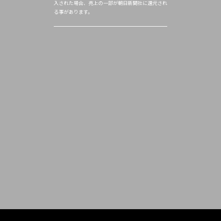
入された場合、売上の一部が朝日新聞社に還元され
る事があります。