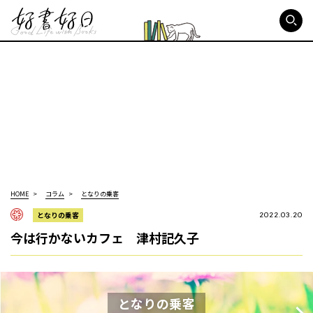
好書好日
HOME
コラム
となりの乗客
となりの乗客
2022.03.20
今は行かないカフェ 津村記久子
となりの乗客