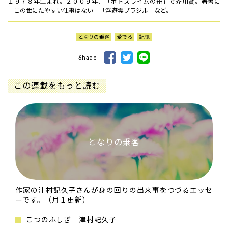
１９７８年生まれ。２００９年、「ポトスライムの舟」で芥川賞。著書に
「この世にたやすい仕事はない」「浮遊霊ブラジル」など。
となりの乗客
愛でる
記憶
Share
この連載をもっと読む
となりの乗客
作家の津村記久子さんが身の回りの出来事をつづるエッセ
ーです。（月１更新）
こつのふしぎ 津村記久子