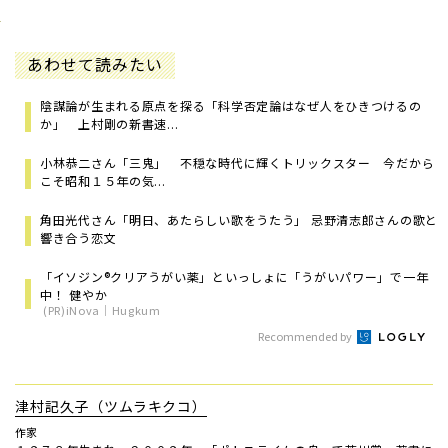
あわせて読みたい
陰謀論が生まれる原点を探る「科学否定論はなぜ人をひきつけるの
か」 上村剛の新書速...
小林恭二さん「三鬼」 不穏な時代に輝くトリックスター 今だから
こそ昭和１５年の気...
角田光代さん「明日、あたらしい歌をうたう」 忌野清志郎さんの歌と
響き合う恋文
「イソジン®クリアうがい薬」といっしょに「うがいパワー」で一年
中！ 健やか
(PR)iNova｜Hugkum
Recommended by
津村記久子（ツムラキクコ）
作家