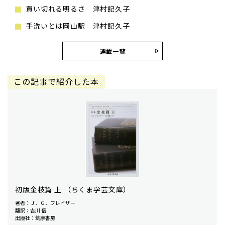
買い切れる明るさ 津村記久子
手洗いとは岡山駅 津村記久子
連載一覧
この記事で紹介した本
初版金枝篇 上 （ちくま学芸文庫）
著者：Ｊ．Ｇ．フレイザー
翻訳：吉川 信
出版社：筑摩書房