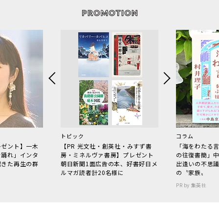
トピック
コラム
レゼント】一木
【PR 光文社・創英社・みすず書
「海をわたる
で踊れ」インタ
房・ミネルヴァ書房】プレゼント
の往復書簡」
起きた再生の群
朝日新聞1面広告の本、好書好日メ
出逢いの不思
ルマガ読者計20名様に
の〝家族〟
PR by 集英社