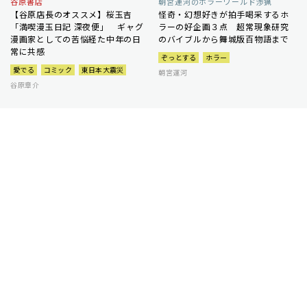
谷原書店
朝宮運河のホラーワールド渉猟
【谷原店長のオススメ】桜玉吉
怪奇・幻想好きが拍手喝采するホ
「満喫漫玉日記 深夜便」 ギャグ
ラーの好企画３点 超常現象研究
漫画家としての苦悩経た中年の日
のバイブルから舞城版百物語まで
常に共感
ぞっとする
ホラー
愛でる
コミック
東日本大震災
朝宮運河
谷原章介