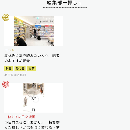
編集部一押し！
コラム
夏休みに本を読みたい人へ 記者
のおすすめ紹介
贈る
愛でる
文芸
朝日新聞文化部
一穂ミチの日々漫画
小日向まるこ「あかり」 持ち寄
った寂しさが温もりに変わる（第