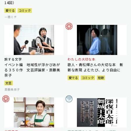
14回）
愛でる
コミック
一穂ミチ
旅する文学
わたしの大切な本
イベント編 地域性が浮かびあが
歌人・青松輝さんの大切な本 斬
る３５０作 文芸評論家・斎藤美
新な表現 よむたび、より自由に
奈子
愛でる
コミック
短歌
文芸
斎藤美奈子