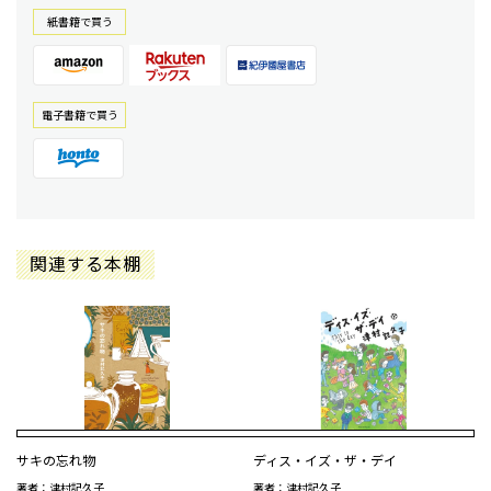
紙書籍で買う
電⼦書籍で買う
関連する本棚
サキの忘れ物
ディス・イズ・ザ・デイ
著者：津村記久子
著者：津村記久子