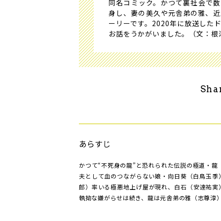
同名コミック。かつて裏社会で数
身し、妻の美久や元舎弟の雅、近
ーリーです。2020年に放送し
お話をうかがいました。（文：根
Sha
あらすじ
かつて“不死身の龍”と恐れられた伝説の極道・龍
夫として血のつながらない娘・向日葵（白鳥玉季
郎）率いる極悪地上げ屋が現れ、白石（安達祐実
執拗な嫌がらせは続き、龍は元舎弟の雅（志尊淳