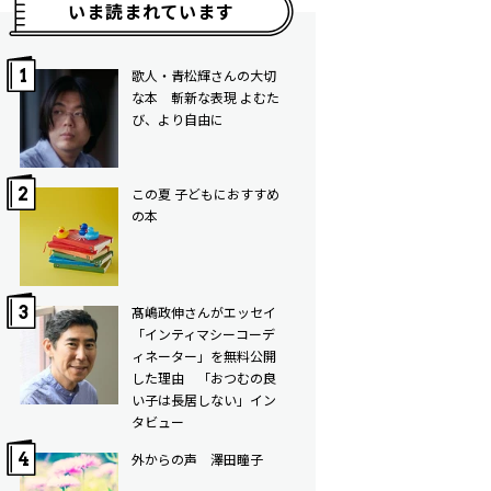
いま読まれています
歌人・青松輝さんの大切
な本 斬新な表現 よむた
び、より自由に
この夏 子どもにおすすめ
の本
髙嶋政伸さんがエッセイ
「インティマシーコーデ
ィネーター」を無料公開
した理由 「おつむの良
い子は長居しない」イン
タビュー
外からの声 澤田瞳子