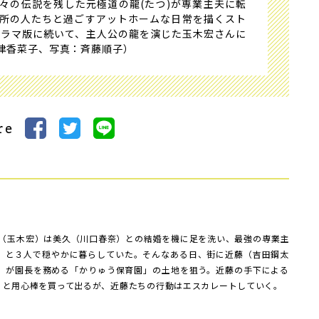
々の伝説を残した元極道の龍(たつ)が専業主夫に転
所の人たちと過ごすアットホームな日常を描くスト
たドラマ版に続いて、主人公の龍を演じた玉木宏さんに
津香菜子、写真：斉藤順子）
re
 （玉木宏）は美久（川口春奈）との結婚を機に足を洗い、最強の専業主
）と３人で穏やかに暮らしていた。そんなある日、街に近藤（吉田鋼太
）が園長を務める「かりゅう保育園」の土地を狙う。近藤の手下による
）と用心棒を買って出るが、近藤たちの行動はエスカレートしていく。