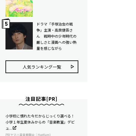
ドラマ「手塚治虫の戦
争」主演・高良健吾さ
ん 戦時中の少年時代の
厳しさと漫画への強い熱
量を感じながら
人気ランキング⼀覧
注目記事[PR]
小学校に慣れた今だからじっくり選べる！
小学１年生夏休みからの「音楽教室」デビ
ュ...
PR(ヤマハ音楽振興会｜HugKum)