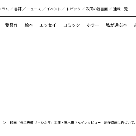
コラム
書評
ニュース
イベント
トピック
次回の読書⾯
連載一覧
好書好日
受賞作
絵本
エッセイ
コミック
ホラー
私が選ぶ本
？
えほん新定番
今めぐりたい児童文学の世界
図鑑の中の小宇宙
映画「極主夫道 ザ・シネマ」主演・玉木宏さんインタビュー 原作漫画に近づいて