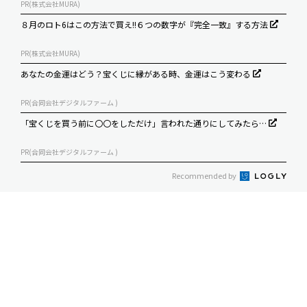
PR(株式会社MURA)
８月のロト6はこの方法で買え!!６つの数字が『完全一致』する方法
PR(株式会社MURA)
あなたの金運はどう？宝くじに縁がある時、金運はこう変わる
PR(合同会社デジタルファーム )
「宝くじを買う前に〇〇をしただけ」言われた通りにしてみたら…
PR(合同会社デジタルファーム )
Recommended by