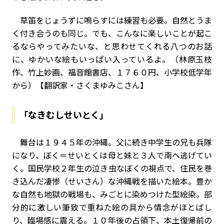
草笛をじょうずに鳴らすには練習も必要。自然とうま
く付き合うのも同じ。でも、こんなに楽しいことが起こ
るならやってみたいな、と思わせてくれる八つのお話
に、ゆかいな絵もいっぱい入っているよ。（林原玉枝
作、竹上妙画、福音館書店、１７６０円、小学校低学年
から）【翻訳家・さくまゆみこさん】
「なきむしせいとく」
舞台は１９４５年の沖縄。父に続き中学生の兄も兵隊
になり、ぼく＝せいとくは母と妹と３人で南へ逃げてい
く。国民学校２年生の泣き虫なぼくの視点で、住民を巻
き込んだ凄惨（せいさん）な沖縄戦を描いた絵本。豊か
な自然も地獄の戦場も、みごとに染めつけた型絵染。部
分的に激しい筆致で重ねた絵の具から情念がほとばし
り、臨場感に震える。１０年後の占領下、本土復帰前の