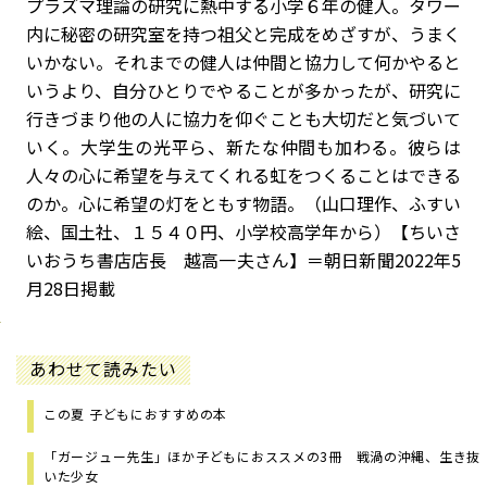
プラズマ理論の研究に熱中する小学６年の健人。タワー
内に秘密の研究室を持つ祖父と完成をめざすが、うまく
いかない。それまでの健人は仲間と協力して何かやると
いうより、自分ひとりでやることが多かったが、研究に
行きづまり他の人に協力を仰ぐことも大切だと気づいて
いく。大学生の光平ら、新たな仲間も加わる。彼らは
人々の心に希望を与えてくれる虹をつくることはできる
のか。心に希望の灯をともす物語。（山口理作、ふすい
絵、国土社、１５４０円、小学校高学年から）【ちいさ
いおうち書店店長 越高一夫さん】＝朝日新聞2022年5
月28日掲載
あわせて読みたい
この夏 子どもにおすすめの本
「ガージュー先生」ほか子どもにおススメの3冊 戦渦の沖縄、生き抜
いた少女