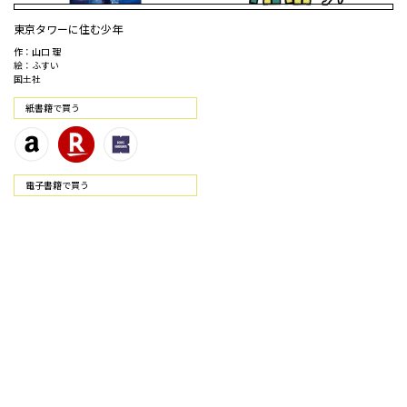
東京タワーに住む少年
作：山口 理
絵：ふすい
国土社
紙書籍で買う
電⼦書籍で買う