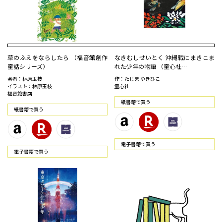
草のふえをならしたら （福音館創作
なきむしせいとく 沖縄戦にまきこま
童話シリーズ）
れた少年の物語 （童心社…
著者：林原玉枝
作：たじま ゆきひこ
イラスト：林原玉枝
童心社
福音館書店
紙書籍で買う
紙書籍で買う
電⼦書籍で買う
電⼦書籍で買う