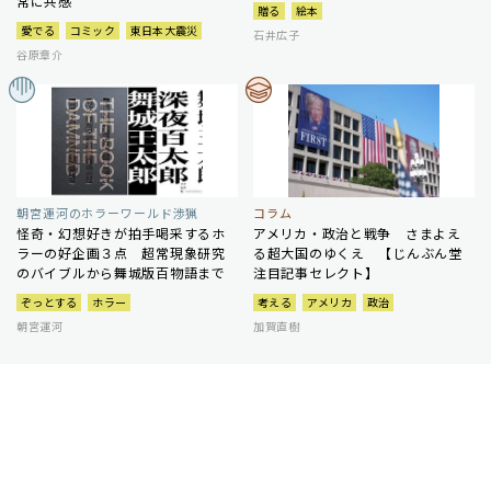
常に共感
贈る
絵本
愛でる
コミック
東日本大震災
石井広子
谷原章介
朝宮運河のホラーワールド渉猟
コラム
怪奇・幻想好きが拍手喝采するホ
アメリカ・政治と戦争 さまよえ
ラーの好企画３点 超常現象研究
る超大国のゆくえ 【じんぶん堂
のバイブルから舞城版百物語まで
注目記事セレクト】
ぞっとする
ホラー
考える
アメリカ
政治
朝宮運河
加賀直樹