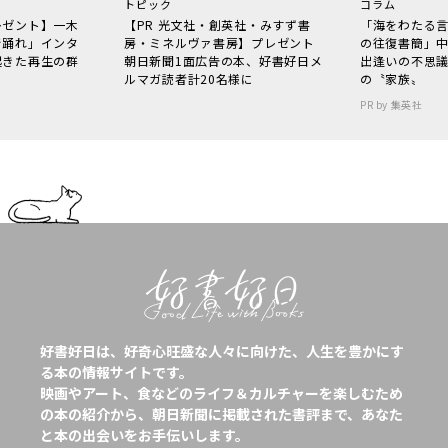
トピック
コラム
レゼント】一木
【PR 光文社・創英社・みすず書
「海をわたる
で踊れ」インタ
房・ミネルヴァ書房】プレゼント
の往復書簡」
起きた再生の群
朝日新聞1面広告の本、好書好日メ
出逢いの不思
ルマガ読者計20名様に
の〝家族〟
PR by 集英社
好書好日は、好奇心旺盛な人々に向けた、人生を豊かにす
る本の情報サイトです。
映画やアート、食などのライフ＆カルチャーを楽しむため
の本の紹介から、朝日新聞に掲載された書評まで、あなた
と本の出会いをお手伝いします。