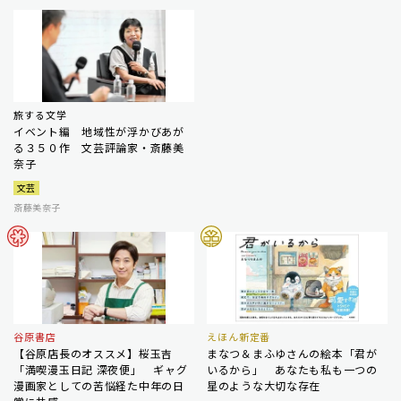
旅する文学
イベント編 地域性が浮かびあが
る３５０作 文芸評論家・斎藤美
奈子
文芸
斎藤美奈子
谷原書店
えほん新定番
【谷原店長のオススメ】桜玉吉
まなつ＆まふゆさんの絵本「君が
「満喫漫玉日記 深夜便」 ギャグ
いるから」 あなたも私も一つの
漫画家としての苦悩経た中年の日
星のような大切な存在