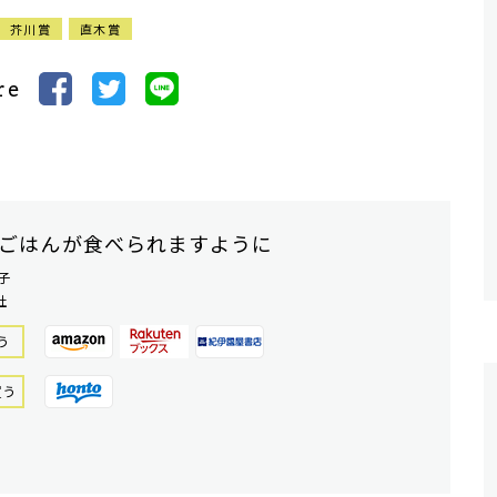
芥川賞
直木賞
re
ごはんが食べられますように
子
社
う
買う