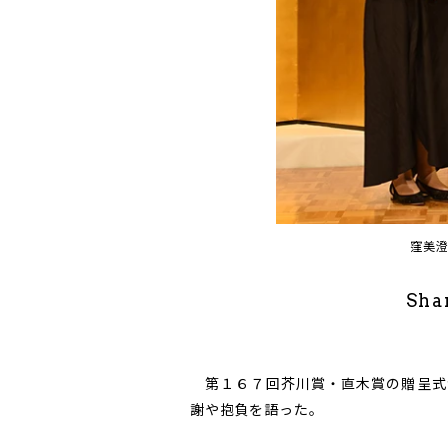
窪美
Sha
第１６７回芥川賞・直木賞の贈呈式
謝や抱負を語った。