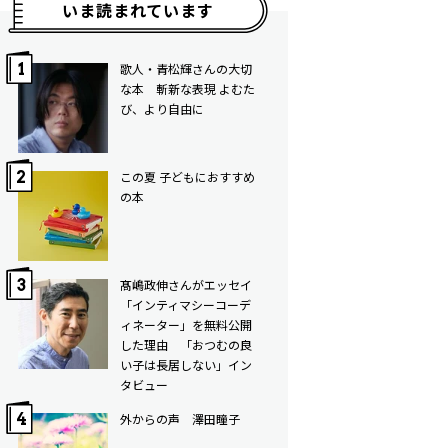
いま読まれています
歌人・青松輝さんの大切
な本 斬新な表現 よむた
び、より自由に
この夏 子どもにおすすめ
の本
髙嶋政伸さんがエッセイ
「インティマシーコーデ
ィネーター」を無料公開
した理由 「おつむの良
い子は長居しない」イン
タビュー
外からの声 澤田瞳子