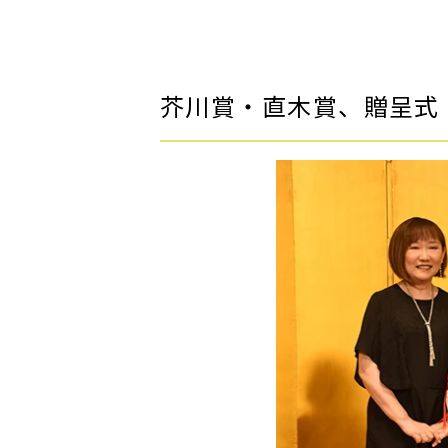
芥川賞・直木賞、贈呈式