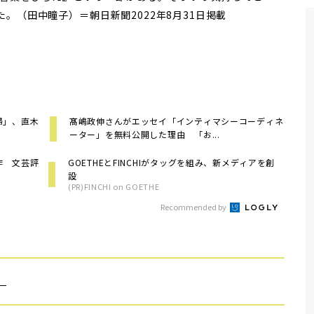
。（田中瞳子）＝朝日新聞2022年8月31日掲載
婦」、直木
髙嶋政伸さんがエッセイ「インティマシーコーディネ
ーター」を無料公開した理由 「お...
作 文芸評
GOETHEとFINCHIがタッグを組み、新メディアを創
設
(PR)FINCHI on GOETHE
Recommended by
）