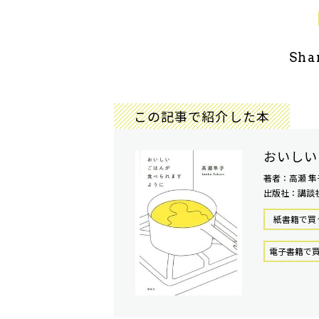
Sha
この記事で紹介した本
おいしい
著者：高瀬 隼
出版社：講談
紙書籍で買
電⼦書籍で