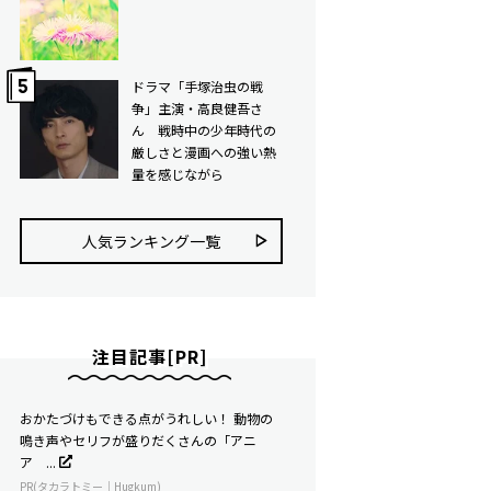
ドラマ「手塚治虫の戦
争」主演・高良健吾さ
ん 戦時中の少年時代の
厳しさと漫画への強い熱
量を感じながら
人気ランキング⼀覧
注目記事[PR]
おかたづけもできる点がうれしい！ 動物の
鳴き声やセリフが盛りだくさんの「アニ
ア ...
PR(タカラトミー｜Hugkum)