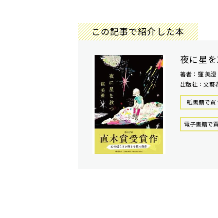
この記事で紹介した本
夜に星を
著者：窪 美澄
出版社：文藝
紙書籍で買
電⼦書籍で