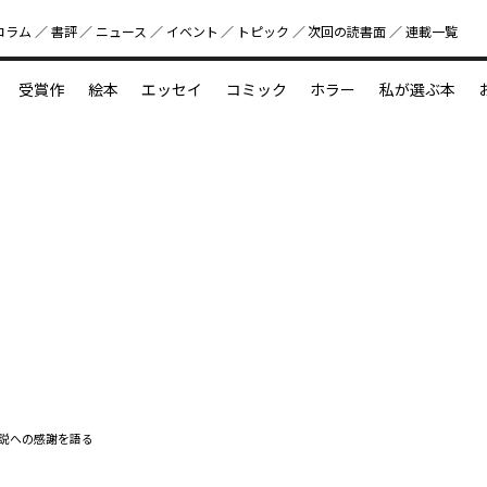
コラム
書評
ニュース
イベント
トピック
次回の読書⾯
連載一覧
好書好日
受賞作
絵本
エッセイ
コミック
ホラー
私が選ぶ本
？
えほん新定番
今めぐりたい児童文学の世界
図鑑の中の小宇宙
説への感謝を語る