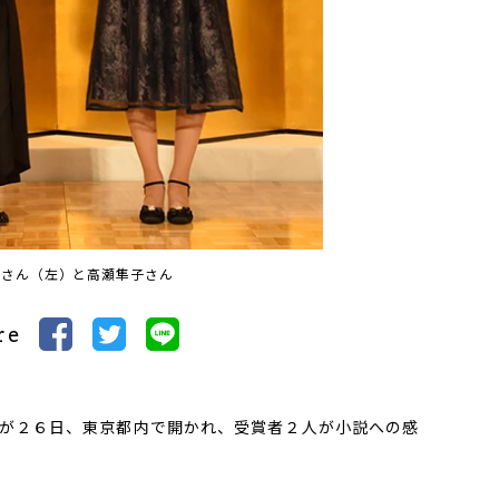
澄さん（左）と高瀬隼子さん
re
が２６日、東京都内で開かれ、受賞者２人が小説への感