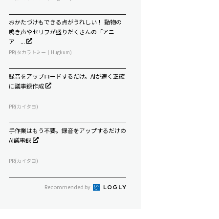
おかたづけもできる点がうれしい！ 動物の
鳴き声やセリフが盛りだくさんの「アニ
ア ...
PR(タカラトミー｜Hugkum)
録音をアップロードするだけ。AIが速く正確
に議事録作成
PR(カイタヨ)
手作業はもう不要。録音をアップするだけの
AI議事録
PR(カイタヨ)
Recommended by