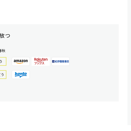
放つ
春秋
う
買う