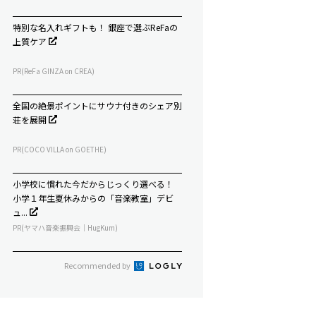
特別な名入れギフトも！ 銀座で選ぶReFaの
上質ケア
PR(ReFa GINZA on CREA)
全国の絶景ポイントにサウナ付きのシェア別
荘を展開
PR(COCO VILLA on GOETHE)
小学校に慣れた今だからじっくり選べる！
小学１年生夏休みからの「音楽教室」デビ
ュ...
PR(ヤマハ音楽振興会｜HugKum)
Recommended by