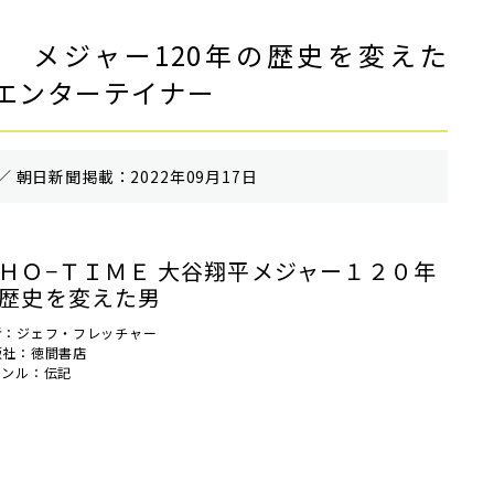
翔平 メジャー120年の歴史を変えた
エンターテイナー
／ 朝⽇新聞掲載：2022年09月17日
ＨＯ−ＴＩＭＥ 大谷翔平メジャー１２０年
歴史を変えた男
者：ジェフ・フレッチャー
版社：徳間書店
ャンル：伝記