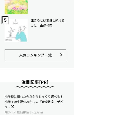
生きるとは変身し続ける
こと 山崎怜奈
人気ランキング⼀覧
注目記事[PR]
小学校に慣れた今だからじっくり選べる！
小学１年生夏休みからの「音楽教室」デビ
ュ...
PR(ヤマハ音楽振興会｜HugKum)