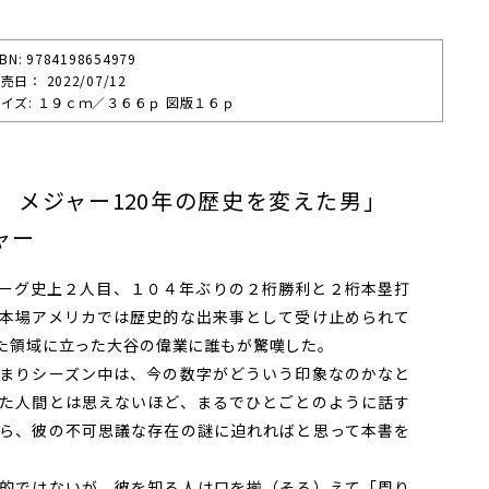
SBN: 9784198654979
売⽇： 2022/07/12
イズ: １９ｃｍ／３６６ｐ 図版１６ｐ
翔平 メジャー120年の歴史を変えた男」
ャー
ーグ史上２人目、１０４年ぶりの２桁勝利と２桁本塁打
本場アメリカでは歴史的な出来事として受け止められて
た領域に立った大谷の偉業に誰もが驚嘆した。
まりシーズン中は、今の数字がどういう印象なのかなと
た人間とは思えないほど、まるでひとごとのように話す
ら、彼の不可思議な存在の謎に迫れればと思って本書を
的ではないが、彼を知る人は口を揃（そろ）えて「周り