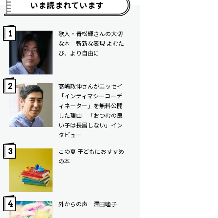
いま読まれています
歌人・青松輝さんの大切
な本 斬新な表現 よむた
び、より自由に
髙嶋政伸さんがエッセイ
「インティマシーコーデ
ィネーター」を無料公開
した理由 「おつむの良
い子は長居しない」イン
タビュー
この夏 子どもにおすすめ
の本
外からの声 澤田瞳子