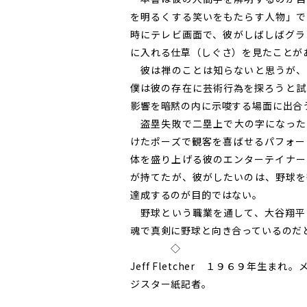
を明るくする笑いをもたらす人物」で
時にテレビ画面で、彼がしばしばグラ
に入れる仕草（しぐさ）を見たことが
彼は禅のことは知らないと思うが、
僕は彼の存在に芸術行為を探ろうと試
影響を暗黙の内に示唆する場面に出合
盗塁失敗で二塁上で大の字になった
けたポーズで観客を喜ばせるパフォー
体を盛り上げる彼のエンターテイナー
が持てたが、彼がしたいのは、野球を
達成するのが目的ではない。
野球という職業を通して、大谷翔平
魂で真剣に野球と向き合っているのだ
◇
Jeff Fletcher １９６９年
ジスター紙記者。