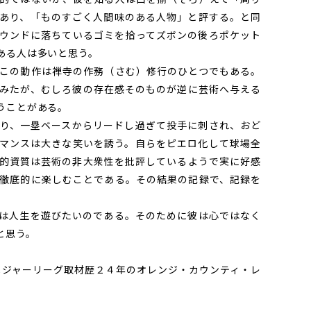
あり、「ものすごく人間味のある人物」と評する。と同
ウンドに落ちているゴミを拾ってズボンの後ろポケット
ある人は多いと思う。
この動作は禅寺の作務（さむ）修行のひとつでもある。
みたが、むしろ彼の存在感そのものが逆に芸術へ与える
うことがある。
り、一塁ベースからリードし過ぎて投手に刺され、おど
マンスは大きな笑いを誘う。自らをピエロ化して球場全
的資質は芸術の非大衆性を批評しているようで実に好感
徹底的に楽しむことである。その結果の記録で、記録を
は人生を遊びたいのである。そのために彼は心ではなく
と思う。
生まれ。メジャーリーグ取材歴２４年のオレンジ・カウンティ・レ