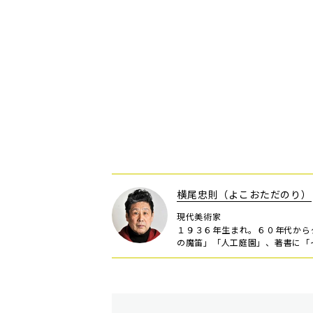
横尾忠則（よこおただのり）
現代美術家
１９３６年生まれ。６０年代から
の魔笛」「人工庭園」、著書に「