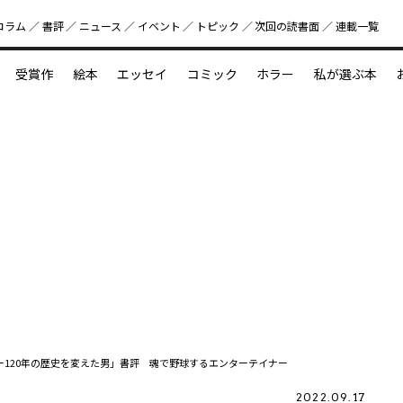
コラム
書評
ニュース
イベント
トピック
次回の読書⾯
連載一覧
好書好日
受賞作
絵本
エッセイ
コミック
ホラー
私が選ぶ本
？
えほん新定番
今めぐりたい児童文学の世界
図鑑の中の小宇宙
ジャー120年の歴史を変えた男」書評 魂で野球するエンターテイナー
2022.09.17