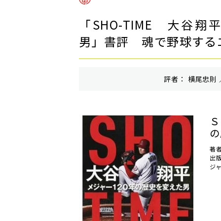
「SHO-TIME 大谷
男」書評 魂で野球する
評者： 横尾忠則 
Ｓ
の
著
出
ジ