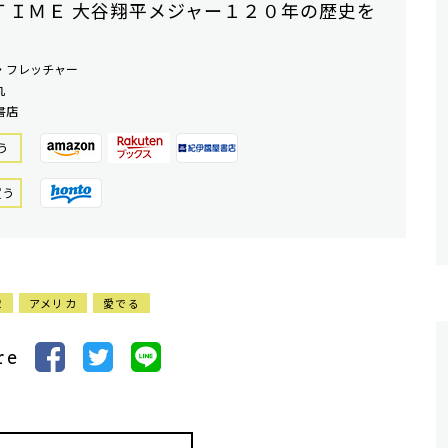
ＴＩＭＥ 大谷翔平メジャー１２０年の歴史を
・フレッチャー
丸
書店
う
買う
球
アメリカ
愛でる
re