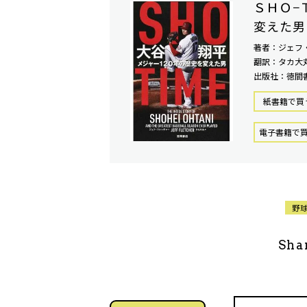
ＳＨＯ−
変えた男
著者：ジェフ
翻訳：タカ大
出版社：徳間
紙書籍で買
電⼦書籍で
野
Sha