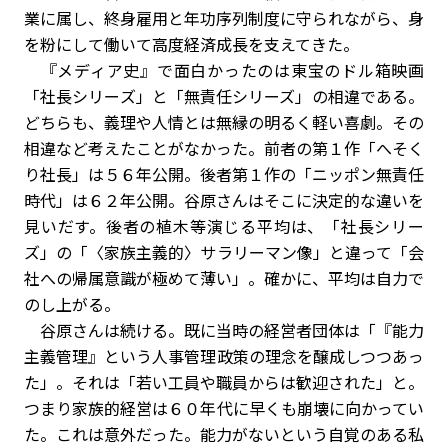
業に属し、終身雇用と年功序列制度に守られながら、身
を粉にして働いて高度経済成長を支えてきた。
『メディア史』で面白かったのは東宝のドル箱映画
「社長シリーズ」と「無責任シリーズ」の相違である。
どちらも、義理や人情とは無縁の明るく軽い喜劇。その
相違など考えたことがなかった。前者の第１作「へそく
り社長」は５６年公開。後者第１作の「ニッポン無責任
時代」は６２年公開。谷原さんはそこに決定的な違いを
見いだす。後者の植木等演じる平均は、「社長シリー
ズ」の「〈家族主義的〉サラリーマン像」と違って「会
社への帰属意識が極めて薄い」。確かに、平均は自力で
のし上がる。
谷原さんは続ける。既に当時の経営者団体は「『能力
主義管理』という人事管理政策の理念を醸成しつつあっ
た」。それは「若い工員や職員からは歓迎された」と。
つまり家族的経営は６０年代に早くも崩壊に向かってい
た。これは意外だった。能力がないという自覚のある私