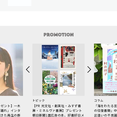
トピック
コラム
レゼント】一木
【PR 光文社・創英社・みすず書
「海をわたる
で踊れ」インタ
房・ミネルヴァ書房】プレゼント
の往復書簡」
起きた再生の群
朝日新聞1面広告の本、好書好日メ
出逢いの不思