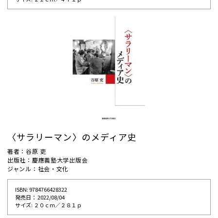
〈サラリーマン〉のメディア史
著者：谷原 吏
出版社：慶應義塾大学出版会
ジャンル：社会・文化
ISBN: 9784766428322
発売⽇： 2022/08/04
サイズ: ２０ｃｍ／２８１ｐ