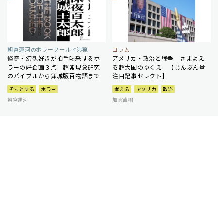
朝宮運河のホラーワールド渉猟
コラム
怪奇・幻想好きが拍手喝采するホ
アメリカ・政治と戦争 さまよえ
ラーの好企画３点 超常現象研究
る超大国のゆくえ 【じんぶん堂
のバイブルから舞城版百物語まで
注目記事セレクト】
ぞっとする
ホラー
考える
アメリカ
政治
朝宮運河
加賀直樹