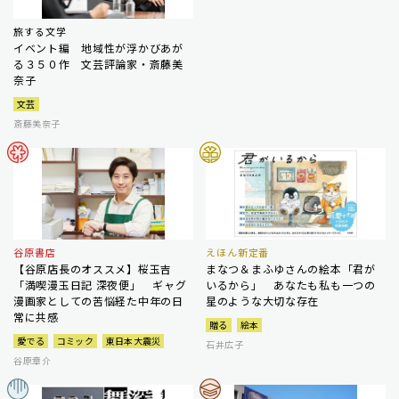
旅する文学
イベント編 地域性が浮かびあが
る３５０作 文芸評論家・斎藤美
奈子
文芸
斎藤美奈子
谷原書店
えほん新定番
【谷原店長のオススメ】桜玉吉
まなつ＆まふゆさんの絵本「君が
「満喫漫玉日記 深夜便」 ギャグ
いるから」 あなたも私も一つの
漫画家としての苦悩経た中年の日
星のような大切な存在
常に共感
贈る
絵本
愛でる
コミック
東日本大震災
石井広子
谷原章介