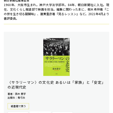
朝日新聞社編集委員
1960年、大阪市生まれ。神戸大学法学部卒。84年、朝日新聞社に入社。現
在、文化くらし報道部で映画を担当。編集に関わった本に、樹木希林著『こ
の世を生き切る醍醐味』、蓮實重彦著『見るレッスン』など。2021年4月より
書評委員。
〈サラリーマン〉の文化史 あるいは「家族」と「安定」
の近現代史
著者：鈴木 貴宇
出版社：青弓社
紙書籍で買う