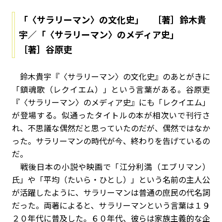
「〈サラリーマン〉の文化史」 ［著］鈴木貴
宇／「〈サラリーマン〉のメディア史」
［著］谷原吏
鈴木貴宇『〈サラリーマン〉の文化史』のあとがきに
「鎮魂歌（レクイエム）」という言葉がある。谷原吏
『〈サラリーマン〉のメディア史』にも「レクイエム」
が登場する。似通ったタイトルの本が相次いで刊行さ
れ、不思議な偶然だと思っていたのだが、偶然ではなか
った。サラリーマンの時代が今、終わりを告げているの
だ。
戦後日本の小説や映画で「江分利満（エブリマン）
氏」や「平均（たいら・ひとし）」という名前の主人公
が活躍したように、サラリーマンは普通の庶民の代名詞
だった。両著によると、サラリーマンという言葉は１９
２０年代に普及した。６０年代、彼らは家族主義的な企