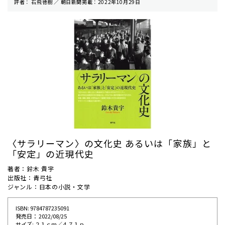
評者： 石飛徳樹 ／ 朝⽇新聞掲載：2022年10月29日
〈サラリーマン〉の文化史 あるいは「家族」と
「安定」の近現代史
著者：鈴木 貴宇
出版社：青弓社
ジャンル：日本の小説・文学
ISBN: 9784787235091
発売⽇： 2022/08/25
サイズ: ２１ｃｍ／４７１ｐ