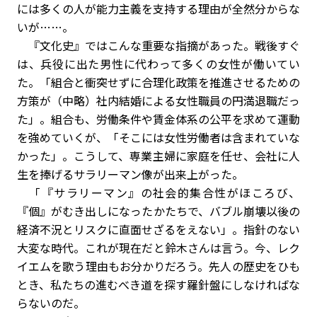
には多くの人が能力主義を支持する理由が全然分からな
いが……。
『文化史』ではこんな重要な指摘があった。戦後すぐ
は、兵役に出た男性に代わって多くの女性が働いてい
た。「組合と衝突せずに合理化政策を推進させるための
方策が（中略）社内結婚による女性職員の円満退職だっ
た」。組合も、労働条件や賃金体系の公平を求めて運動
を強めていくが、「そこには女性労働者は含まれていな
かった」。こうして、専業主婦に家庭を任せ、会社に人
生を捧げるサラリーマン像が出来上がった。
「『サラリーマン』の社会的集合性がほころび、
『個』がむき出しになったかたちで、バブル崩壊以後の
経済不況とリスクに直面せざるをえない」。指針のない
大変な時代。これが現在だと鈴木さんは言う。今、レク
イエムを歌う理由もお分かりだろう。先人の歴史をひも
とき、私たちの進むべき道を探す羅針盤にしなければな
らないのだ。