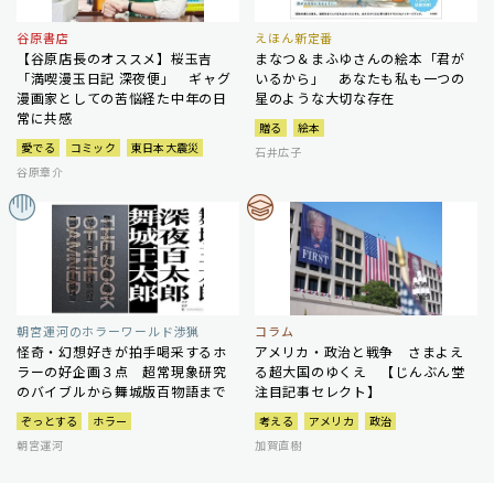
谷原書店
えほん新定番
【谷原店長のオススメ】桜玉吉
まなつ＆まふゆさんの絵本「君が
「満喫漫玉日記 深夜便」 ギャグ
いるから」 あなたも私も一つの
漫画家としての苦悩経た中年の日
星のような大切な存在
常に共感
贈る
絵本
愛でる
コミック
東日本大震災
石井広子
谷原章介
朝宮運河のホラーワールド渉猟
コラム
怪奇・幻想好きが拍手喝采するホ
アメリカ・政治と戦争 さまよえ
ラーの好企画３点 超常現象研究
る超大国のゆくえ 【じんぶん堂
のバイブルから舞城版百物語まで
注目記事セレクト】
ぞっとする
ホラー
考える
アメリカ
政治
朝宮運河
加賀直樹