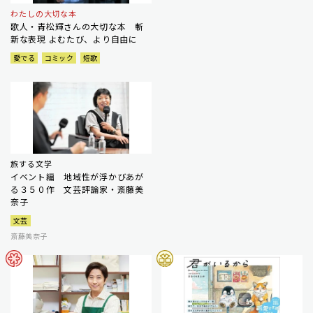
わたしの大切な本
歌人・青松輝さんの大切な本 斬
新な表現 よむたび、より自由に
愛でる
コミック
短歌
旅する文学
イベント編 地域性が浮かびあが
る３５０作 文芸評論家・斎藤美
奈子
文芸
斎藤美奈子