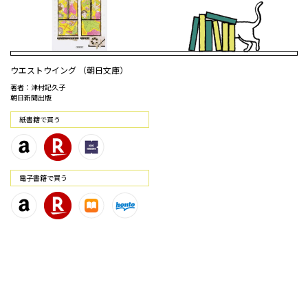
ウエストウイング （朝日文庫）
著者：津村記久子
朝日新聞出版
紙書籍で買う
電⼦書籍で買う