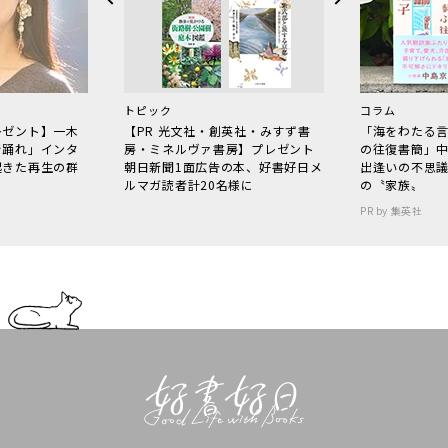
トピック
コラム
レゼント】一木
【PR 光文社・創英社・みすず書
「海をわたる
で踊れ」インタ
房・ミネルヴァ書房】プレゼント
の往復書簡」
起きた再生の群
朝日新聞1面広告の本、好書好日メ
出逢いの不思
ルマガ読者計20名様に
の〝家族〟
PR by 集英社