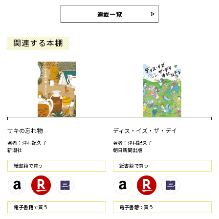
連載一覧
関連する本棚
サキの忘れ物
ディス・イズ・ザ・デイ
著者：津村記久子
著者：津村記久子
新潮社
朝日新聞出版
紙書籍で買う
紙書籍で買う
電⼦書籍で買う
電⼦書籍で買う