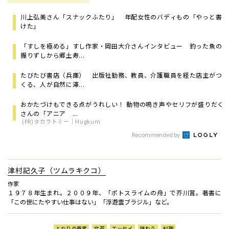
川上弘美さん「スナックふたり」 年配女性のバディもの「やっと書
けた」
「すしを極める」すし作家・岡田大介さんインタビュー 釣った魚の
握りずしから郷土寿...
たびたび書店（兵庫） 出版社勤務、教員、介護職員を経た店主がつ
くる、人が自然に滞...
おかたづけもできる点がうれしい！ 動物の鳴き声やセリフが盛りだく
さんの「アニア ...
(PR)タカラトミー｜Hugkum
Recommended by
津村記久子（ツムラキクコ）
作家
１９７８年生まれ。２００９年、「ポトスライムの舟」で芥川賞。著書に
「この世にたやすい仕事はない」「浮遊霊ブラジル」など。
となりの乗客
文芸
エッセイ
味わう
料理