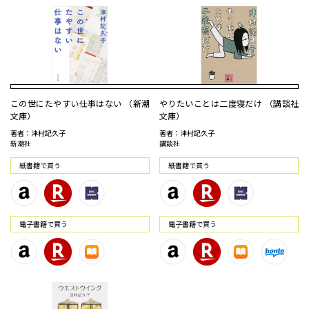
この世にたやすい仕事はない （新潮
やりたいことは二度寝だけ （講談社
文庫）
文庫）
著者：津村記久子
著者：津村記久子
新潮社
講談社
紙書籍で買う
紙書籍で買う
電⼦書籍で買う
電⼦書籍で買う