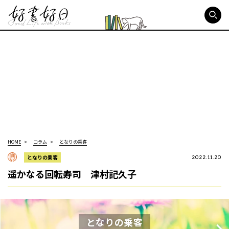
好書好日
HOME
コラム
となりの乗客
となりの乗客
2022.11.20
遥かなる回転寿司 津村記久子
となりの乗客