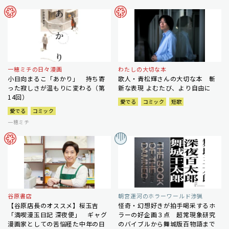
一穂ミチの日々漫画
わたしの大切な本
小日向まるこ「あかり」 持ち寄
歌人・青松輝さんの大切な本 斬
った寂しさが温もりに変わる（第
新な表現 よむたび、より自由に
14回）
愛でる
コミック
短歌
愛でる
コミック
一穂ミチ
谷原書店
朝宮運河のホラーワールド渉猟
【谷原店長のオススメ】桜玉吉
怪奇・幻想好きが拍手喝采するホ
「満喫漫玉日記 深夜便」 ギャグ
ラーの好企画３点 超常現象研究
漫画家としての苦悩経た中年の日
のバイブルから舞城版百物語まで