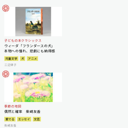
子どもの本クラシックス
ウィーダ「フランダースの犬」
本物への憧れ、悲劇にも納得感
児童文学
犬
アニメ
三辺律子
季節の地図
偶然と確率 柴崎友香
愛でる
エッセイ
文芸
柴崎友香