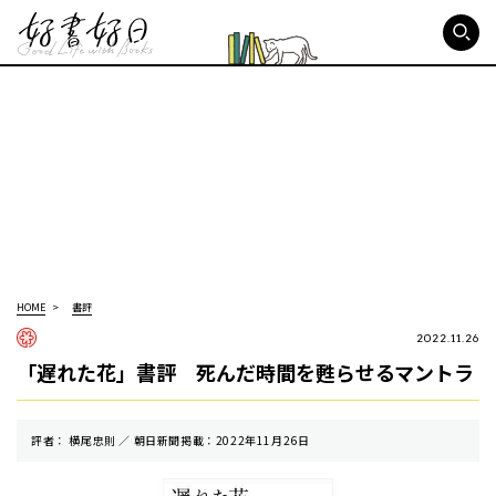
好書好日
HOME
書評
2022.11.26
「遅れた花」書評 死んだ時間を甦らせるマントラ
評者： 横尾忠則 ／ 朝⽇新聞掲載：2022年11月26日