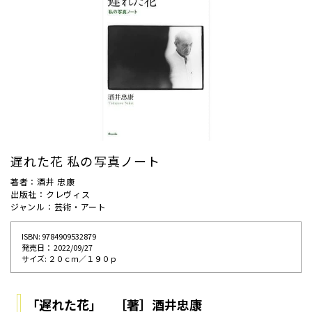
遅れた花 私の写真ノート
著者：酒井 忠康
出版社：クレヴィス
ジャンル：芸術・アート
ISBN: 9784909532879
発売⽇： 2022/09/27
サイズ: ２０ｃｍ／１９０ｐ
「遅れた花」 ［著］酒井忠康