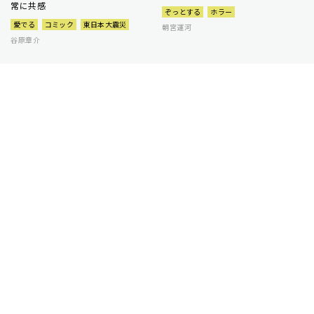
常に共感
ぞっとする
ホラー
愛でる
コミック
東日本大震災
朝宮運河
谷原章介