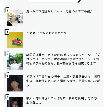
夏休みに本を読みたい人へ 記者のおすすめ紹介
この夏 子どもにおすすめの本
韓国語は独学、きっかけは推しへのメッセージ 「ブ
ロッコリーパンチ」訳者の山口さやかさん K-POPも
韓国ドラマも知らない私が韓国文学を翻訳するまで
ドラマ「手塚治虫の戦争」主演・高良健吾さん 戦時
中の少年時代の厳しさと漫画への強い熱量を感じなが
ら
歌人・青松輝さんの大切な本 斬新な表現 よむたび、
より自由に