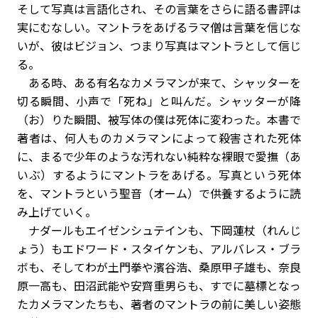
そして写真は言語化され、その言葉をさらに語る書評は
実にむなしい。マントラをあげるラマ僧は言葉を信じな
いが、彼はビジョン、つまり写真はマントラとして信じ
る。
ある時、ある有名なカメラマンが来て、シャッターを
切る瞬間、小声で「死ね」と叫んだ。シャッターが降
（お）りた瞬間、被写体の僕は死体に変わった。本書で
著者は、何人ものカメラマンによって殺害された死体
に、まるで少年のような汚れない純粋な裸眼で愛撫（あ
いぶ）するようにマントラをあげる。写真という死体
を、マントラという聖音（オーム）で供養するように読
み上げていく。
ナダールもエイゼンシュテインも、下岡蓮杖（れんじ
ょう）もエドワード・スタイケンも、アルバレス・ブラ
ボも、そしてわが土門拳や濱谷浩、桑原甲子雄も、奈良
原一高も、田沼武能や安齊重男らも、すでに墓標となっ
たカメラマンたちも、著者のマントラの前に美しい姿態