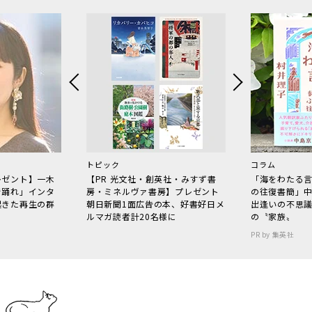
トピック
コラム
レゼント】一木
【PR 光文社・創英社・みすず書
「海をわたる
で踊れ」インタ
房・ミネルヴァ書房】プレゼント
の往復書簡」
起きた再生の群
朝日新聞1面広告の本、好書好日メ
出逢いの不思
ルマガ読者計20名様に
の〝家族〟
PR by 集英社