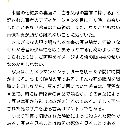
本書の化粧扉の裏面に「亡き父母の霊前に捧げる」と
記された著者のデディケーションを目にした時、お会い
したこともない著者のご両親の、また、見たこともない
肖像写真が頭から離れないことに気づいた。
さまざまな表現で語られる本書の写真論が、何故（な
ぜ）か著者の少年性を取り戻そうとする行為のように感
じられたのは、ご両親をイメージする僕の脳内視のせい
なのかもしれない。
写真は、カメラマンがシャッターを切った瞬間に時間
が止まる。つまり時間の死である。そんな死の瞬間を網
膜に刻印しながら、死んだ時間について著者は、硬質な
言葉で、時には普段着の言葉で語るが、その言葉によっ
て写真は死から甦（よみがえ）るのである。そして再生
された死の断片を語る言葉はマントラでもある。
つまり写真は切断された時間によって殺された死体で
ある。写真を見ることは時間の死体を見ることである。