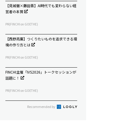
【見城徹×藤田晋】AI時代でも変わらない経
営者の本質
PR(FINCHI on GOETHE)
【西野亮廣】つくりたいものを追求できる環
境の作り方とは
PR(FINCHI on GOETHE)
FINCHI主催「IVS2026」トークセッションが
話題に！
PR(FINCHI on GOETHE)
Recommended by