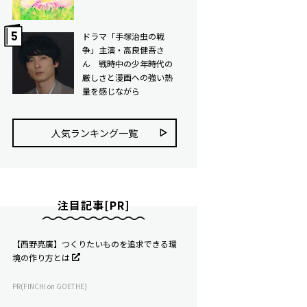
ドラマ「手塚治虫の戦
争」主演・高良健吾さ
ん 戦時中の少年時代の
厳しさと漫画への強い熱
量を感じながら
人気ランキング⼀覧
注目記事[PR]
【西野亮廣】つくりたいものを追求できる環
境の作り方とは
PR(FINCHI on GOETHE)