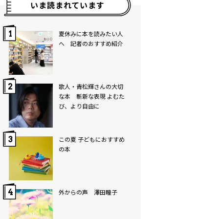
いま読まれています
夏休みに本を読みたい人
へ 記者のおすすめ紹介
歌人・青松輝さんの大切
な本 斬新な表現 よむた
び、より自由に
この夏 子どもにおすすめ
の本
外からの声 澤田瞳子