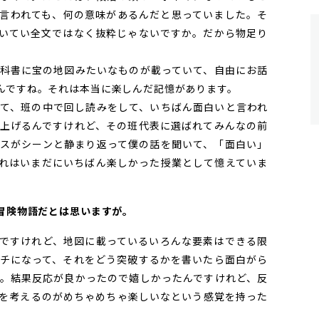
言われても、何の意味があるんだと思っていました。そ
いてい全文ではなく抜粋じゃないですか。だから物足り
科書に宝の地図みたいなものが載っていて、自由にお話
んですね。それは本当に楽しんだ記憶があります。
て、班の中で回し読みをして、いちばん面白いと言われ
上げるんですけれど、その班代表に選ばれてみんなの前
スがシーンと静まり返って僕の話を聞いて、「面白い」
れはいまだにいちばん楽しかった授業として憶えていま
。冒険物語だとは思いますが。
ですけれど、地図に載っているいろんな要素はできる限
チになって、それをどう突破するかを書いたら面白がら
。結果反応が良かったので嬉しかったんですけれど、反
を考えるのがめちゃめちゃ楽しいなという感覚を持った