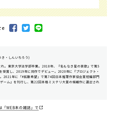
re
うき・しんいちろう)
まれ。東京大学法学部卒業。2018年、『名もなき星の哀歌』で第5
受賞し、2019年に同作でデビュー。2020年に『プロジェクト・
。2021年に「#拡散希望」で第74回日本推理作家協会賞短編部門
ゲーム』を刊行し、第22回本格ミステリ大賞の候補作に選出され
は「WEB本の雑誌」で