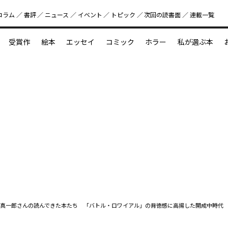
コラム
書評
ニュース
イベント
トピック
次回の読書⾯
連載一覧
好書好日
受賞作
絵本
エッセイ
コミック
ホラー
私が選ぶ本
？
えほん新定番
今めぐりたい児童文学の世界
図鑑の中の小宇宙
真一郎さんの読んできた本たち 「バトル・ロワイアル」の背徳感に高揚した開成中時代