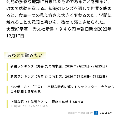
列島の多彩な地勢に育まれたものであることを知ると、
改めて感動を覚える。知識のレンズを通して世界を眺め
ると、食事一つの見え方さえ大きく変わるのだ。学問に
触れることの意義と喜びを、改めて感じさせられた。
★巽好幸著 光文社新書・９４６円＝朝日新聞2022年
12月17日
あわせて読みたい
新書ランキング（丸善 丸の内本店、2026年7月23日～7月29日）
新書ランキング（丸善 丸の内本店、2026年7月16日～7月22日）
小林恭二さん「三鬼」 不穏な時代に輝くトリックスター 今だから
こそ昭和１５年の気...
上質な眠りも美髪ケアも！ 銀座で体感するReFa
(PR)ReFa GINZA on CREA
Recommended by