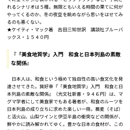
れるシナリオは５種。無限ともいえる時間の果てに何が
やってくるのか、冬の夜空を眺めながら思いをはせてみ
るのも悪くない。
★ケイティ・マック著 吉田三知世訳 講談社ブルーバ
ックス・１５４０円
『「美食地質学」入門 和食と日本列島の素敵
な関係』
日本人は、和食という極めて独自性の高い食文化を発
達させてきた。巽好幸『「美食地質学」入門 和食と日
本列島の素敵な関係』（光文社新書・９４６円）は、マ
グマ学者にして美食家でもある著者が、和食のルーツを
日本列島の成り立ちに求めた楽しい一冊。蕎麦（そば）
と活火山、山梨ワインと伊豆半島の衝突などの関係が、
鮮やかに読み解かれてゆく。豊かな日本の食材が、この