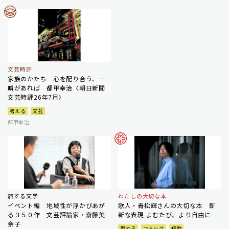
文芸時評
家族のかたち 心を配り合う、一
瞬があれば 都甲幸治〈朝日新聞
文芸時評26年7月〉
考える
文芸
都甲幸治
旅する文学
わたしの大切な本
イベント編 地域性が浮かびあが
歌人・青松輝さんの大切な本 斬
る３５０作 文芸評論家・斎藤美
新な表現 よむたび、より自由に
奈子
愛でる
コミック
短歌