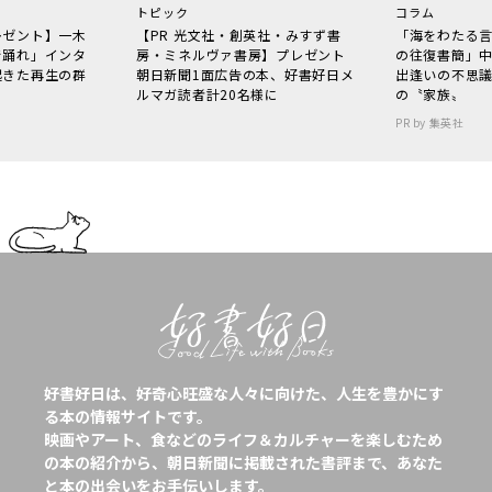
トピック
コラム
レゼント】一木
【PR 光文社・創英社・みすず書
「海をわたる
で踊れ」インタ
房・ミネルヴァ書房】プレゼント
の往復書簡」
起きた再生の群
朝日新聞1面広告の本、好書好日メ
出逢いの不思
ルマガ読者計20名様に
の〝家族〟
PR by 集英社
好書好日は、好奇心旺盛な人々に向けた、人生を豊かにす
る本の情報サイトです。
映画やアート、食などのライフ＆カルチャーを楽しむため
の本の紹介から、朝日新聞に掲載された書評まで、あなた
と本の出会いをお手伝いします。