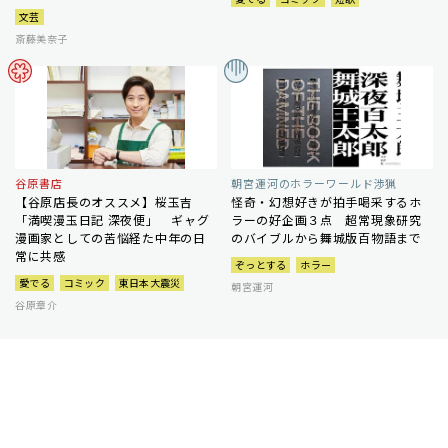
文芸
斎藤美奈子
谷原書店
朝宮運河のホラーワールド渉猟
【谷原店長のオススメ】桜玉吉
怪奇・幻想好きが拍手喝采するホ
「満喫漫玉日記 深夜便」 ギャグ
ラーの好企画３点 超常現象研究
漫画家としての苦悩経た中年の日
のバイブルから舞城版百物語まで
常に共感
ぞっとする
ホラー
愛でる
コミック
東日本大震災
朝宮運河
谷原章介