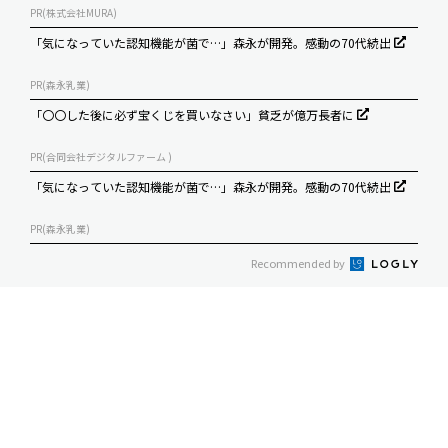
PR(株式会社MURA)
「気になっていた認知機能が菌で…」森永が開発。感動の70代続出
PR(森永乳業)
「〇〇した後に必ず宝くじを買いなさい」貧乏が億万長者に
PR(合同会社デジタルファーム )
「気になっていた認知機能が菌で…」森永が開発。感動の70代続出
PR(森永乳業)
Recommended by