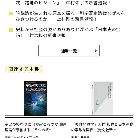
次 路地のビジョン」 中村佑子の新書速報！
陰謀論が生まれる原点を探る「科学否定論はなぜ人を
ひきつけるのか」 上村剛の新書速報！
史料から社会の姿がありありと浮かぶ「日本史の宝
箱」 辻浩和の新書速報！
連載一覧
関連する本棚
宇宙の終わりに何が起こるのか 最新
「美食地質学」入門 和食と日本列島
理論が予言する「５つの終…
の素敵な関係 （光文社新…
著者：ケイティ・マック
著者：巽好幸