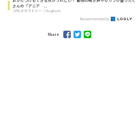
おかたづけもできる点がうれしい！ 動物の鳴き声やセリフが盛りだく
さんの「アニア ...
(PR)タカラトミー｜Hugkum
Recommended by
Share