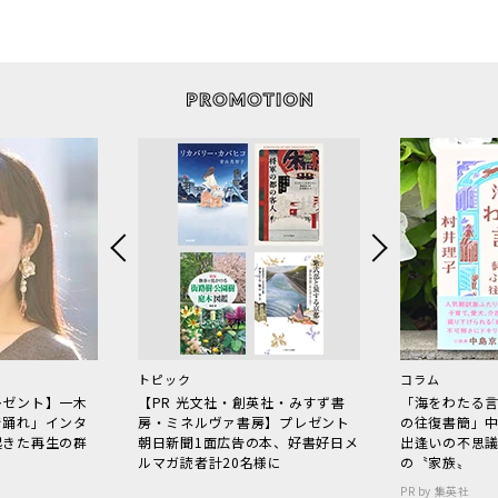
トピック
コラム
レゼント】一木
【PR 光文社・創英社・みすず書
「海をわたる
で踊れ」インタ
房・ミネルヴァ書房】プレゼント
の往復書簡」
起きた再生の群
朝日新聞1面広告の本、好書好日メ
出逢いの不思
ルマガ読者計20名様に
の〝家族〟
PR by 集英社