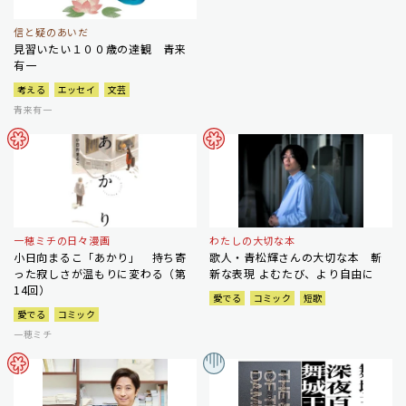
信と疑のあいだ
見習いたい１００歳の達観 青来
有一
考える
エッセイ
文芸
青来有一
一穂ミチの日々漫画
わたしの大切な本
小日向まるこ「あかり」 持ち寄
歌人・青松輝さんの大切な本 斬
った寂しさが温もりに変わる（第
新な表現 よむたび、より自由に
14回）
愛でる
コミック
短歌
愛でる
コミック
一穂ミチ