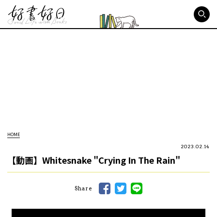
好書好日
HOME
2023.02.14
【動画】Whitesnake "Crying In The Rain"
Share