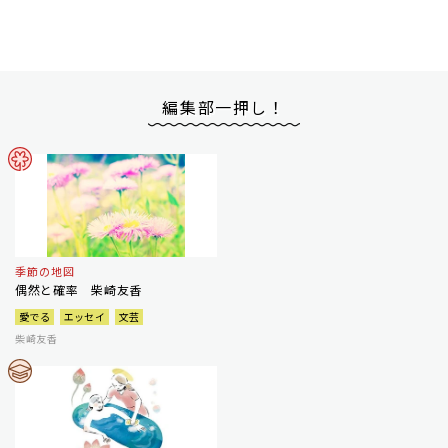
編集部一押し！
季節の地図
偶然と確率 柴崎友香
愛でる
エッセイ
文芸
柴崎友香