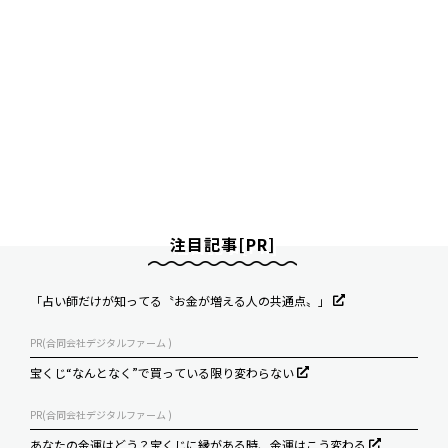
注目記事[PR]
「占い師だけが知ってる〝お金が増える人の共通点〟」
PR(合同会社デジタルファーム )
宝くじ“なんとなく”で買っている限り変わらない
PR(合同会社デジタルファーム )
あなたの金運はどう？宝くじに縁がある時、金運はこう変わる