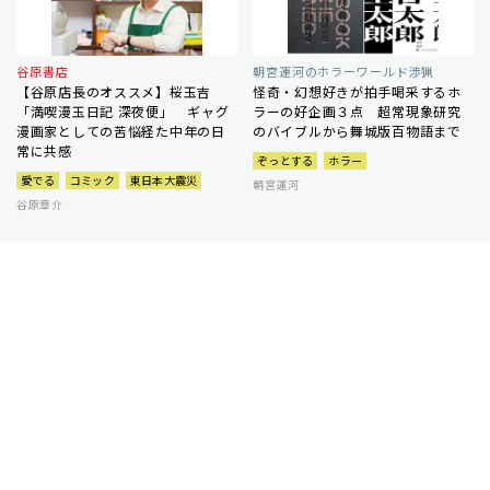
谷原書店
朝宮運河のホラーワールド渉猟
【谷原店長のオススメ】桜玉吉
怪奇・幻想好きが拍手喝采するホ
「満喫漫玉日記 深夜便」 ギャグ
ラーの好企画３点 超常現象研究
漫画家としての苦悩経た中年の日
のバイブルから舞城版百物語まで
常に共感
ぞっとする
ホラー
愛でる
コミック
東日本大震災
朝宮運河
谷原章介