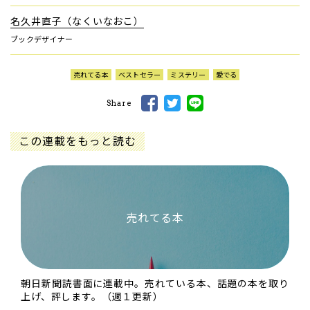
名久井直子（なくいなおこ）
ブックデザイナー
売れてる本
ベストセラー
ミステリー
愛でる
Share
この連載をもっと読む
売れてる本
朝日新聞読書面に連載中。売れている本、話題の本を取り
上げ、評します。（週１更新）