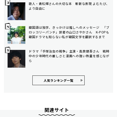
歌人・青松輝さんの大切な本 斬新な表現 よむたび、
より自由に
韓国語は独学、きっかけは推しへのメッセージ 「ブ
ロッコリーパンチ」訳者の山口さやかさん K-POPも
韓国ドラマも知らない私が韓国文学を翻訳するまで
ドラマ「手塚治虫の戦争」主演・高良健吾さん 戦時
中の少年時代の厳しさと漫画への強い熱量を感じなが
ら
人気ランキング⼀覧
関連サイト