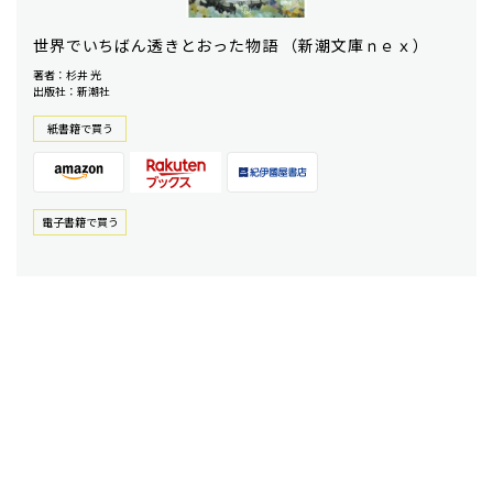
世界でいちばん透きとおった物語 （新潮文庫ｎｅｘ）
著者：杉井 光
出版社：新潮社
紙書籍で買う
電⼦書籍で買う