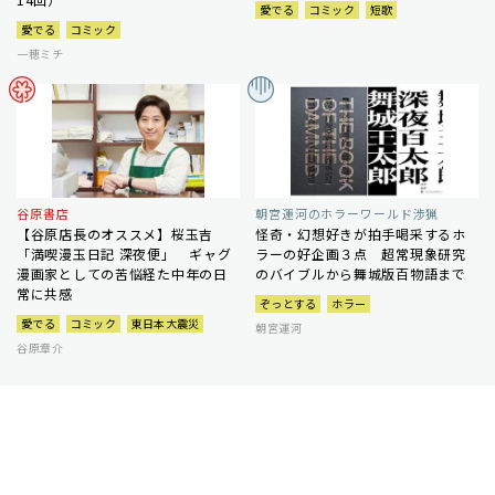
愛でる
コミック
短歌
愛でる
コミック
一穂ミチ
谷原書店
朝宮運河のホラーワールド渉猟
【谷原店長のオススメ】桜玉吉
怪奇・幻想好きが拍手喝采するホ
「満喫漫玉日記 深夜便」 ギャグ
ラーの好企画３点 超常現象研究
漫画家としての苦悩経た中年の日
のバイブルから舞城版百物語まで
常に共感
ぞっとする
ホラー
愛でる
コミック
東日本大震災
朝宮運河
谷原章介