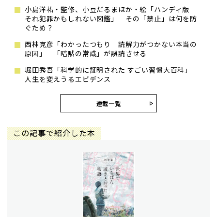
小島洋祐・監修、小豆だるまほか・絵「ハンディ版
それ犯罪かもしれない図鑑」 その「禁止」は何を防
ぐため？
西林克彦「わかったつもり 読解力がつかない本当の
原因」 「暗黙の常識」が誤読させる
堀田秀吾「科学的に証明された すごい習慣大百科」
人生を変えうるエビデンス
連載一覧
この記事で紹介した本