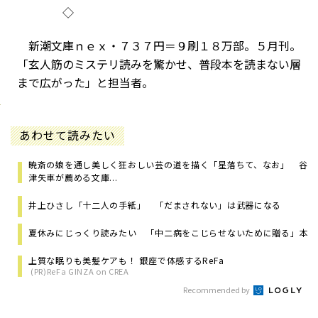
◇
新潮文庫ｎｅｘ・７３７円＝９刷１８万部。５月刊。
「玄人筋のミステリ読みを驚かせ、普段本を読まない層
まで広がった」と担当者。
あわせて読みたい
暁斎の娘を通し美しく狂おしい芸の道を描く「星落ちて、なお」 谷
津矢車が薦める文庫...
井上ひさし「十二人の手紙」 「だまされない」は武器になる
夏休みにじっくり読みたい 「中二病をこじらせないために贈る」本
上質な眠りも美髪ケアも！ 銀座で体感するReFa
(PR)ReFa GINZA on CREA
Recommended by