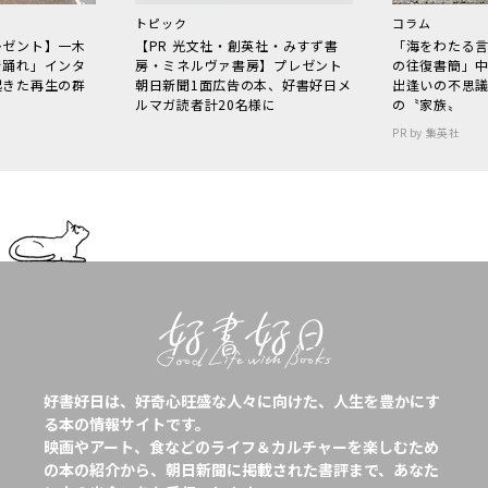
トピック
コラム
レゼント】一木
【PR 光文社・創英社・みすず書
「海をわたる
で踊れ」インタ
房・ミネルヴァ書房】プレゼント
の往復書簡」
起きた再生の群
朝日新聞1面広告の本、好書好日メ
出逢いの不思
ルマガ読者計20名様に
の〝家族〟
PR by 集英社
好書好日は、好奇心旺盛な人々に向けた、人生を豊かにす
る本の情報サイトです。
映画やアート、食などのライフ＆カルチャーを楽しむため
の本の紹介から、朝日新聞に掲載された書評まで、あなた