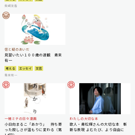
柴崎友香
信と疑のあいだ
見習いたい１００歳の達観 青来
有一
考える
エッセイ
文芸
青来有一
一穂ミチの日々漫画
わたしの大切な本
小日向まるこ「あかり」 持ち寄
歌人・青松輝さんの大切な本 斬
った寂しさが温もりに変わる（第
新な表現 よむたび、より自由に
14回）