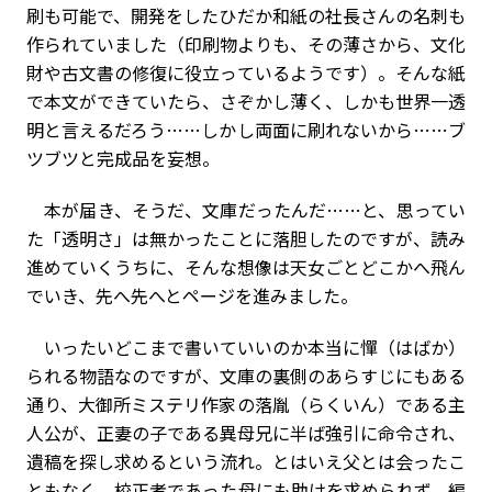
刷も可能で、開発をしたひだか和紙の社長さんの名刺も
作られていました（印刷物よりも、その薄さから、文化
財や古文書の修復に役立っているようです）。そんな紙
で本文ができていたら、さぞかし薄く、しかも世界一透
明と言えるだろう……しかし両面に刷れないから……ブ
ツブツと完成品を妄想。
本が届き、そうだ、文庫だったんだ……と、思ってい
た「透明さ」は無かったことに落胆したのですが、読み
進めていくうちに、そんな想像は天女ごとどこかへ飛ん
でいき、先へ先へとページを進みました。
いったいどこまで書いていいのか本当に憚（はばか）
られる物語なのですが、文庫の裏側のあらすじにもある
通り、大御所ミステリ作家の落胤（らくいん）である主
人公が、正妻の子である異母兄に半ば強引に命令され、
遺稿を探し求めるという流れ。とはいえ父とは会ったこ
ともなく、校正者であった母にも助けを求められず、編