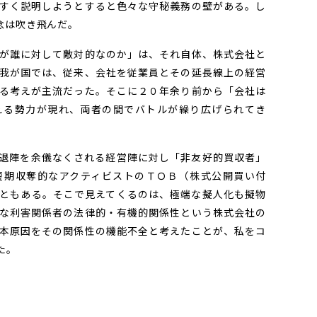
すく説明しようとすると色々な守秘義務の壁がある。し
念は吹き飛んだ。
が誰に対して敵対的なのか」は、それ自体、株式会社と
我が国では、従来、会社を従業員とその延長線上の経営
る考えが主流だった。そこに２０年余り前から「会社は
える勢力が現れ、両者の間でバトルが繰り広げられてき
退陣を余儀なくされる経営陣に対し「非友好的買収者」
短期収奪的なアクティビストのＴＯＢ（株式公開買い付
ともある。そこで見えてくるのは、極端な擬人化も擬物
な利害関係者の法律的・有機的関係性という株式会社の
本原因をその関係性の機能不全と考えたことが、私をコ
た。