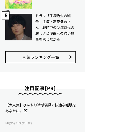
ドラマ「手塚治虫の戦
争」主演・高良健吾さ
ん 戦時中の少年時代の
厳しさと漫画への強い熱
量を感じながら
人気ランキング⼀覧
注目記事[PR]
【大人気】ひんやり冷感寝具で快適な睡眠を
あなたに。
PR(アイリスプラザ)