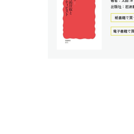
著者：太田 洋
出版社：岩波
紙書籍で買
電⼦書籍で