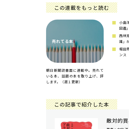
この連載をもっと読む
小島
図鑑
西林
売れてる本
識」
堀田
ンス
朝日新聞読書面に連載中。売れて
いる本、話題の本を取り上げ、評
します。（週１更新）
この記事で紹介した本
敵対的買