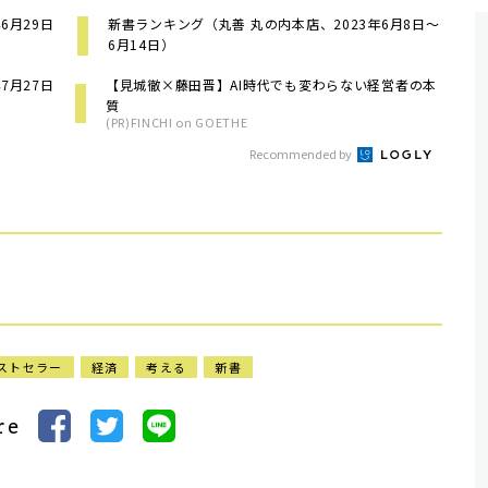
6月29日
新書ランキング（丸善 丸の内本店、2023年6月8日～
6月14日）
7月27日
【見城徹×藤田晋】AI時代でも変わらない経営者の本
質
(PR)FINCHI on GOETHE
Recommended by
ストセラー
経済
考える
新書
re