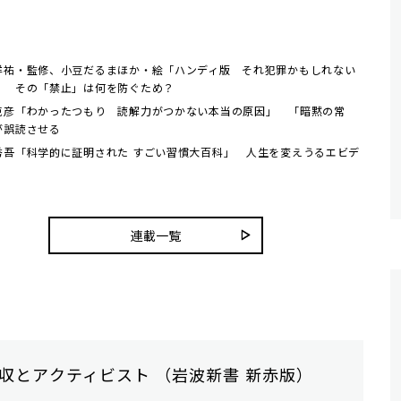
洋祐・監修、小豆だるまほか・絵「ハンディ版 それ犯罪かもしれない
」 その「禁止」は何を防ぐため？
克彦「わかったつもり 読解力がつかない本当の原因」 「暗黙の常
が誤読させる
秀吾「科学的に証明された すごい習慣大百科」 人生を変えうるエビデ
連載一覧
収とアクティビスト （岩波新書 新赤版）