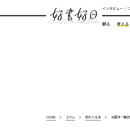
インタビュー
観る
考える
どんな本
HOME
コラム
売れてる本
太田洋「敵対