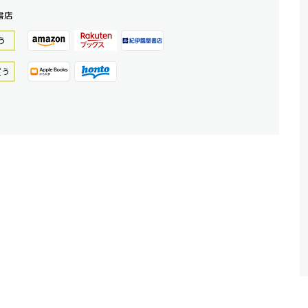
書店
う
買う