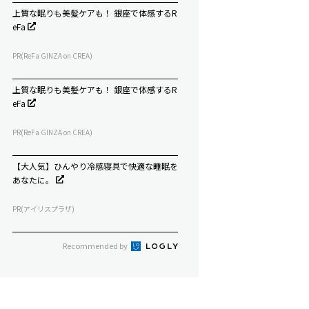
上質な眠りも美髪ケアも！ 銀座で体感するR
eFa
PR(ReFa GINZA on CREA)
上質な眠りも美髪ケアも！ 銀座で体感するR
eFa
PR(ReFa GINZA on CREA)
【大人気】ひんやり冷感寝具で快適な睡眠を
あなたに。
PR(アイリスプラザ)
Recommended by