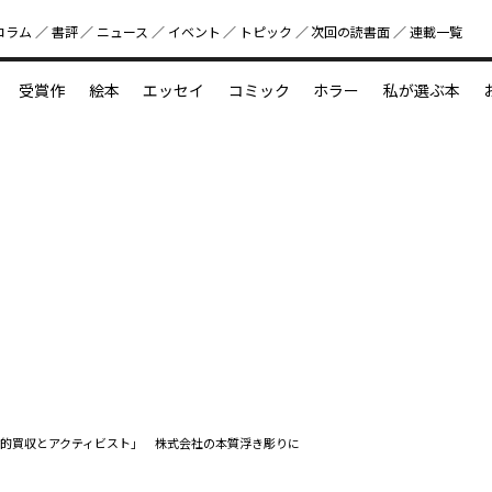
コラム
書評
ニュース
イベント
トピック
次回の読書⾯
連載一覧
好書好日
受賞作
絵本
エッセイ
コミック
ホラー
私が選ぶ本
？
えほん新定番
今めぐりたい児童文学の世界
図鑑の中の小宇宙
的買収とアクティビスト」 株式会社の本質浮き彫りに