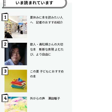
いま読まれています
夏休みに本を読みたい人
へ 記者のおすすめ紹介
歌人・青松輝さんの大切
な本 斬新な表現 よむた
び、より自由に
この夏 子どもにおすすめ
の本
外からの声 澤田瞳子