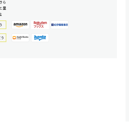
きら
と里
社
う
買う