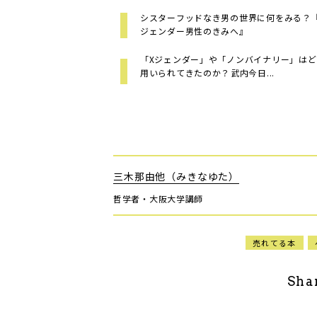
シスターフッドなき男の世界に何をみる？――
ジェンダー男性のきみへ』
「Xジェンダー」や「ノンバイナリー」は
用いられてきたのか？――武内今日...
三木那由他（みきなゆた）
哲学者・大阪大学講師
売れてる本
Sha