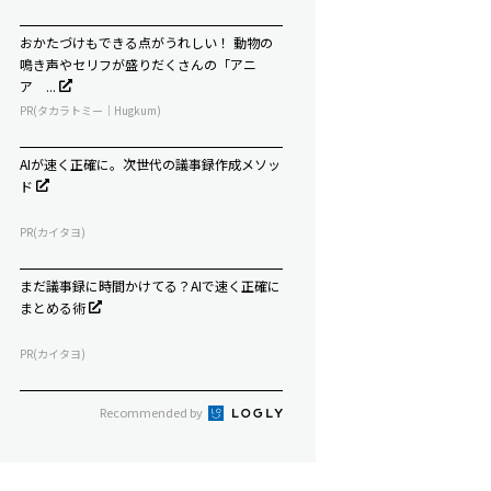
おかたづけもできる点がうれしい！ 動物の
鳴き声やセリフが盛りだくさんの「アニ
ア ...
PR(タカラトミー｜Hugkum)
AIが速く正確に。次世代の議事録作成メソッ
ド
PR(カイタヨ)
まだ議事録に時間かけてる？AIで速く正確に
まとめる術
PR(カイタヨ)
Recommended by