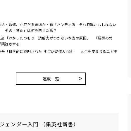
洋祐・監修、小豆だるまほか・絵「ハンディ版 それ犯罪かもしれない
」 その「禁止」は何を防ぐため？
克彦「わかったつもり 読解力がつかない本当の原因」 「暗黙の常
が誤読させる
秀吾「科学的に証明された すごい習慣大百科」 人生を変えうるエビデ
連載一覧
ジェンダー入門 （集英社新書）