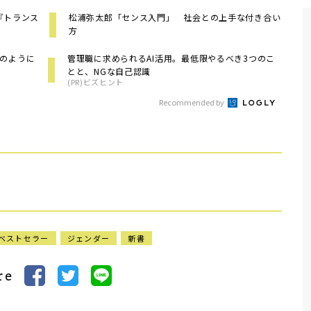
『トランス
松浦弥太郎「センス入門」 社会との上手な付き合い
方
どのように
管理職に求められるAI活用。最低限やるべき3つのこ
とと、NGな自己認識
(PR)ビズヒント
Recommended by
ベストセラー
ジェンダー
新書
re