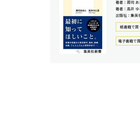
著者：周司 あ
著者：高井 ゆ
出版社：集英
紙書籍で買
電⼦書籍で