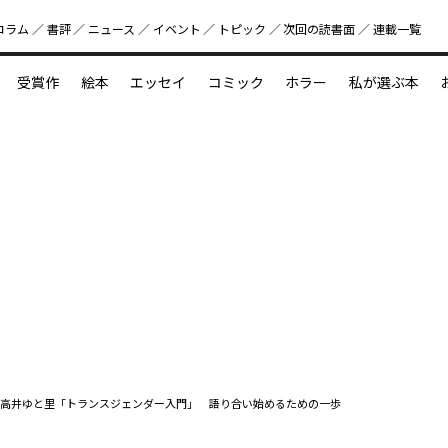
コラム
書評
ニュース
イベント
トピック
次回の読書⾯
連載一覧
好書好日
受賞作
絵本
エッセイ
コミック
ホラー
私が選ぶ本
？
えほん新定番
今めぐりたい児童文学の世界
図鑑の中の小宇宙
高井ゆと里「トランスジェンダー入門」 語り合い始めるための一歩