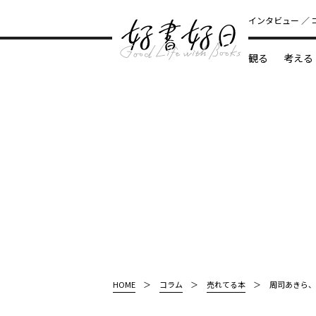
インタビュー
観る
考える
どんな本
HOME
コラム
売れてる本
周司あきら、