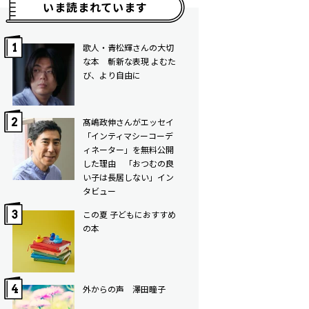
いま読まれています
歌人・青松輝さんの大切
な本 斬新な表現 よむた
び、より自由に
髙嶋政伸さんがエッセイ
「インティマシーコーデ
ィネーター」を無料公開
した理由 「おつむの良
い子は長居しない」イン
タビュー
この夏 子どもにおすすめ
の本
外からの声 澤田瞳子