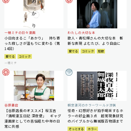
一穂ミチの日々漫画
わたしの大切な本
小日向まるこ「あかり」 持ち寄
歌人・青松輝さんの大切な本 斬
った寂しさが温もりに変わる（第
新な表現 よむたび、より自由に
14回）
愛でる
コミック
短歌
愛でる
コミック
一穂ミチ
谷原書店
朝宮運河のホラーワールド渉猟
【谷原店長のオススメ】桜玉吉
怪奇・幻想好きが拍手喝采するホ
「満喫漫玉日記 深夜便」 ギャグ
ラーの好企画３点 超常現象研究
漫画家としての苦悩経た中年の日
のバイブルから舞城版百物語まで
常に共感
ぞっとする
ホラー