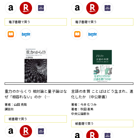
電⼦書籍で買う
電⼦書籍で買う
重力のからくり 相対論と量子論はな
言語の本質 ことばはどう生まれ、進
ぜ「相容れない」のか （…
化したか （中公新書）
著者：山田 克哉
著者：今井 むつみ
講談社
著者：秋田 喜美
中央公論新社
紙書籍で買う
紙書籍で買う