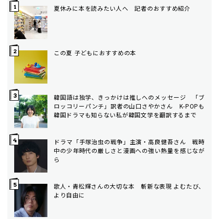
夏休みに本を読みたい人へ 記者のおすすめ紹介
この夏 子どもにおすすめの本
韓国語は独学、きっかけは推しへのメッセージ 「ブ
ロッコリーパンチ」訳者の山口さやかさん K-POPも
韓国ドラマも知らない私が韓国文学を翻訳するまで
ドラマ「手塚治虫の戦争」主演・高良健吾さん 戦時
中の少年時代の厳しさと漫画への強い熱量を感じなが
ら
歌人・青松輝さんの大切な本 斬新な表現 よむたび、
より自由に