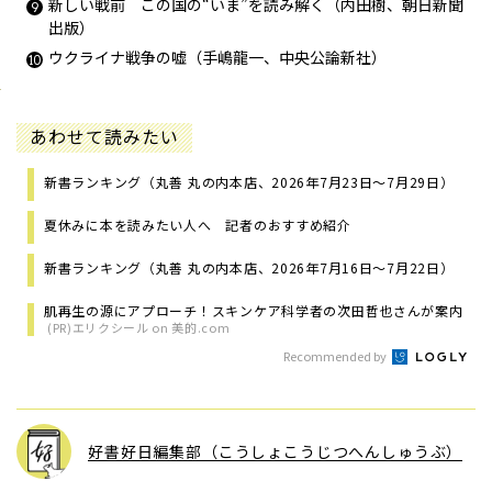
新しい戦前 この国の“いま”を読み解く（内田樹、朝日新聞
出版）
ウクライナ戦争の嘘（手嶋龍一、中央公論新社）
あわせて読みたい
新書ランキング（丸善 丸の内本店、2026年7月23日～7月29日）
夏休みに本を読みたい人へ 記者のおすすめ紹介
新書ランキング（丸善 丸の内本店、2026年7月16日～7月22日）
肌再生の源にアプローチ！スキンケア科学者の次田哲也さんが案内
(PR)エリクシール on 美的.com
Recommended by
好書好日編集部（こうしょこうじつへんしゅうぶ）