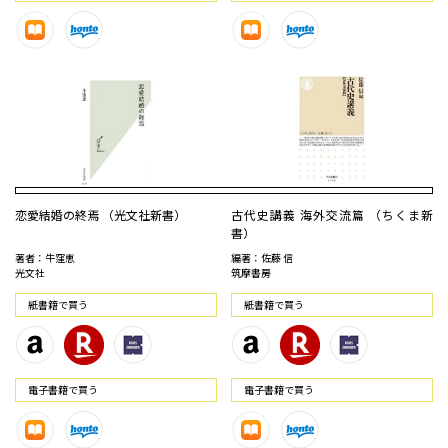
恋愛結婚の終焉 （光文社新書）
古代史講義 海外交流篇 （ちくま新
書）
著者：牛窪恵
編著：佐藤 信
光文社
筑摩書房
紙書籍で買う
紙書籍で買う
電⼦書籍で買う
電⼦書籍で買う