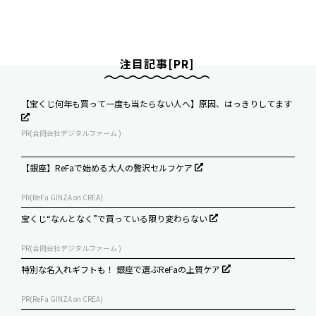
注目記事[PR]
【宝くじ何年も買って一度も当たらない人へ】原因、はっきりしてます
PR(合同会社デジタルファーム )
【銀座】ReFaで始める大人の贅沢セルフケア
PR(ReFa GINZA on CREA)
宝くじ“なんとなく”で買っている限り変わらない
PR(合同会社デジタルファーム )
特別な名入れギフトも！ 銀座で選ぶReFaの上質ケア
PR(ReFa GINZA on CREA)