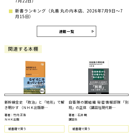
7月22日）
新書ランキング（丸善 丸の内本店、2026年7月9日～7
月15日）
連載一覧
関連する本棚
新幹線全史 「政治」と「地形」で解
自衛隊の闇組織 秘密情報部隊「別
き明かす （ＮＨＫ出版新…
班」の正体 （講談社現代新…
著者：竹内 正浩
著者：石井 暁
ＮＨＫ出版
講談社
紙書籍で買う
紙書籍で買う