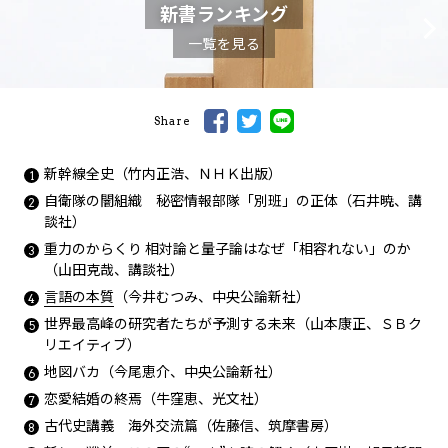
新書ランキング
一覧を見る
Share
新幹線全史（竹内正浩、ＮＨＫ出版）
自衛隊の闇組織 秘密情報部隊「別班」の正体（石井暁、講
談社）
重力のからくり 相対論と量子論はなぜ「相容れない」のか
（山田克哉、講談社）
言語の本質
（今井むつみ、中央公論新社）
世界最高峰の研究者たちが予測する未来（山本康正、ＳＢク
リエイティブ）
地図バカ（今尾恵介、中央公論新社）
恋愛結婚の終焉（牛窪恵、光文社）
古代史講義 海外交流篇（佐藤信、筑摩書房）