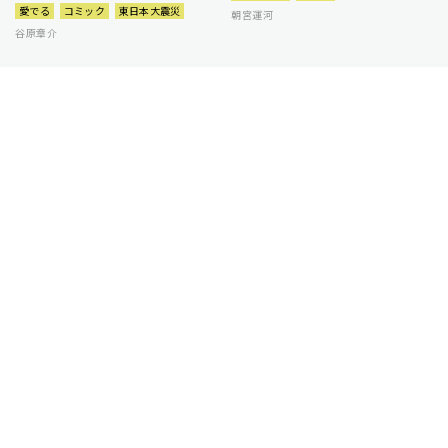
愛でる
コミック
東日本大震災
朝宮運河
谷原章介