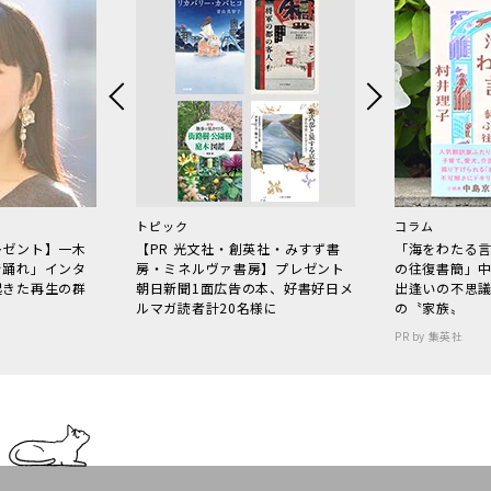
トピック
コラム
レゼント】一木
【PR 光文社・創英社・みすず書
「海をわたる
で踊れ」インタ
房・ミネルヴァ書房】プレゼント
の往復書簡」
起きた再生の群
朝日新聞1面広告の本、好書好日メ
出逢いの不思
ルマガ読者計20名様に
の〝家族〟
PR by 集英社