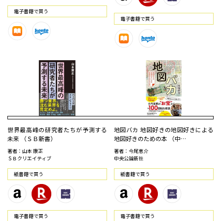
電⼦書籍で買う
電⼦書籍で買う
世界最高峰の研究者たちが予測する
地図バカ 地図好きの地図好きによる
未来 （ＳＢ新書）
地図好きのための本 （中…
著者：山本 康正
著者：今尾恵介
ＳＢクリエイティブ
中央公論新社
紙書籍で買う
紙書籍で買う
電⼦書籍で買う
電⼦書籍で買う