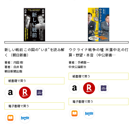
新しい戦前 この国の“いま”を読み解
ウクライナ戦争の噓 米露中北の打
く （朝日新書）
算・野望・本音 （中公新書…
著者：内田 樹
著者：手嶋龍一
著者：白井 聡
中央公論新社
朝日新聞出版
紙書籍で買う
紙書籍で買う
電⼦書籍で買う
電⼦書籍で買う