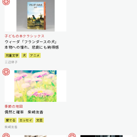
子どもの本クラシックス
ウィーダ「フランダースの犬」
本物への憧れ、悲劇にも納得感
児童文学
犬
アニメ
三辺律子
季節の地図
偶然と確率 柴崎友香
愛でる
エッセイ
文芸
柴崎友香