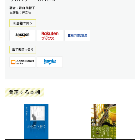
著者：青山 美智子
出版社：光文社
紙書籍で買う
電⼦書籍で買う
関連する本棚