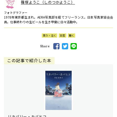
篠塚ようこ（しのつかようこ）
フォトグラファー
1978年東京都生まれ。AERA写真部を経てフリーランス。日本写真家協会会
員。仕事終わりの生ビールを生き甲斐に日々活動中。
笑う・泣く
文芸
聴く
Share
この記事で紹介した本
リカバリー・カバヒコ