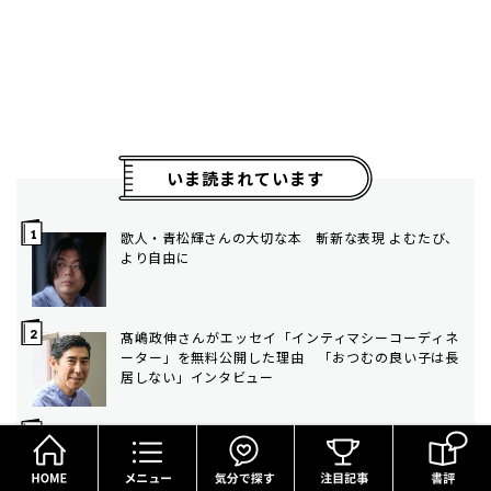
いま読まれています
歌人・青松輝さんの大切な本 斬新な表現 よむたび、
より自由に
髙嶋政伸さんがエッセイ「インティマシーコーディネ
ーター」を無料公開した理由 「おつむの良い子は長
居しない」インタビュー
HOME
メニュー
気分で探す
この夏 子どもにおすすめの本