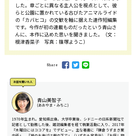
した。章ごとに異なる主人公を視点として、彼
らと公園に置かれている古びたアニマルライド
の「カバヒコ」の交歓を軸に据えた連作短編集
です。今作が初の連載ものだったという青山さ
んに、本作に込めた思いを聞きました。（文：
根津香菜子 写真：篠塚ようこ）
Share
お話を聞いた⼈
青山美智子
(あおやま・みちこ)
1970年生まれ。愛知県出身。大学卒業後、シドニーの日系新聞社で
記者として勤務した後、雑誌編集者を経て執筆活動に入り、2017年
『木曜日にはココアを』でデビュー。主な著書に『鎌倉うずまき案
内所』、『猫のお告げは樹の下で』（いずれも宝島社）『お探し物