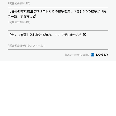
PR(株式会社MURA)
【昭和43年以前生まれはロト６この数字を買うべき】6つの数字が「完
全一致」する方...
PR(株式会社MURA)
【宝くじ落選】外れ続ける流れ、ここで断ちませんか
PR(合同会社デジタルファーム )
Recommended by