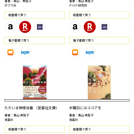
著者：青山 美智子
著者：青山 美智子
ポプラ社
ＰＨＰ研究所
紙書籍で買う
紙書籍で買う
電⼦書籍で買う
電⼦書籍で買う
ただいま神様当番 （宝島社文庫）
木曜日にはココアを
著者：青山 美智子
著者：青山 美智子
宝島社
宝島社
紙書籍で買う
紙書籍で買う