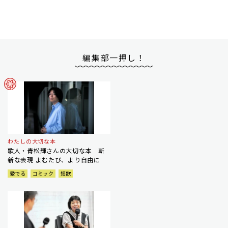
編集部一押し！
わたしの大切な本
歌人・青松輝さんの大切な本 斬
新な表現 よむたび、より自由に
愛でる
コミック
短歌