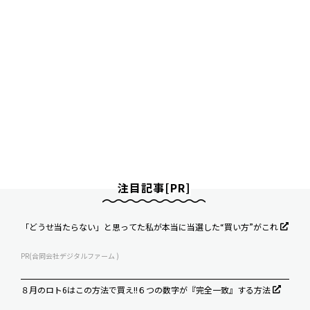
注目記事[PR]
「どうせ当たらない」と思ってた私が本当に当選した“買い方”がこれ
PR(合同会社デジタルファーム )
８月のロト6はこの方法で買え!!６つの数字が『完全一致』する方法