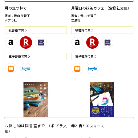
月の立つ林で
月曜日の抹茶カフェ （宝島社文庫）
著者：青山 美智子
著者：青山 美智子
ポプラ社
宝島社
紙書籍で買う
紙書籍で買う
電⼦書籍で買う
電⼦書籍で買う
お探し物は図書室まで （ポプラ文
赤と青とエスキース
庫）