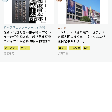
朝宮運河のホラーワールド渉猟
コラム
怪奇・幻想好きが拍手喝采するホ
アメリカ・政治と戦争 さまよえ
ラーの好企画３点 超常現象研究
る超大国のゆくえ 【じんぶん堂
のバイブルから舞城版百物語まで
注目記事セレクト】
ぞっとする
ホラー
考える
アメリカ
政治
朝宮運河
加賀直樹