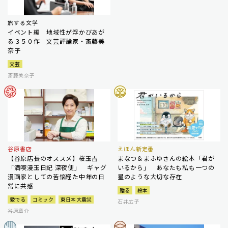
旅する文学
イベント編 地域性が浮かびあが
る３５０作 文芸評論家・斎藤美
奈子
文芸
斎藤美奈子
谷原書店
えほん新定番
【谷原店長のオススメ】桜玉吉
まなつ＆まふゆさんの絵本「君が
「満喫漫玉日記 深夜便」 ギャグ
いるから」 あなたも私も一つの
漫画家としての苦悩経た中年の日
星のような大切な存在
常に共感
贈る
絵本
愛でる
コミック
東日本大震災
石井広子
谷原章介