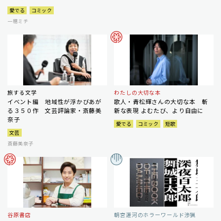
愛でる
コミック
一穂ミチ
旅する文学
わたしの大切な本
イベント編 地域性が浮かびあが
歌人・青松輝さんの大切な本 斬
る３５０作 文芸評論家・斎藤美
新な表現 よむたび、より自由に
奈子
愛でる
コミック
短歌
文芸
斎藤美奈子
谷原書店
朝宮運河のホラーワールド渉猟