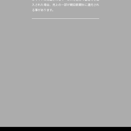
入された場合、売上の一部が朝日新聞社に還元され
る事があります。