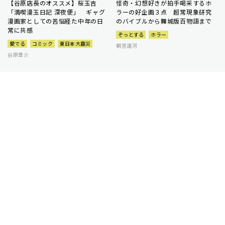
【谷原店長のオススメ】桜玉吉
怪奇・幻想好きが拍手喝采するホ
「満喫漫玉日記 深夜便」 ギャグ
ラーの好企画３点 超常現象研究
漫画家としての苦悩経た中年の日
のバイブルから舞城版百物語まで
常に共感
ぞっとする
ホラー
愛でる
コミック
東日本大震災
朝宮運河
谷原章介