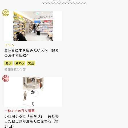
コラム
夏休みに本を読みたい人へ 記者
のおすすめ紹介
贈る
愛でる
文芸
朝日新聞文化部
一穂ミチの日々漫画
小日向まるこ「あかり」 持ち寄
った寂しさが温もりに変わる（第
14回）