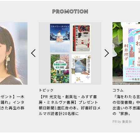
トピック
コラム
レゼント】一木
【PR 光文社・創英社・みすず書
「海をわたる
で踊れ」インタ
房・ミネルヴァ書房】プレゼント
の往復書簡」
起きた再生の群
朝日新聞1面広告の本、好書好日メ
出逢いの不思
ルマガ読者計20名様に
の〝家族〟
PR by 集英社