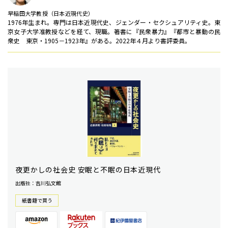
早稲田大学教授（日本近現代史）
1976年生まれ。専門は日本近現代史、ジェンダー・セクシュアリティ史。東
京女子大学准教授などを経て、現職。著書に『民衆暴力』『都市と暴動の民
衆史 東京・1905－1923年』がある。2022年４月より書評委員。
夜更かしの社会史 安眠と不眠の日本近現代
出版社：吉川弘文館
紙書籍で買う