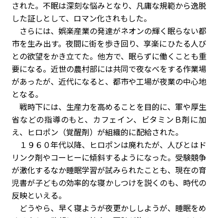
された。不眠は深刻な悩みとなり、凡庸な規範から逸脱
した証しとして、ロマン化されもした。
さらには、娯楽産業の発達がネオンの輝く眠らない都
市を生み出す。夜間に街を歩き回り、享楽にひたる人び
との欲望をかき立てた。他方で、眠らずに働くことも重
要になる。近世の農村部には共同で夜なべをする作業場
があったが、近代になると、都市や工場が夜業の中心地
となる。
戦時下には、生産力を高めることを目的に、軍や厚生
省などの指導のもと、カフェイン、ビタミンＢ剤に加
え、ヒロポン（覚醒剤）が組織的に配給された。
１９６０年代以降、ヒロポンは廃れたが、人びとはド
リンク剤やコーヒーに傾斜するようになった。受験競争
が激化するなか睡眠学習が試みられたことも、現在の育
児書が子どもの効率的な寝かしつけを説くのも、時代の
反映といえる。
どうやら、早く寝ようが夜更かししようが、睡眠をめ