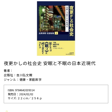
夜更かしの社会史 安眠と不眠の日本近現代
著者：
出版社：吉川弘文館
ジャンル：健康・家庭医学
ISBN: 9784642039314
発売⽇： 2024/02/02
サイズ: ２２ｃｍ／２５６ｐ