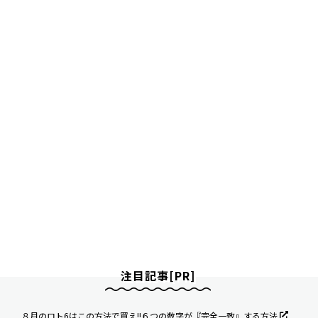
注目記事[PR]
８月のロト6はこの方法で買え!!６つの数字が『完全一致』する方法