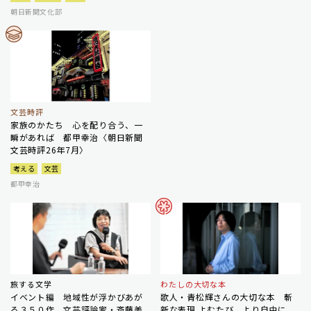
朝日新聞文化部
文芸時評
家族のかたち 心を配り合う、一
瞬があれば 都甲幸治〈朝日新聞
文芸時評26年7月〉
考える
文芸
都甲幸治
旅する文学
わたしの大切な本
イベント編 地域性が浮かびあが
歌人・青松輝さんの大切な本 斬
る３５０作 文芸評論家・斎藤美
新な表現 よむたび、より自由に