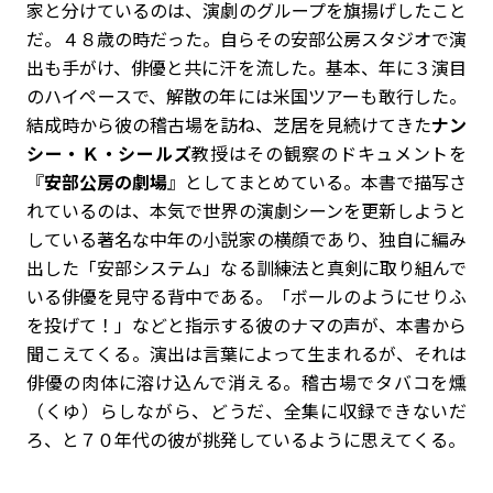
家と分けているのは、演劇のグループを旗揚げしたこと
だ。４８歳の時だった。自らその安部公房スタジオで演
出も手がけ、俳優と共に汗を流した。基本、年に３演目
のハイペースで、解散の年には米国ツアーも敢行した。
結成時から彼の稽古場を訪ね、芝居を見続けてきた
ナン
シー・Ｋ・シールズ
教授はその観察のドキュメントを
『
安部公房の劇場
』としてまとめている。本書で描写さ
れているのは、本気で世界の演劇シーンを更新しようと
している著名な中年の小説家の横顔であり、独自に編み
出した「安部システム」なる訓練法と真剣に取り組んで
いる俳優を見守る背中である。「ボールのようにせりふ
を投げて！」などと指示する彼のナマの声が、本書から
聞こえてくる。演出は言葉によって生まれるが、それは
俳優の肉体に溶け込んで消える。稽古場でタバコを燻
（くゆ）らしながら、どうだ、全集に収録できないだ
ろ、と７０年代の彼が挑発しているように思えてくる。