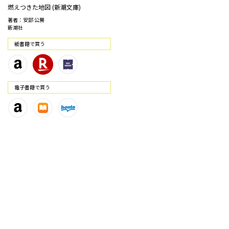
燃えつきた地図 (新潮文庫)
著者：安部 公房
新潮社
紙書籍で買う
電⼦書籍で買う