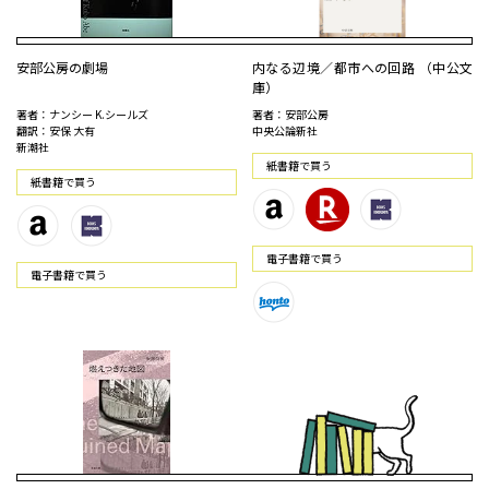
安部公房の劇場
内なる辺境／都市への回路 （中公文
庫）
著者：ナンシー K.シールズ
著者：安部公房
翻訳：安保 大有
中央公論新社
新潮社
紙書籍で買う
紙書籍で買う
電⼦書籍で買う
電⼦書籍で買う