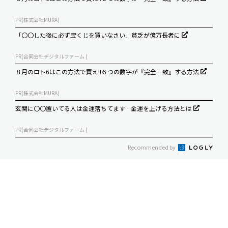
PR(株式会社MURA)
「〇〇した後に必ず宝くじを買いなさい」貧乏が億万長者に
PR(合同会社デジタルファーム )
８月のロト6はこの方法で買え!!６つの数字が『完全一致』する方法
PR(株式会社MURA)
玄関に〇〇置いてる人は金運落ちてます…金運を上げる方法とは
PR(合同会社デジタルファーム )
Recommended by