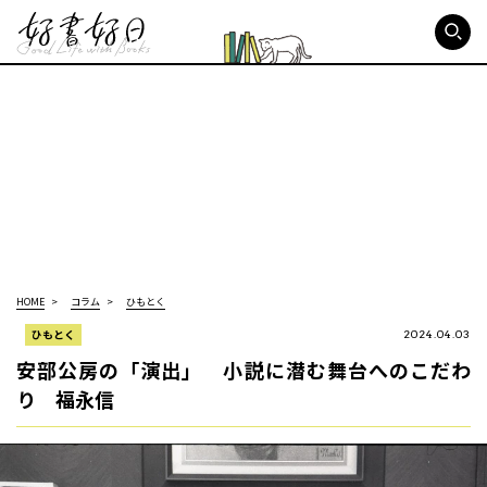
好書好日
HOME
コラム
ひもとく
ひもとく
2024.04.03
安部公房の「演出」 小説に潜む舞台へのこだわ
り 福永信