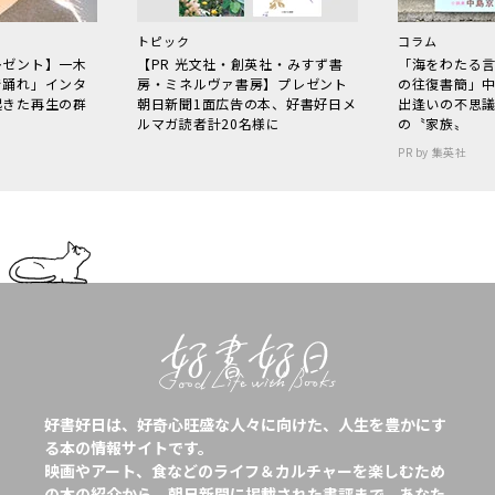
トピック
コラム
レゼント】一木
【PR 光文社・創英社・みすず書
「海をわたる
で踊れ」インタ
房・ミネルヴァ書房】プレゼント
の往復書簡」
起きた再生の群
朝日新聞1面広告の本、好書好日メ
出逢いの不思
ルマガ読者計20名様に
の〝家族〟
PR by 集英社
好書好日は、好奇心旺盛な人々に向けた、人生を豊かにす
る本の情報サイトです。
映画やアート、食などのライフ＆カルチャーを楽しむため
の本の紹介から、朝日新聞に掲載された書評まで、あなた