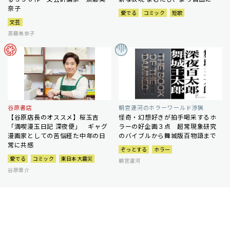
奈子
愛でる
コミック
短歌
文芸
斎藤美奈子
谷原書店
朝宮運河のホラーワールド渉猟
【谷原店長のオススメ】桜玉吉
怪奇・幻想好きが拍手喝采するホ
「満喫漫玉日記 深夜便」 ギャグ
ラーの好企画３点 超常現象研究
漫画家としての苦悩経た中年の日
のバイブルから舞城版百物語まで
常に共感
ぞっとする
ホラー
愛でる
コミック
東日本大震災
朝宮運河
谷原章介