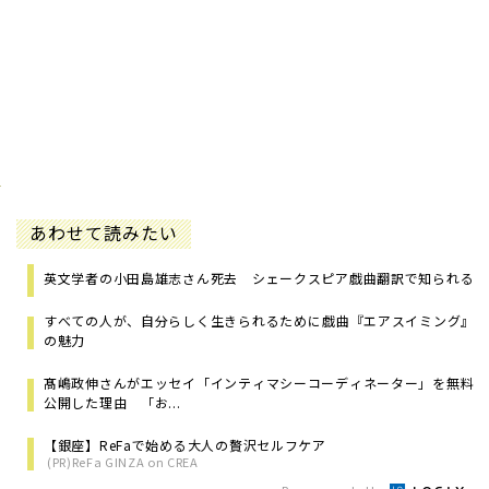
あわせて読みたい
英文学者の小田島雄志さん死去 シェークスピア戯曲翻訳で知られる
すべての人が、自分らしく生きられるために――戯曲『エアスイミング』
の魅力
髙嶋政伸さんがエッセイ「インティマシーコーディネーター」を無料
公開した理由 「お...
【銀座】ReFaで始める大人の贅沢セルフケア
(PR)ReFa GINZA on CREA