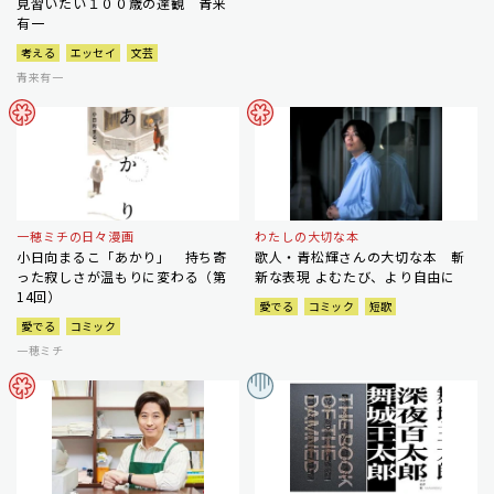
見習いたい１００歳の達観 青来
有一
考える
エッセイ
文芸
青来有一
一穂ミチの日々漫画
わたしの大切な本
小日向まるこ「あかり」 持ち寄
歌人・青松輝さんの大切な本 斬
った寂しさが温もりに変わる（第
新な表現 よむたび、より自由に
14回）
愛でる
コミック
短歌
愛でる
コミック
一穂ミチ