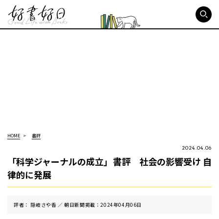
好書好日
HOME
書評
2024.04.06
「科学ジャーナルの成立」書評 社会の影響受け 自
律的に発展
評者： 隠岐さや香 ／ 朝⽇新聞掲載：2024年04月06日