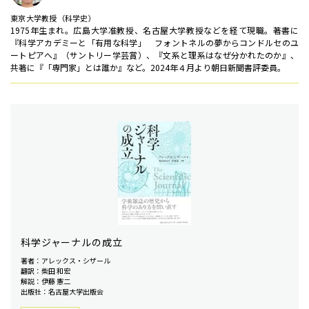
東京大学教授（科学史）
1975年生まれ。広島大学准教授、名古屋大学教授などを経て現職。著書に
『科学アカデミーと「有用な科学」 フォントネルの夢からコンドルセのユ
ートピアへ』（サントリー学芸賞）、『文系と理系はなぜ分かれたのか』、
共著に『「専門家」とは誰か』など。2024年４月より朝日新聞書評委員。
科学ジャーナルの成立
著者：アレックス・シザール
翻訳：柴田 和宏
解説：伊藤 憲二
出版社：名古屋大学出版会