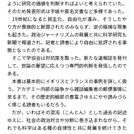
ように研究の価値を判断すればよいと考えられていた。
そのため発表形式は手紙や匿名文書など多様であった。
19世紀になると民主化、自由化が進み、そうしたや
り方が貴族的と断罪されたのみならず、逆の極端な現象
も起きた。政治ジャーナリズムの発展と共に科学研究も
新聞で報道され、記者と読者により自由に批評される事
態となったのである。
そこで学協会は対抗策を取った。新たな速報誌を発刊
して、世論の要望に応えつつ専門的判断を発信したので
ある。
本書は基本的にイギリスとフランスの事例を詳しく扱
う。アカデミー内部の論争から雑誌編集者の郵便事情に
至るまで、その歴史的細部の豊富さゆえにやや読みづら
く感じる読者もいるだろう。
だが、いわばその混沌（こんとん）とした過去の記述
ゆえに、社会の政治対立や分断に巻き込まれながら、そ
れでも科学はある種の自律性と共に発展を続けてきた