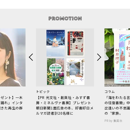
トピック
コラム
レゼント】一木
【PR 光文社・創英社・みすず書
「海をわたる
で踊れ」インタ
房・ミネルヴァ書房】プレゼント
の往復書簡」
起きた再生の群
朝日新聞1面広告の本、好書好日メ
出逢いの不思
ルマガ読者計20名様に
の〝家族〟
PR by 集英社