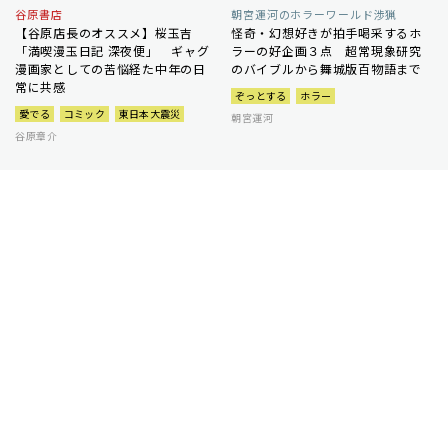
谷原書店
朝宮運河のホラーワールド渉猟
【谷原店長のオススメ】桜玉吉
怪奇・幻想好きが拍手喝采するホ
「満喫漫玉日記 深夜便」 ギャグ
ラーの好企画３点 超常現象研究
漫画家としての苦悩経た中年の日
のバイブルから舞城版百物語まで
常に共感
ぞっとする
ホラー
愛でる
コミック
東日本大震災
朝宮運河
谷原章介