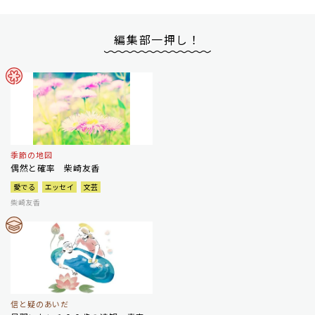
編集部一押し！
季節の地図
偶然と確率 柴崎友香
愛でる
エッセイ
文芸
柴崎友香
信と疑のあいだ