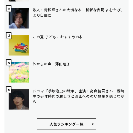
歌人・青松輝さんの大切な本 斬新な表現 よむたび、
より自由に
この夏 子どもにおすすめの本
外からの声 澤田瞳子
ドラマ「手塚治虫の戦争」主演・高良健吾さん 戦時
中の少年時代の厳しさと漫画への強い熱量を感じなが
ら
人気ランキング⼀覧