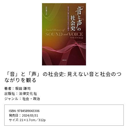
「音」と「声」の社会史: 見えない音と社会のつ
ながりを観る
著者：坂田 謙司
出版社：法律文化社
ジャンル：社会・政治
ISBN: 9784589043306
発売⽇： 2024/03/31
サイズ: 21×1.7cm／312p