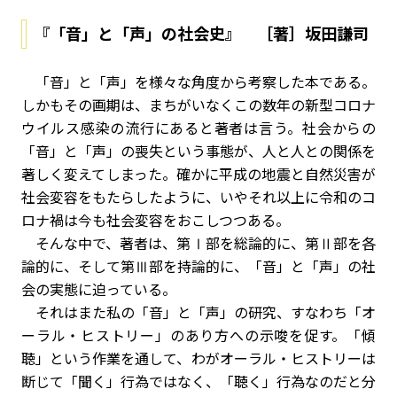
『「音」と「声」の社会史』 ［著］坂田謙司
「音」と「声」を様々な角度から考察した本である。
しかもその画期は、まちがいなくこの数年の新型コロナ
ウイルス感染の流行にあると著者は言う。社会からの
「音」と「声」の喪失という事態が、人と人との関係を
著しく変えてしまった。確かに平成の地震と自然災害が
社会変容をもたらしたように、いやそれ以上に令和のコ
ロナ禍は今も社会変容をおこしつつある。
そんな中で、著者は、第Ⅰ部を総論的に、第Ⅱ部を各
論的に、そして第Ⅲ部を持論的に、「音」と「声」の社
会の実態に迫っている。
それはまた私の「音」と「声」の研究、すなわち「オ
ーラル・ヒストリー」のあり方への示唆を促す。「傾
聴」という作業を通して、わがオーラル・ヒストリーは
断じて「聞く」行為ではなく、「聴く」行為なのだと分