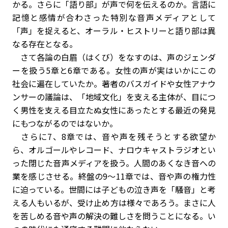
かる。さらに「語り部」が声で何を伝えるのか。言語に
記憶と感情が合わさった特別な音声メディアとして
「声」を捉えると、オーラル・ヒストリーと語り部は異
なる存在となる。
さて各論の白眉（はくび）をなすのは、声のジェンダ
ーを扱う5章と6章である。女性の声が実はいかにこの
社会に遍在していたか。著者のバスガイドや女性アナウ
ンサーの議論は、「地域文化」を支える主体が、目につ
く男性を支える目立たぬ女性にあったとする最近の発見
にもつながるのではないか。
さらに7、8章では、音や声を残そうとする欲望か
ら、オルゴールやレコード、ナロウキャストラジオとい
った閉じた音声メディアを扱う。人間のあくなき音への
業を感じさせる。終盤の9～11章では、音や声の権力性
に迫っている。世間には子どもの泣き声を「騒音」と考
える人もいるが、受け止め方は様々であろう。まさに人
を苦しめる音や声の解決の難しさを問うことになる。い