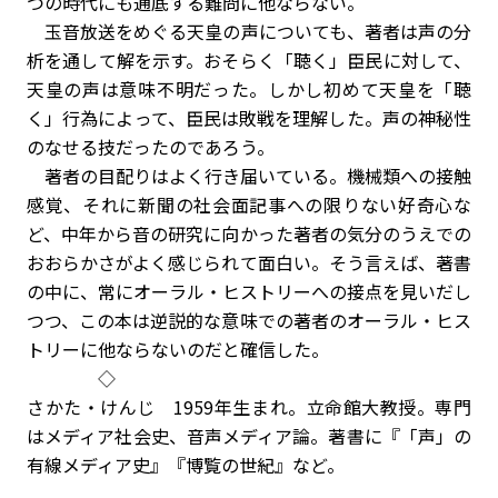
つの時代にも通底する難問に他ならない。
玉音放送をめぐる天皇の声についても、著者は声の分
析を通して解を示す。おそらく「聴く」臣民に対して、
天皇の声は意味不明だった。しかし初めて天皇を「聴
く」行為によって、臣民は敗戦を理解した。声の神秘性
のなせる技だったのであろう。
著者の目配りはよく行き届いている。機械類への接触
感覚、それに新聞の社会面記事への限りない好奇心な
ど、中年から音の研究に向かった著者の気分のうえでの
おおらかさがよく感じられて面白い。そう言えば、著書
の中に、常にオーラル・ヒストリーへの接点を見いだし
つつ、この本は逆説的な意味での著者のオーラル・ヒス
トリーに他ならないのだと確信した。
◇
さかた・けんじ 1959年生まれ。立命館大教授。専門
はメディア社会史、音声メディア論。著書に『「声」の
有線メディア史』『博覧の世紀』など。