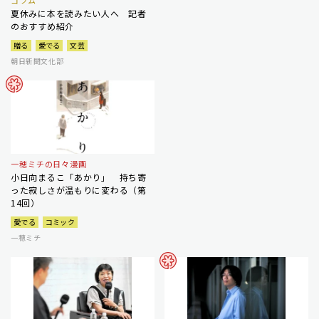
コラム
夏休みに本を読みたい人へ 記者
のおすすめ紹介
贈る
愛でる
文芸
朝日新聞文化部
一穂ミチの日々漫画
小日向まるこ「あかり」 持ち寄
った寂しさが温もりに変わる（第
14回）
愛でる
コミック
一穂ミチ