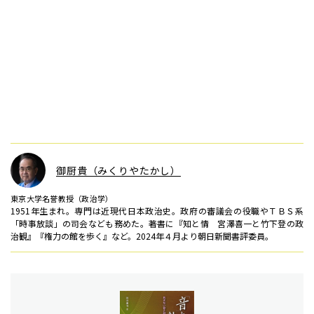
御厨貴（みくりやたかし）
東京大学名誉教授（政治学）
1951年生まれ。専門は近現代日本政治史。政府の審議会の役職やＴＢＳ系
「時事放談」の司会なども務めた。著書に『知と情 宮澤喜一と竹下登の政
治観』『権力の館を歩く』など。2024年４月より朝日新聞書評委員。