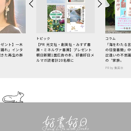
トピック
コラム
レゼント】一木
【PR 光文社・創英社・みすず書
「海をわたる
で踊れ」インタ
房・ミネルヴァ書房】プレゼント
の往復書簡」
起きた再生の群
朝日新聞1面広告の本、好書好日メ
出逢いの不思
ルマガ読者計20名様に
の〝家族〟
PR by 集英社