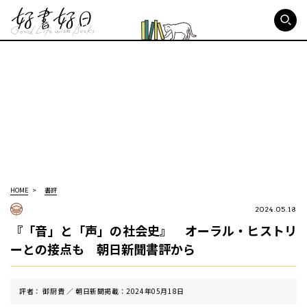
好書好日
HOME
書評
2024.05.18
『「音」と「声」の社会史』 オーラル・ヒストリ
ーとの接点も 朝日新聞書評から
評者： 御厨貴 ／ 朝⽇新聞掲載：2024年05月18日