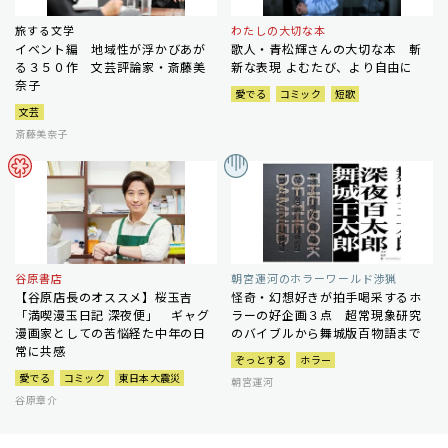
旅する文学
わたしの大切な本
イベント編 地域性が浮かびあが
歌人・青松輝さんの大切な本 斬
る３５０作 文芸評論家・斎藤美
新な表現 よむたび、より自由に
奈子
愛でる
コミック
短歌
文芸
斎藤美奈子
谷原書店
朝宮運河のホラーワールド渉猟
【谷原店長のオススメ】桜玉吉
怪奇・幻想好きが拍手喝采するホ
「満喫漫玉日記 深夜便」 ギャグ
ラーの好企画３点 超常現象研究
漫画家としての苦悩経た中年の日
のバイブルから舞城版百物語まで
常に共感
ぞっとする
ホラー
愛でる
コミック
東日本大震災
朝宮運河
谷原章介