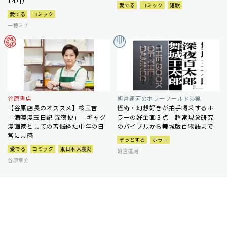
14回）
愛でる
コミック
短歌
愛でる
コミック
一穂ミチ
谷原書店
朝宮運河のホラーワールド渉猟
【谷原店長のオススメ】桜玉吉
怪奇・幻想好きが拍手喝采するホ
「満喫漫玉日記 深夜便」 ギャグ
ラーの好企画３点 超常現象研究
漫画家としての苦悩経た中年の日
のバイブルから舞城版百物語まで
常に共感
ぞっとする
ホラー
愛でる
コミック
東日本大震災
朝宮運河
谷原章介