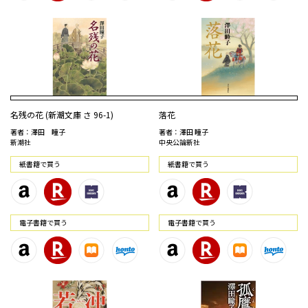
名残の花 (新潮文庫 さ 96-1)
落花
著者：澤田 瞳子
著者：澤田 瞳子
新潮社
中央公論新社
紙書籍で買う
紙書籍で買う
電⼦書籍で買う
電⼦書籍で買う