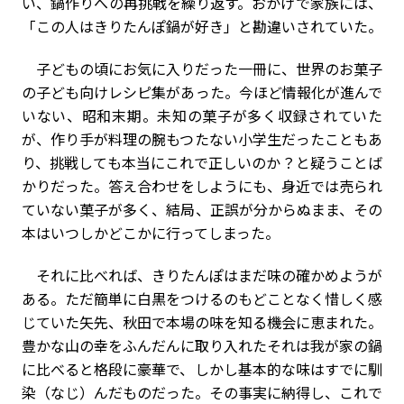
い、鍋作りへの再挑戦を繰り返す。おかげで家族には、
「この人はきりたんぽ鍋が好き」と勘違いされていた。
子どもの頃にお気に入りだった一冊に、世界のお菓子
の子ども向けレシピ集があった。今ほど情報化が進んで
いない、昭和末期。未知の菓子が多く収録されていた
が、作り手が料理の腕もつたない小学生だったこともあ
り、挑戦しても本当にこれで正しいのか？と疑うことば
かりだった。答え合わせをしようにも、身近では売られ
ていない菓子が多く、結局、正誤が分からぬまま、その
本はいつしかどこかに行ってしまった。
それに比べれば、きりたんぽはまだ味の確かめようが
ある。ただ簡単に白黒をつけるのもどことなく惜しく感
じていた矢先、秋田で本場の味を知る機会に恵まれた。
豊かな山の幸をふんだんに取り入れたそれは我が家の鍋
に比べると格段に豪華で、しかし基本的な味はすでに馴
染（なじ）んだものだった。その事実に納得し、これで