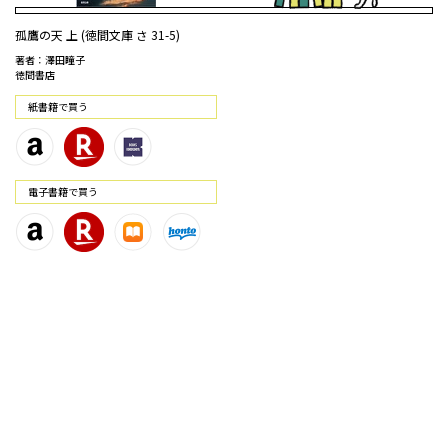
孤鷹の天 上 (徳間文庫 さ 31-5)
著者：澤田瞳子
徳間書店
紙書籍で買う
電⼦書籍で買う