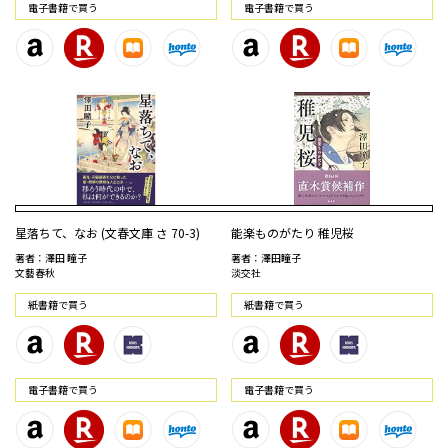
電⼦書籍で買う
電⼦書籍で買う
星落ちて、なお (文春文庫 さ 70-3)
能楽ものがたり 稚児桜
著者：澤田 瞳子
著者：澤田瞳子
文藝春秋
淡交社
紙書籍で買う
紙書籍で買う
電⼦書籍で買う
電⼦書籍で買う