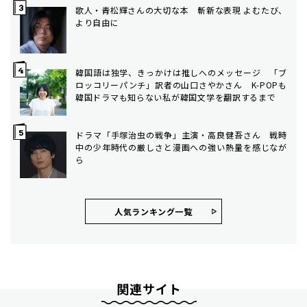
歌人・青松輝さんの大切な本 斬新な表現 よむたび、
より自由に
韓国語は独学、きっかけは推しへのメッセージ 「ブ
ロッコリーパンチ」訳者の山口さやかさん K-POPも
韓国ドラマも知らない私が韓国文学を翻訳するまで
ドラマ「手塚治虫の戦争」主演・高良健吾さん 戦時
中の少年時代の厳しさと漫画への強い熱量を感じなが
ら
人気ランキング⼀覧
関連サイト