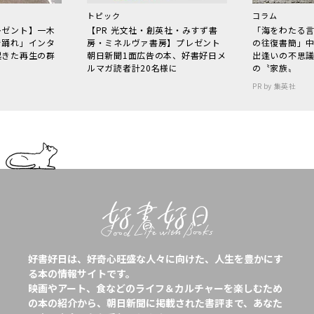
トピック
コラム
レゼント】一木
【PR 光文社・創英社・みすず書
「海をわたる
で踊れ」インタ
房・ミネルヴァ書房】プレゼント
の往復書簡」
起きた再生の群
朝日新聞1面広告の本、好書好日メ
出逢いの不思
ルマガ読者計20名様に
の〝家族〟
PR by 集英社
好書好日は、好奇心旺盛な人々に向けた、人生を豊かにす
る本の情報サイトです。
映画やアート、食などのライフ＆カルチャーを楽しむため
の本の紹介から、朝日新聞に掲載された書評まで、あなた