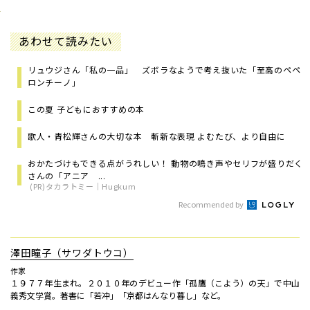
あわせて読みたい
リュウジさん「私の一品」 ズボラなようで考え抜いた「至高のペペ
ロンチーノ」
この夏 子どもにおすすめの本
歌人・青松輝さんの大切な本 斬新な表現 よむたび、より自由に
おかたづけもできる点がうれしい！ 動物の鳴き声やセリフが盛りだく
さんの「アニア ...
(PR)タカラトミー｜Hugkum
Recommended by
澤田瞳子（サワダトウコ）
作家
１９７７年生まれ。２０１０年のデビュー作「孤鷹（こよう）の天」で中山
義秀文学賞。著書に「若冲」「京都はんなり暮し」など。