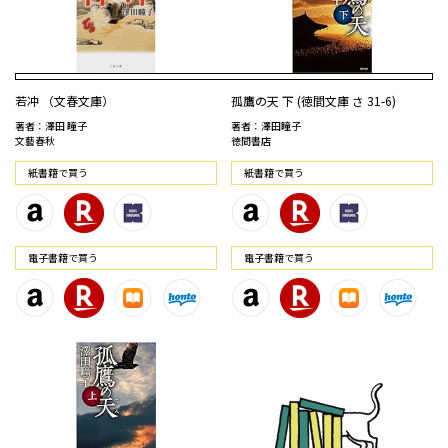
若冲 （文春文庫）
孤鷹の天 下 (徳間文庫 さ 31-6)
著者：澤田 瞳子
著者：澤田瞳子
文藝春秋
徳間書店
紙書籍で買う
紙書籍で買う
電⼦書籍で買う
電⼦書籍で買う