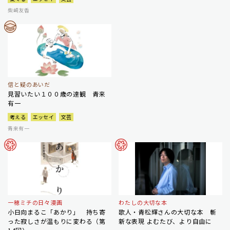
柴崎友香
信と疑のあいだ
見習いたい１００歳の達観 青来
有一
考える
エッセイ
文芸
青来有一
一穂ミチの日々漫画
わたしの大切な本
小日向まるこ「あかり」 持ち寄
歌人・青松輝さんの大切な本 斬
った寂しさが温もりに変わる（第
新な表現 よむたび、より自由に