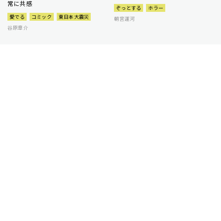
常に共感
ぞっとする
ホラー
愛でる
コミック
東日本大震災
朝宮運河
谷原章介