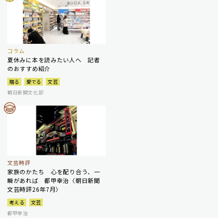
コラム
夏休みに本を読みたい人へ 記者
のおすすめ紹介
贈る
愛でる
文芸
朝日新聞文化部
文芸時評
家族のかたち 心を配り合う、一
瞬があれば 都甲幸治〈朝日新聞
文芸時評26年7月〉
考える
文芸
都甲幸治