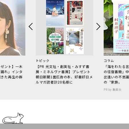
トピック
コラム
レゼント】一木
【PR 光文社・創英社・みすず書
「海をわたる
で踊れ」インタ
房・ミネルヴァ書房】プレゼント
の往復書簡」
起きた再生の群
朝日新聞1面広告の本、好書好日メ
出逢いの不思
ルマガ読者計20名様に
の〝家族〟
PR by 集英社