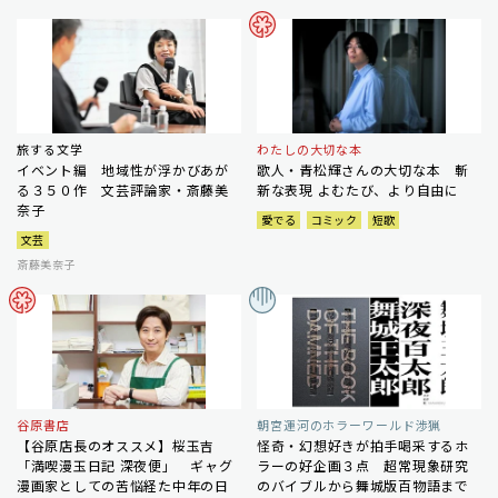
旅する文学
わたしの大切な本
イベント編 地域性が浮かびあが
歌人・青松輝さんの大切な本 斬
る３５０作 文芸評論家・斎藤美
新な表現 よむたび、より自由に
奈子
愛でる
コミック
短歌
文芸
斎藤美奈子
谷原書店
朝宮運河のホラーワールド渉猟
【谷原店長のオススメ】桜玉吉
怪奇・幻想好きが拍手喝采するホ
「満喫漫玉日記 深夜便」 ギャグ
ラーの好企画３点 超常現象研究
漫画家としての苦悩経た中年の日
のバイブルから舞城版百物語まで