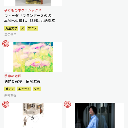
子どもの本クラシックス
ウィーダ「フランダースの犬」
本物への憧れ、悲劇にも納得感
児童文学
犬
アニメ
三辺律子
季節の地図
偶然と確率 柴崎友香
愛でる
エッセイ
文芸
柴崎友香