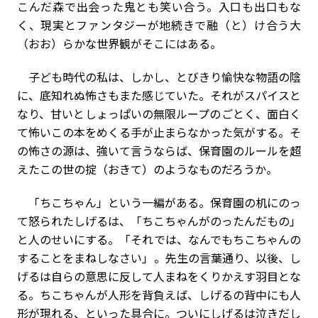
こんだ森で出会った鬼とも笑い合う。入口も出口もな
く、現実とファンタジーが地続きで融（と）け合う大
（おお）らかな世界観がそこにはある。
子ども時代の私は、しかし、とびきり愉快な物語の陰
に、底知れぬ怖さもまた感じていた。それがスパイスと
なり、甘いとしょっぱいの無限ループのごとく、面白く
て怖いこの本をめくる手が止まらなかった気がする。そ
の怖さの源は、強いて言うならば、保育園のルールを超
えたこの世の掟（おきて）のようなものだろうか。
「ちこちゃん」という一編がある。保育園の机にのっ
て怒られたしげるは、「ちこちゃんがのったんだもの」
と人のせいにする。「それでは、なんでもちこちゃんの
することをまねしなさい」。先生の言葉通り、以後、し
げるは自らの意思に反して人まねをくりかえす羽目とな
る。ちこちゃんが人形を背負えば、しげるの背中にも人
形が現れる、といった具合に。ついにしげるは泣きだし