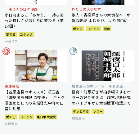
一穂ミチの日々漫画
わたしの大切な本
小日向まるこ「あかり」 持ち寄
歌人・青松輝さんの大切な本 斬
った寂しさが温もりに変わる（第
新な表現 よむたび、より自由に
14回）
愛でる
コミック
短歌
愛でる
コミック
一穂ミチ
谷原書店
朝宮運河のホラーワールド渉猟
【谷原店長のオススメ】桜玉吉
怪奇・幻想好きが拍手喝采するホ
「満喫漫玉日記 深夜便」 ギャグ
ラーの好企画３点 超常現象研究
漫画家としての苦悩経た中年の日
のバイブルから舞城版百物語まで
常に共感
ぞっとする
ホラー
愛でる
コミック
東日本大震災
朝宮運河
谷原章介