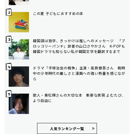
この夏 子どもにおすすめの本
韓国語は独学、きっかけは推しへのメッセージ 「ブ
ロッコリーパンチ」訳者の山口さやかさん K-POPも
韓国ドラマも知らない私が韓国文学を翻訳するまで
ドラマ「手塚治虫の戦争」主演・高良健吾さん 戦時
中の少年時代の厳しさと漫画への強い熱量を感じなが
ら
歌人・青松輝さんの大切な本 斬新な表現 よむたび、
より自由に
人気ランキング⼀覧