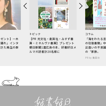
トピック
コラム
レゼント】一木
【PR 光文社・創英社・みすず書
「海をわたる
で踊れ」インタ
房・ミネルヴァ書房】プレゼント
の往復書簡」
起きた再生の群
朝日新聞1面広告の本、好書好日メ
出逢いの不思
ルマガ読者計20名様に
の〝家族〟
PR by 集英社