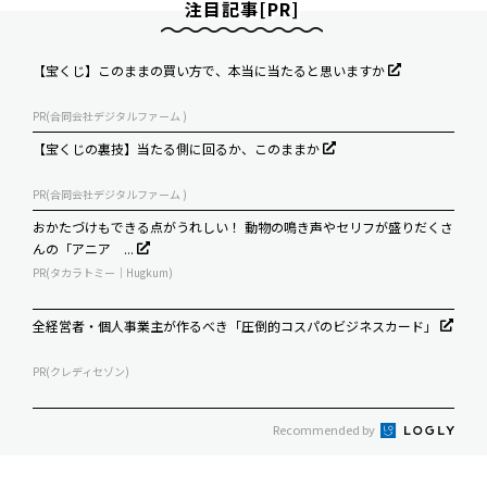
注目記事[PR]
【宝くじ】このままの買い方で、本当に当たると思いますか
PR(合同会社デジタルファーム )
【宝くじの裏技】当たる側に回るか、このままか
PR(合同会社デジタルファーム )
おかたづけもできる点がうれしい！ 動物の鳴き声やセリフが盛りだくさ
んの「アニア ...
PR(タカラトミー｜Hugkum)
全経営者・個人事業主が作るべき「圧倒的コスパのビジネスカード」
PR(クレディセゾン)
Recommended by