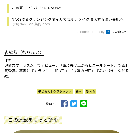
この夏 子どもにおすすめの本
NARSの新クレンジングオイルで毎朝、メイク映えする潤い美肌へ
(PR)NARS on 美的.com
Recommended by
森絵都（もりえと）
作家
児童文学『リズム』でデビュー。『風に舞い上がるビニールシート』で直木
賞受賞。著書に『カラフル』『DIVE!!』『永遠の出口』『みかづき』など多
数。
子どもの本クラシックス
絵本
愛でる
Share
この連載をもっと読む