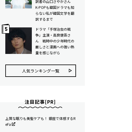
訳者の山口さやかさん
K-POPも韓国ドラマも知
らない私が韓国文学を翻
訳するまで
ドラマ「手塚治虫の戦
争」主演・高良健吾さ
ん 戦時中の少年時代の
厳しさと漫画への強い熱
量を感じながら
人気ランキング⼀覧
注目記事[PR]
上質な眠りも美髪ケアも！ 銀座で体感するR
eFa