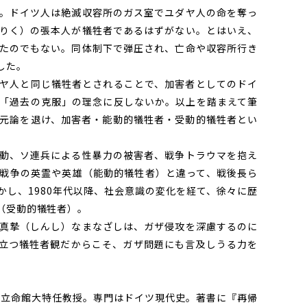
。ドイツ人は絶滅収容所のガス室でユダヤ人の命を奪っ
りく）の張本人が犠牲者であるはずがない。とはいえ、
たのでもない。同体制下で弾圧され、亡命や収容所行き
した。
ヤ人と同じ犠牲者とされることで、加害者としてのドイ
「過去の克服」の理念に反しないか。以上を踏まえて筆
元論を退け、加害者・能動的犠牲者・受動的犠牲者とい
動、ソ連兵による性暴力の被害者、戦争トラウマを抱え
戦争の英霊や英雄（能動的犠牲者）と違って、戦後長ら
かし、1980年代以降、社会意識の変化を経て、徐々に歴
（受動的犠牲者）。
真摯（しんし）なまなざしは、ガザ侵攻を深慮するのに
立つ犠牲者観だからこそ、ガザ問題にも言及しうる力を
れ。立命館大特任教授。専門はドイツ現代史。著書に『再帰