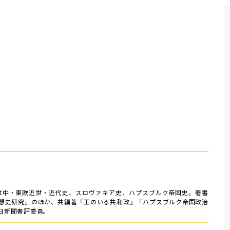
門は中・東欧近世・近代史、スロヴァキア史、ハプスブルク帝国史。著書
想史研究』のほか、共編著『王のいる共和政』『ハプスブルク帝国政治
朝日新聞書評委員。