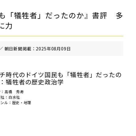
も「犠牲者」だったのか』書評 多
に力
／ 朝⽇新聞掲載：2025年08月09日
チ時代のドイツ国民も「犠牲者」だったの
：犠牲者の歴史政治学
者：高橋 秀寿
版社：白水社
ャンル：歴史・地理