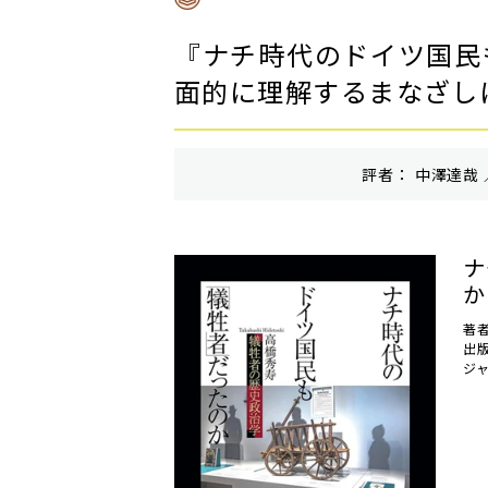
『ナチ時代のドイツ国民
面的に理解するまなざし
評者： 中澤達哉 
ナ
か
著
出
ジ