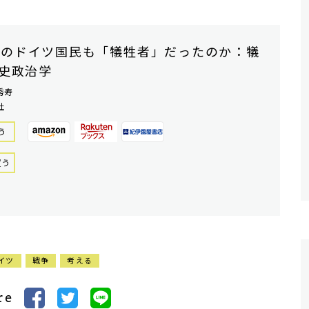
代のドイツ国民も「犠牲者」だったのか：犠
史政治学
秀寿
社
う
買う
イツ
戦争
考える
re