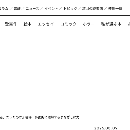
コラム
書評
ニュース
イベント
トピック
次回の読書⾯
連載一覧
好書好日
受賞作
絵本
エッセイ
コミック
ホラー
私が選ぶ本
？
えほん新定番
今めぐりたい児童文学の世界
図鑑の中の小宇宙
者」だったのか』書評 多面的に理解するまなざしに力
2025.08.09