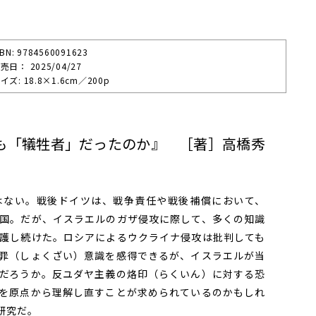
SBN: 9784560091623
売⽇： 2025/04/27
イズ: 18.8×1.6cm／200p
も「犠牲者」だったのか』 ［著］高橋秀
ない。戦後ドイツは、戦争責任や戦後補償において、
国。だが、イスラエルのガザ侵攻に際して、多くの知識
護し続けた。ロシアによるウクライナ侵攻は批判しても
罪（しょくざい）意識を感得できるが、イスラエルが当
だろうか。反ユダヤ主義の烙印（らくいん）に対する恐
を原点から理解し直すことが求められているのかもしれ
研究だ。