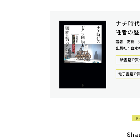
ナチ時
牲者の歴
著者：高橋 
出版社：白水
紙書籍で買
電⼦書籍で
ド
Sha