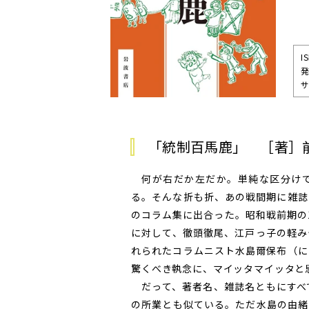
I
発
サ
「統制百馬鹿」 ［著］
何が右だか左だか。単純な区分けで
る。そんな折も折、あの戦間期に雑誌
のコラム集に出合った。昭和戦前期の
に対して、徹頭徹尾、江戸っ子の軽み
れられたコラムニスト水島爾保布（に
驚くべき執念に、マイッタマイッタと
だって、著者名、雑誌名ともにすべ
の所業とも似ている。ただ水島の由緒