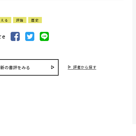
考える
評論
歴史
re
評者から探す
最新の書評をみる