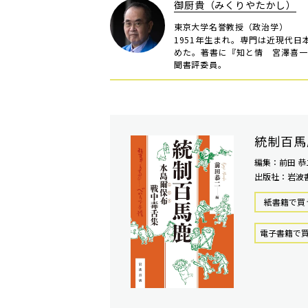
御厨貴（みくりやたかし）
東京大学名誉教授（政治学）
1951年生まれ。専門は近現代
めた。著書に『知と情 宮澤喜一
聞書評委員。
統制百馬
編集：前田 恭
出版社：岩波
紙書籍で買
電⼦書籍で