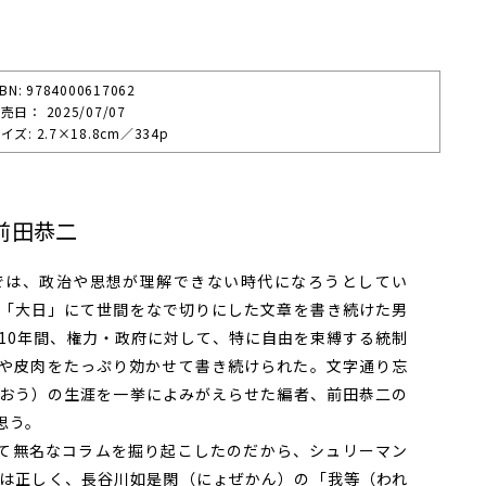
SBN: 9784000617062
売⽇： 2025/07/07
イズ: 2.7×18.8cm／334p
前田恭二
は、政治や思想が理解できない時代になろうとしてい
「大日」にて世間をなで切りにした文章を書き続けた男
10年間、権力・政府に対して、特に自由を束縛する統制
や皮肉をたっぷり効かせて書き続けられた。文字通り忘
おう）の生涯を一挙によみがえらせた編者、前田恭二の
思う。
て無名なコラムを掘り起こしたのだから、シュリーマン
は正しく、長谷川如是閑（にょぜかん）の「我等（われ