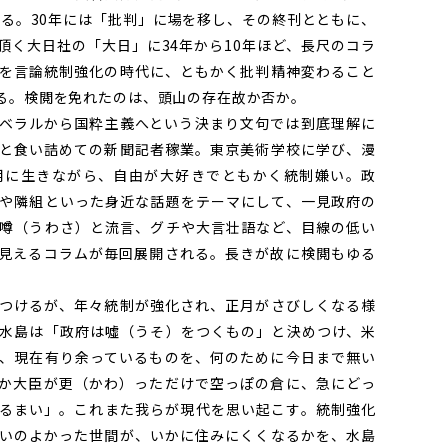
める。30年には「批判」に場を移し、その終刊とともに、
頂く大日社の「大日」に34年から10年ほど、長尺のコラ
を言論統制強化の時代に、ともかく批判精神変わること
る。検閲を免れたのは、頭山の存在故か否か。
ベラルから国粋主義へという決まり文句では到底理解に
と食い詰めての新聞記者稼業。東京美術学校に学び、漫
用に生きながら、自由が大好きでともかく統制嫌い。政
や隣組といった身近な話題をテーマにして、一見政府の
噂（うわさ）と流言、グチや大言壮語など、目線の低い
見えるコラムが毎回展開される。長きが故に検閲もゆる
つけるが、年々統制が強化され、正月がさびしくなる様
水島は「政府は噓（うそ）をつくもの」と決めつけ、米
、現在有り余っているものを、何のために今日まで無い
か大臣が更（かわ）っただけで空っぽの倉に、急にどっ
るまい」。これまた我らが現代を思い起こす。統制強化
いのよかった世間が、いかに住みにくくなるかを、水島