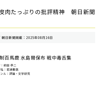
皮肉たっぷりの批評精神 朝日新聞
 朝⽇新聞掲載：2025年08月16日
制百馬鹿 水島爾保布 戦中毒舌集
者：前田 恭二
版社：岩波書店
ャンル：評論・文学研究