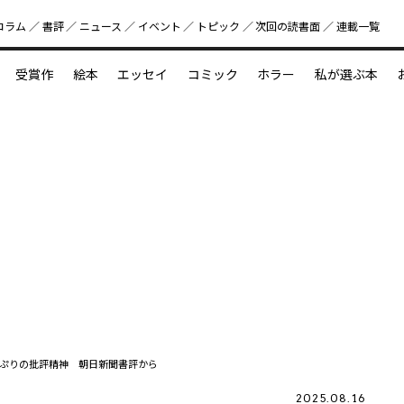
コラム
書評
ニュース
イベント
トピック
次回の読書⾯
連載一覧
好書好日
受賞作
絵本
エッセイ
コミック
ホラー
私が選ぶ本
？
えほん新定番
今めぐりたい児童文学の世界
図鑑の中の小宇宙
ぷりの批評精神 朝日新聞書評から
2025.08.16