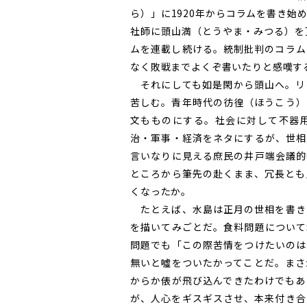
ら）」に1920年からコラムを書き始
社師に頭山満（とうやま・みつる）を
ムを連載し続ける。統制批判のコラム
なく敗戦までよくぞ書いたりと感嘆す
それにしても如是閑から頭山へ。リ
苦しむ。青年時代の彷徨（ほうこう）
文もものにする。社会に対して不器
治・軍事・経済をネタにするが、世相
言いなりに見える庶民の井戸端会議的
ところから筆先の赴くまま、冗長とも
くなったか。
たとえば、水島は正月の世相を書き
を描いてみごとだ。食料問題について
問題でも「この際苦情をつけたいのは
無いと噓をついたかってことだ。まさ
からか俵が飛び込んできたわけでもあ
が、人心をギスギスさせ、本来付き合