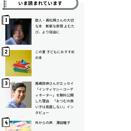
いま読まれています
歌人・青松輝さんの大切
な本 斬新な表現 よむた
び、より自由に
この夏 子どもにおすすめ
の本
髙嶋政伸さんがエッセイ
「インティマシーコーデ
ィネーター」を無料公開
した理由 「おつむの良
い子は長居しない」イン
タビュー
外からの声 澤田瞳子