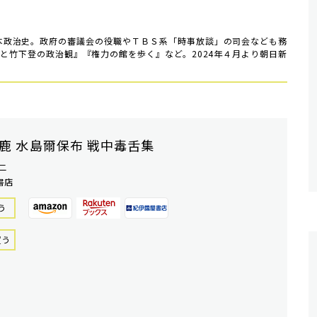
日本政治史。政府の審議会の役職やＴＢＳ系「時事放談」の司会なども務
と竹下登の政治観』『権力の館を歩く』など。2024年４月より朝日新
鹿 水島爾保布 戦中毒舌集
二
書店
う
買う