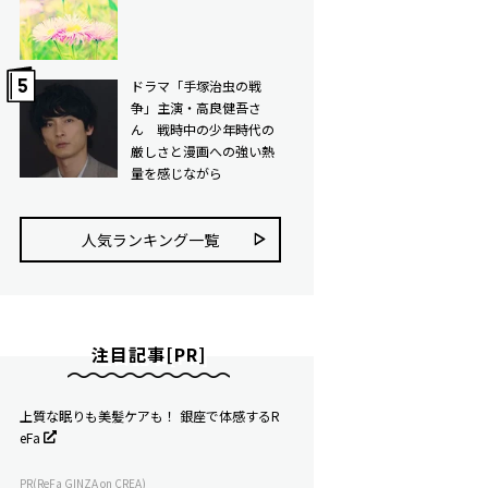
ドラマ「手塚治虫の戦
争」主演・高良健吾さ
ん 戦時中の少年時代の
厳しさと漫画への強い熱
量を感じながら
人気ランキング⼀覧
注目記事[PR]
上質な眠りも美髪ケアも！ 銀座で体感するR
eFa
PR(ReFa GINZA on CREA)