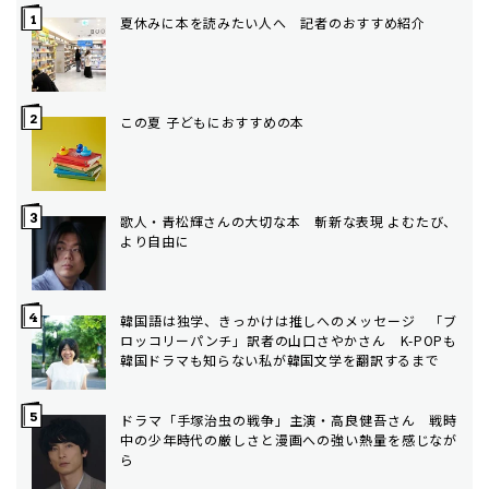
夏休みに本を読みたい人へ 記者のおすすめ紹介
この夏 子どもにおすすめの本
歌人・青松輝さんの大切な本 斬新な表現 よむたび、
より自由に
韓国語は独学、きっかけは推しへのメッセージ 「ブ
ロッコリーパンチ」訳者の山口さやかさん K-POPも
韓国ドラマも知らない私が韓国文学を翻訳するまで
ドラマ「手塚治虫の戦争」主演・高良健吾さん 戦時
中の少年時代の厳しさと漫画への強い熱量を感じなが
ら