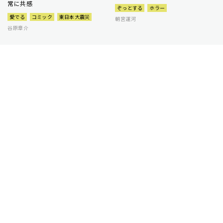
常に共感
ぞっとする
ホラー
愛でる
コミック
東日本大震災
朝宮運河
谷原章介