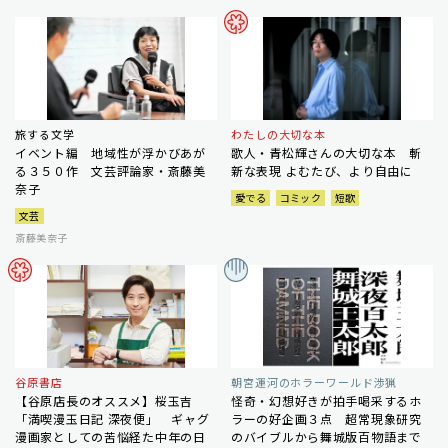
旅する文学
わたしの大切な本
イベント編 地域性が浮かびあが
歌人・青松輝さんの大切な本 斬
る３５０作 文芸評論家・斎藤美
新な表現 よむたび、より自由に
奈子
愛でる
コミック
短歌
文芸
斎藤美奈子
谷原書店
朝宮運河のホラーワールド渉猟
【谷原店長のオススメ】桜玉吉
怪奇・幻想好きが拍手喝采するホ
「満喫漫玉日記 深夜便」 ギャグ
ラーの好企画３点 超常現象研究
漫画家としての苦悩経た中年の日
のバイブルから舞城版百物語まで