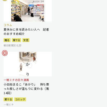
コラム
夏休みに本を読みたい人へ 記者
のおすすめ紹介
贈る
愛でる
文芸
朝日新聞文化部
一穂ミチの日々漫画
小日向まるこ「あかり」 持ち寄
った寂しさが温もりに変わる（第
14回）
愛でる
コミック
一穂ミチ