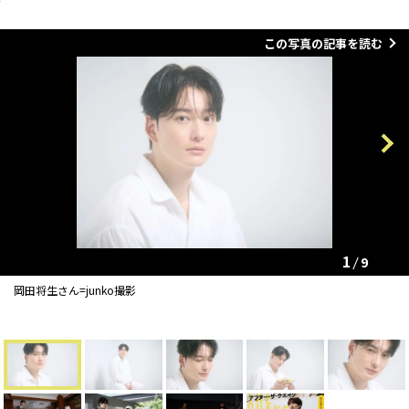
この写真の記事を読む
Previous
Next
1
9
岡田将生さん=junko撮影