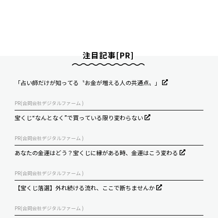
注目記事[PR]
「占い師だけが知ってる〝お金が増える人の共通点〟」
PR(合同会社デジタルファーム )
宝くじ“なんとなく”で買っている限り変わらない
PR(合同会社デジタルファーム )
あなたの金運はどう？宝くじに縁がある時、金運はこう変わる
PR(合同会社デジタルファーム )
【宝くじ落選】外れ続ける流れ、ここで断ちませんか
PR(合同会社デジタルファーム )