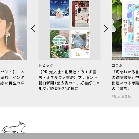
トピック
コラム
レゼント】一木
【PR 光文社・創英社・みすず書
「海をわたる
で踊れ」インタ
房・ミネルヴァ書房】プレゼント
の往復書簡」
起きた再生の群
朝日新聞1面広告の本、好書好日メ
出逢いの不思
ルマガ読者計20名様に
の〝家族〟
PR by 集英社