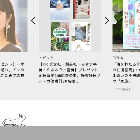
トピック
コラム
レゼント】一木
【PR 光文社・創英社・みすず書
「海をわたる
で踊れ」インタ
房・ミネルヴァ書房】プレゼント
の往復書簡」
起きた再生の群
朝日新聞1面広告の本、好書好日メ
出逢いの不思
ルマガ読者計20名様に
の〝家族〟
PR by 集英社