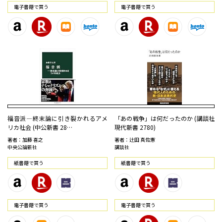
電⼦書籍で買う
電⼦書籍で買う
福音派―終末論に引き裂かれるアメ
「あの戦争」は何だったのか (講談社
リカ社会 (中公新書 28…
現代新書 2780)
著者：加藤 喜之
著者：辻田 真佐憲
中央公論新社
講談社
紙書籍で買う
紙書籍で買う
電⼦書籍で買う
電⼦書籍で買う