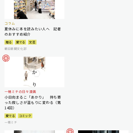
コラム
夏休みに本を読みたい人へ 記者
のおすすめ紹介
贈る
愛でる
文芸
朝日新聞文化部
一穂ミチの日々漫画
小日向まるこ「あかり」 持ち寄
った寂しさが温もりに変わる（第
14回）
愛でる
コミック
一穂ミチ