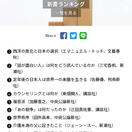
新書ランキング
一覧を見る
Share
西洋の敗北と日本の選択（エマニュエル・トッド、文藝春
秋）
「話が面白い人」は何をどう読んでいるのか（三宅香帆、新
潮社）
定年後の日本人は世界一の楽園を生きる（佐藤優、飛鳥新
社）
カウンセリングとは何か（東畑開人、講談社）
福音派（加藤喜之、中央公論新社）
「あの戦争」は何だったのか（辻田真佐憲、講談社）
世界秩序（田所昌幸、中央公論新社）
介護未満の父に起きたこと（ジェーン・スー、新潮社）