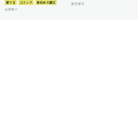
愛でる
コミック
東日本大震災
朝宮運河
谷原章介