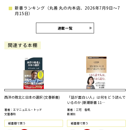
新書ランキング（丸善 丸の内本店、2026年7月9日～7
月15日）
連載一覧
関連する本棚
西洋の敗北と日本の選択 (文春新書)
「話が面白い人」は何をどう読んで
いるのか (新潮新書 11…
著者：エマニュエル・トッド
著者：三宅 香帆
文藝春秋
新潮社
紙書籍で買う
紙書籍で買う