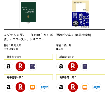
ユダヤ人の歴史-古代の興亡から離
過疎ビジネス (集英社新書)
散、ホロコースト、シオニズ…
著者：鶴見 太郎
著者：横山 勲
中央公論新社
集英社
紙書籍で買う
紙書籍で買う
電⼦書籍で買う
電⼦書籍で買う