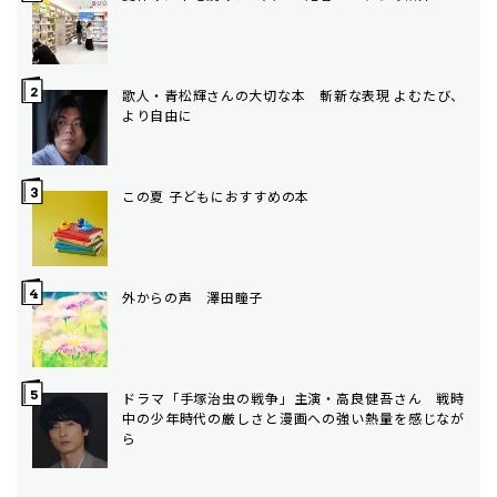
歌人・青松輝さんの大切な本 斬新な表現 よむたび、
より自由に
この夏 子どもにおすすめの本
外からの声 澤田瞳子
ドラマ「手塚治虫の戦争」主演・高良健吾さん 戦時
中の少年時代の厳しさと漫画への強い熱量を感じなが
ら