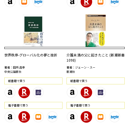
世界秩序-グローバル化の夢と挫折
介護未満の父に起きたこと (新潮新書
1098)
著者：田所 昌幸
著者：ジェーン・スー
中央公論新社
新潮社
紙書籍で買う
紙書籍で買う
電⼦書籍で買う
電⼦書籍で買う