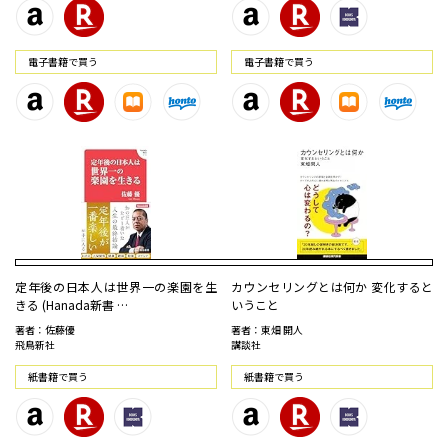
電⼦書籍で買う
電⼦書籍で買う
定年後の日本人は世界一の楽園を生
カウンセリングとは何か 変化すると
きる (Hanada新書 …
いうこと
著者：佐藤優
著者：東畑 開人
飛鳥新社
講談社
紙書籍で買う
紙書籍で買う