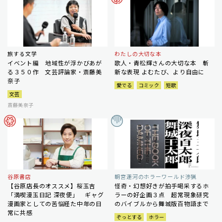
旅する文学
わたしの大切な本
イベント編 地域性が浮かびあが
歌人・青松輝さんの大切な本 斬
る３５０作 文芸評論家・斎藤美
新な表現 よむたび、より自由に
奈子
愛でる
コミック
短歌
文芸
斎藤美奈子
谷原書店
朝宮運河のホラーワールド渉猟
【谷原店長のオススメ】桜玉吉
怪奇・幻想好きが拍手喝采するホ
「満喫漫玉日記 深夜便」 ギャグ
ラーの好企画３点 超常現象研究
漫画家としての苦悩経た中年の日
のバイブルから舞城版百物語まで
常に共感
ぞっとする
ホラー