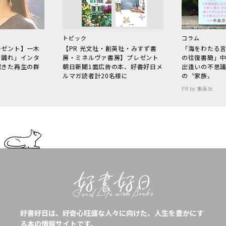
トピック
コラム
レゼント】一木
【PR 光文社・創英社・みすず書
「海をわたる
で踊れ」インタ
房・ミネルヴァ書房】プレゼント
の往復書簡」
起きた再生の群
朝日新聞1面広告の本、好書好日メ
出逢いの不思
ルマガ読者計20名様に
の〝家族〟
PR by 集英社
好書好日は、好奇心旺盛な人々に向けた、人生を豊かにす
る本の情報サイトです。