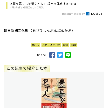
上質な眠りも美髪ケアも！ 銀座で体感するReFa
(PR)ReFa GINZA on CREA
Recommended by
朝日新聞文化部（あさひしんぶんぶんかぶ）
味わう
歴史・時代小説
戦国
料理
Share
この記事で紹介した本