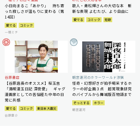
小日向まるこ「あかり」 持ち寄
歌人・青松輝さんの大切な本 斬
った寂しさが温もりに変わる（第
新な表現 よむたび、より自由に
14回）
愛でる
コミック
短歌
愛でる
コミック
一穂ミチ
谷原書店
朝宮運河のホラーワールド渉猟
【谷原店長のオススメ】桜玉吉
怪奇・幻想好きが拍手喝采するホ
「満喫漫玉日記 深夜便」 ギャグ
ラーの好企画３点 超常現象研究
漫画家としての苦悩経た中年の日
のバイブルから舞城版百物語まで
常に共感
ぞっとする
ホラー
愛でる
コミック
東日本大震災
朝宮運河
谷原章介