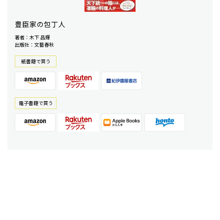
豊臣家の包丁人
著者：木下 昌輝
出版社：文藝春秋
紙書籍で買う
電⼦書籍で買う