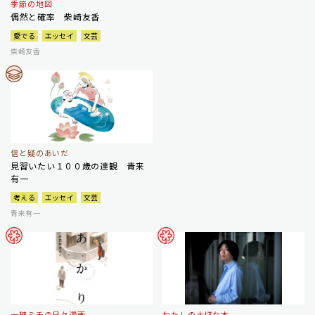
季節の地図
偶然と確率 柴崎友香
愛でる
エッセイ
文芸
柴崎友香
信と疑のあいだ
見習いたい１００歳の達観 青来
有一
考える
エッセイ
文芸
青来有一
一穂ミチの日々漫画
わたしの大切な本