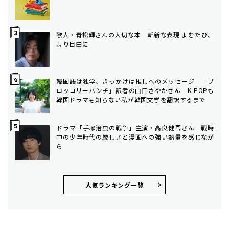
歌人・青松輝さんの大切な本 斬新な表現 よむたび、
より自由に
韓国語は独学、きっかけは推しへのメッセージ 「ブ
ロッコリーパンチ」訳者の山口さやかさん K-POPも
韓国ドラマも知らない私が韓国文学を翻訳するまで
ドラマ「手塚治虫の戦争」主演・高良健吾さん 戦時
中の少年時代の厳しさと漫画への強い熱量を感じなが
ら
人気ランキング⼀覧