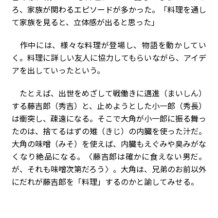
ろ、家族が関わるエピソードが多かった。「料理を通し
て家族を見ると、立体感が出ると思った」
作中には、様々な料理が登場し、物語を動かしてい
く。料理に詳しい友人に協力してもらいながら、アイデ
アを出していったという。
たとえば、出世をめざして戦働きに邁進（まいしん）
する藤吉郎（秀吉）と、止めようとした小一郎（秀長）
は衝突し、疎遠になる。そこで大角が小一郎に振る舞っ
たのは、捨てるはずの雉（きじ）の内臓を使った汁だ。
大角の味噌（みそ）を使えば、内臓もえぐみや臭みがな
くなり絶品になる。〈藤吉郎は確かに食えない男だ。
が、それも味噌次第だろう〉。大角は、兄弟のお前以外
にだれが藤吉郎を「料理」するのかと諭してみせる。