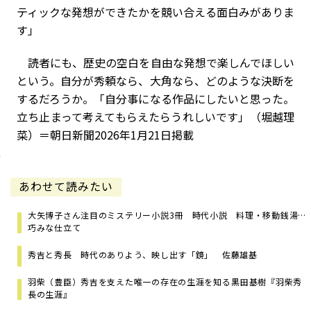
ティックな発想ができたかを競い合える面白みがありま
す」
読者にも、歴史の空白を自由な発想で楽しんでほしい
という。自分が秀頼なら、大角なら、どのような決断を
するだろうか。「自分事になる作品にしたいと思った。
立ち止まって考えてもらえたらうれしいです」（堀越理
菜）＝朝日新聞2026年1月21日掲載
あわせて読みたい
大矢博子さん注目のミステリー小説3冊 時代小説 料理・移動銭湯…
巧みな仕立て
秀吉と秀長 時代のありよう、映し出す「鏡」 佐藤雄基
羽柴（豊臣）秀吉を支えた唯一の存在の生涯を知る――黒田基樹『羽柴秀
長の生涯』