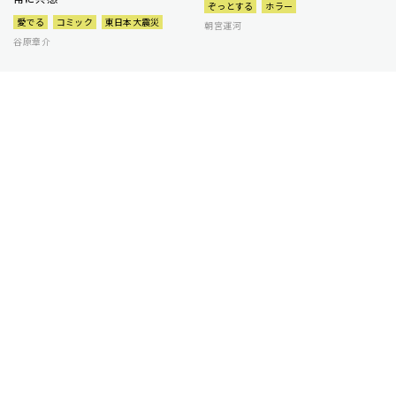
ぞっとする
ホラー
愛でる
コミック
東日本大震災
朝宮運河
谷原章介