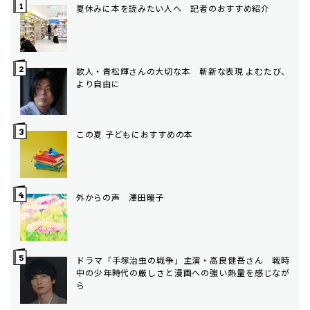
夏休みに本を読みたい人へ 記者のおすすめ紹介
歌人・青松輝さんの大切な本 斬新な表現 よむたび、
より自由に
この夏 子どもにおすすめの本
外からの声 澤田瞳子
ドラマ「手塚治虫の戦争」主演・高良健吾さん 戦時
中の少年時代の厳しさと漫画への強い熱量を感じなが
ら