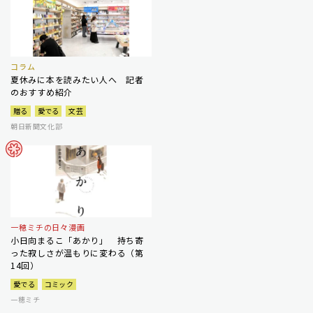
コラム
夏休みに本を読みたい人へ 記者
のおすすめ紹介
贈る
愛でる
文芸
朝日新聞文化部
一穂ミチの日々漫画
小日向まるこ「あかり」 持ち寄
った寂しさが温もりに変わる（第
14回）
愛でる
コミック
一穂ミチ