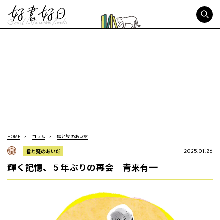
好書好日
HOME
コラム
信と疑のあいだ
信と疑のあいだ
2025.01.26
輝く記憶、５年ぶりの再会 青来有一