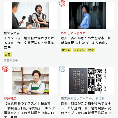
旅する文学
わたしの大切な本
イベント編 地域性が浮かびあが
歌人・青松輝さんの大切な本 斬
る３５０作 文芸評論家・斎藤美
新な表現 よむたび、より自由に
奈子
愛でる
コミック
短歌
文芸
斎藤美奈子
谷原書店
朝宮運河のホラーワールド渉猟
【谷原店長のオススメ】桜玉吉
怪奇・幻想好きが拍手喝采するホ
「満喫漫玉日記 深夜便」 ギャグ
ラーの好企画３点 超常現象研究
漫画家としての苦悩経た中年の日
のバイブルから舞城版百物語まで
常に共感