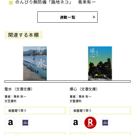
のんびり無防備「路地ネコ」 青来有一
連載一覧
関連する本棚
聖水 （文春文庫）
爆心 （文春文庫）
著者：青来 有一
著者：青来 有一
文芸春秋
文藝春秋
紙書籍で買う
紙書籍で買う