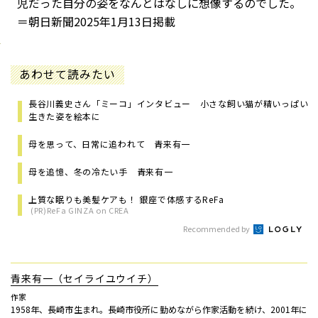
児だった自分の姿をなんとはなしに想像するのでした。
＝朝日新聞2025年1月13日掲載
あわせて読みたい
長谷川義史さん「ミーコ」インタビュー 小さな飼い猫が精いっぱい
生きた姿を絵本に
母を思って、日常に追われて 青来有一
母を追憶、冬の冷たい手 青来有一
上質な眠りも美髪ケアも！ 銀座で体感するReFa
(PR)ReFa GINZA on CREA
Recommended by
青来有一（セイライユウイチ）
作家
1958年、長崎市生まれ。長崎市役所に勤めながら作家活動を続け、2001年に