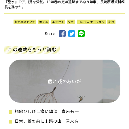
『聖水』で芥川賞を受賞。19年春の定年退職まで約８年半、長崎原爆資料館
長を務めた。
信と疑のあいだ
考える
エッセイ
文芸
コミュニケーション
記憶
Share
この連載をもっと読む
信と疑のあいだ
視線びしびし痛い講演 青来有一
日常、僕の前に未踏の山 青来有一