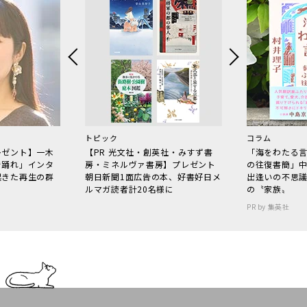
トピック
コラム
レゼント】一木
【PR 光文社・創英社・みすず書
「海をわたる
で踊れ」インタ
房・ミネルヴァ書房】プレゼント
の往復書簡」
起きた再生の群
朝日新聞1面広告の本、好書好日メ
出逢いの不思
ルマガ読者計20名様に
の〝家族〟
PR by 集英社