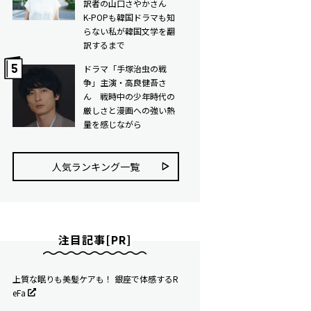
訳者の山口さやかさん
K-POPも韓国ドラマも知
らない私が韓国文学を翻
訳するまで
ドラマ「手塚治虫の戦
争」主演・高良健吾さ
ん 戦時中の少年時代の
厳しさと漫画への強い熱
量を感じながら
人気ランキング⼀覧
注目記事[PR]
上質な眠りも美髪ケアも！ 銀座で体感するR
eFa