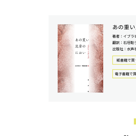
あの重い
著者：イブラ
翻訳：石垣聡子
出版社：水声
紙書籍で買
電⼦書籍で