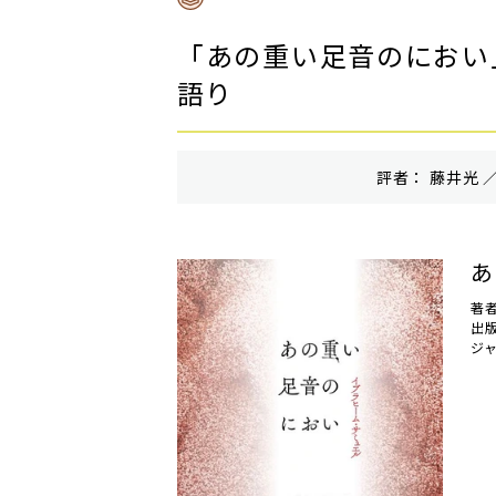
「あの重い足音のにおい
語り
評者： 藤井光 ／
あ
著
出
ジ