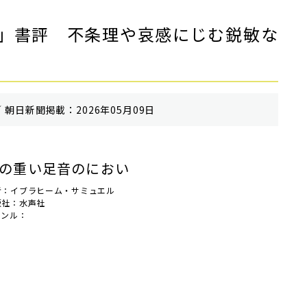
」書評 不条理や哀感にじむ鋭敏な
 朝⽇新聞掲載：2026年05月09日
の重い足音のにおい
者：イブラヒーム・サミュエル
版社：水声社
ャンル：