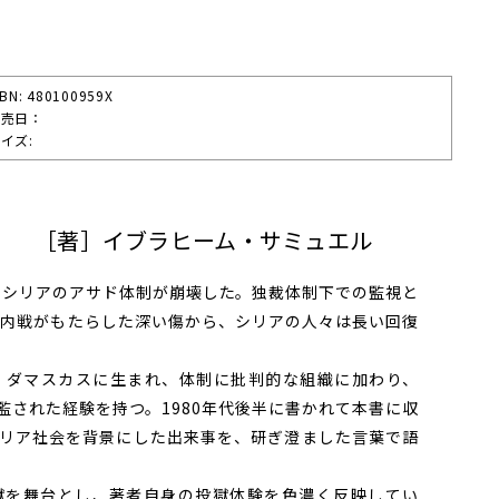
SBN: 480100959X
発売⽇：
イズ:
」 ［著］イブラヒーム・サミュエル
るシリアのアサド体制が崩壊した。独裁体制下での監視と
た内戦がもたらした深い傷から、シリアの人々は長い回復
ダマスカスに生まれ、体制に批判的な組織に加わり、
収監された経験を持つ。1980年代後半に書かれて本書に収
リア社会を背景にした出来事を、研ぎ澄ました言葉で語
を舞台とし、著者自身の投獄体験を色濃く反映してい