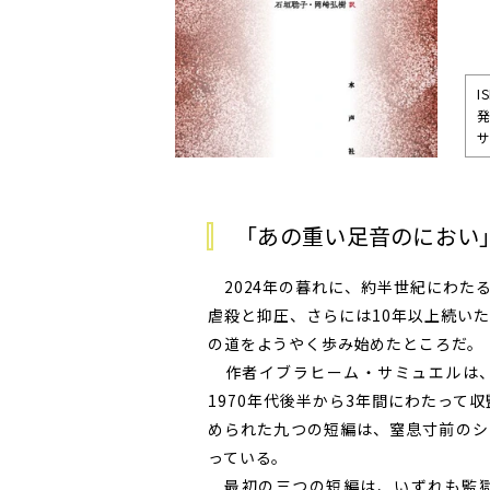
I
サ
「あの重い足音のにおい
2024年の暮れに、約半世紀にわた
虐殺と抑圧、さらには10年以上続い
の道をようやく歩み始めたところだ。
作者イブラヒーム・サミュエルは、
1970年代後半から3年間にわたって
められた九つの短編は、窒息寸前のシ
っている。
最初の三つの短編は、いずれも監獄