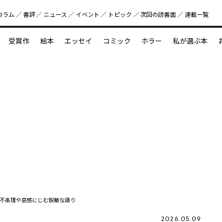
コラム
書評
ニュース
イベント
トピック
次回の読書⾯
連載一覧
好書好日
受賞作
絵本
エッセイ
コミック
ホラー
私が選ぶ本
？
えほん新定番
今めぐりたい児童文学の世界
図鑑の中の小宇宙
不条理や哀感にじむ鋭敏な語り
2026.05.09