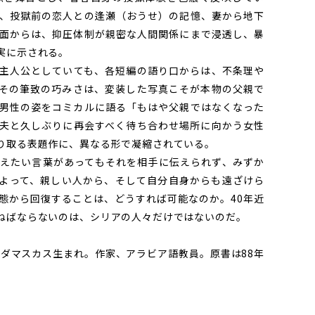
、投獄前の恋人との逢瀬（おうせ）の記憶、妻から地下
面からは、抑圧体制が親密な人間関係にまで浸透し、暴
実に示される。
主人公としていても、各短編の語り口からは、不条理や
その筆致の巧みさは、変装した写真こそが本物の父親で
男性の姿をコミカルに語る「もはや父親ではなくなった
夫と久しぶりに再会すべく待ち合わせ場所に向かう女性
り取る表題作に、異なる形で凝縮されている。
えたい言葉があってもそれを相手に伝えられず、みずか
よって、親しい人から、そして自分自身からも遠ざけら
態から回復することは、どうすれば可能なのか。40年近
ねばならないのは、シリアの人々だけではないのだ。
、シリア・ダマスカス生まれ。作家、アラビア語教員。原書は88年