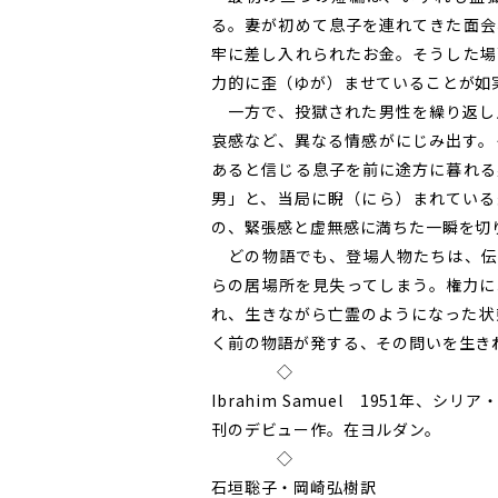
る。妻が初めて息子を連れてきた面会
牢に差し入れられたお金。そうした場
力的に歪（ゆが）ませていることが如
一方で、投獄された男性を繰り返し
哀感など、異なる情感がにじみ出す。
あると信じる息子を前に途方に暮れる
男」と、当局に睨（にら）まれている
の、緊張感と虚無感に満ちた一瞬を切
どの物語でも、登場人物たちは、伝
らの居場所を見失ってしまう。権力に
れ、生きながら亡霊のようになった状
く前の物語が発する、その問いを生き
◇
Ibrahim Samuel 1951年
刊のデビュー作。在ヨルダン。
◇
石垣聡子・岡崎弘樹訳