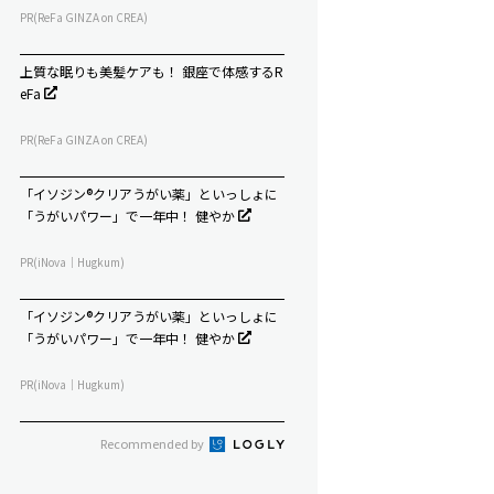
PR(ReFa GINZA on CREA)
上質な眠りも美髪ケアも！ 銀座で体感するR
eFa
PR(ReFa GINZA on CREA)
「イソジン®クリアうがい薬」といっしょに
「うがいパワー」で一年中！ 健やか
PR(iNova｜Hugkum)
「イソジン®クリアうがい薬」といっしょに
「うがいパワー」で一年中！ 健やか
PR(iNova｜Hugkum)
Recommended by