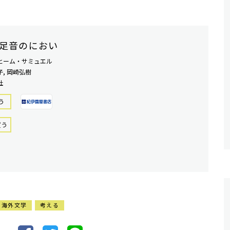
足音のにおい
ヒーム・サミュエル
, 岡崎弘樹
社
う
買う
海外文学
考える