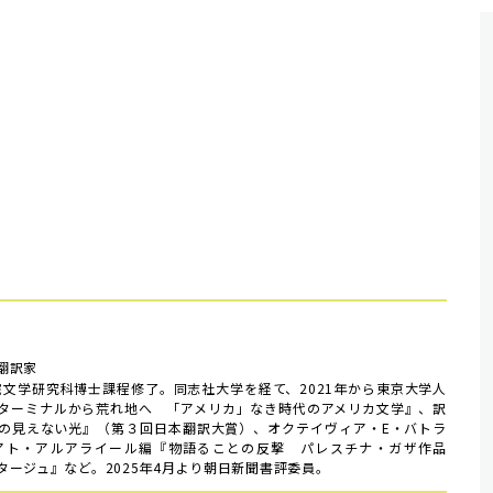
翻訳家
院文学研究科博士課程修了。同志社大学を経て、2021年から東京大学人
ターミナルから荒れ地へ 「アメリカ」なき時代のアメリカ文学』、訳
の見えない光』（第３回日本翻訳大賞）、オクテイヴィア・E・バトラ
アト・アルアライール編『物語ることの反撃 パレスチナ・ガザ作品
ージュ』など。2025年4月より朝日新聞書評委員。