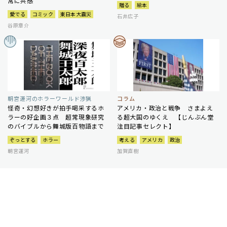
常に共感
贈る
絵本
愛でる
コミック
東日本大震災
石井広子
谷原章介
朝宮運河のホラーワールド渉猟
コラム
怪奇・幻想好きが拍手喝采するホ
アメリカ・政治と戦争 さまよえ
ラーの好企画３点 超常現象研究
る超大国のゆくえ 【じんぶん堂
のバイブルから舞城版百物語まで
注目記事セレクト】
ぞっとする
ホラー
考える
アメリカ
政治
朝宮運河
加賀直樹