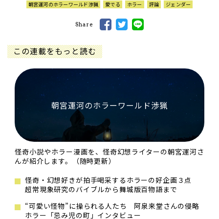
朝宮運河のホラーワールド渉猟
愛でる
ホラー
評論
ジェンダー
Share
この連載をもっと読む
朝宮運河のホラーワールド渉猟
怪奇小説やホラー漫画を、怪奇幻想ライターの朝宮運河さ
んが紹介します。（随時更新）
怪奇・幻想好きが拍手喝采するホラーの好企画３点
超常現象研究のバイブルから舞城版百物語まで
“可愛い怪物”に操られる人たち 阿泉来堂さんの侵略
ホラー「忌み児の町」インタビュー