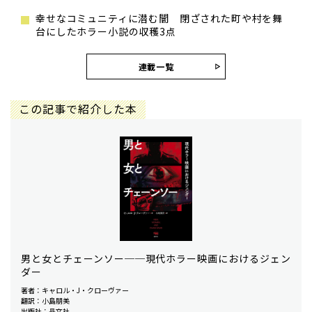
幸せなコミュニティに潜む闇 閉ざされた町や村を舞
台にしたホラー小説の収穫3点
連載一覧
この記事で紹介した本
男と女とチェーンソー──現代ホラー映画におけるジェン
ダー
著者：キャロル・J・クローヴァー
翻訳：小島朋美
出版社：晶文社