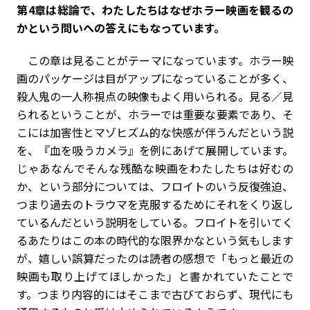
――第4章は総論で、わたしたちはなぜホラー映画を観るの
かという問いへの答えにもなっています。
この章は見ることがテーマになっています。ホラー映
画のパッケージは目がアップになっていることが多く、
殺人鬼の一人称視点の映像もよく用いられる。見る／見
られるということが、ホラーでは重要な要素であり、そ
こには加害性とマゾヒズム的な快感が伴うんだという説
を、『血を吸うカメラ』を例にあげて展開しています。
じゃあなんでそんな残酷な映画をわたしたちは好むの
か、という部分については、フロイトのいう反復強迫、
つまり過去のトラウマを克服するためにそれをくり返し
ているんだという説明をしている。フロイトを引いてく
るあたりはこの本の時代的な限界かなという気もします
が、嬉しい誤算だったのは読者の感想で「もっと最近の
映画も取り上げてほしかった」と書かれていたことで
す。つまり内容的にはそこまで古びておらず、現代にも