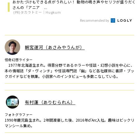
おかたづけもできる点がうれしい！ 動物の鳴き声やセリフが盛りだく
さんの「アニア ...
(PR)タカラトミー｜Hugkum
Recommended by
朝宮運河（あさみやうんが）
怪奇幻想ライター
1977年北海道生まれ。得意分野であるホラーや怪談・幻想小説を中心に、
本の情報誌「ダ・ヴィンチ」や怪談専門誌「幽」など各社媒体に書評・ブッ
クガイドなどを執筆。小説家へのインタビューも多数こなしている。
有村蓮（ありむられん）
フォトグラファー
1990年鹿児島生まれ。2年間渡豪した後、2016年d’Arc入社。趣味はビックリ
マンシール集め。