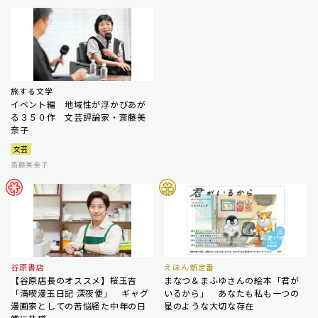
旅する文学
イベント編 地域性が浮かびあが
る３５０作 文芸評論家・斎藤美
奈子
文芸
斎藤美奈子
谷原書店
えほん新定番
【谷原店長のオススメ】桜玉吉
まなつ＆まふゆさんの絵本「君が
「満喫漫玉日記 深夜便」 ギャグ
いるから」 あなたも私も一つの
漫画家としての苦悩経た中年の日
星のような大切な存在