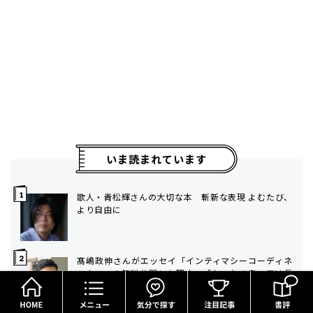
いま読まれています
歌人・青松輝さんの大切な本 斬新な表現 よむたび、
より自由に
髙嶋政伸さんがエッセイ「インティマシーコーディネ
ーター」を無料公開した理由 「おつむの良い子は長
HOME
メニュー
気分で探す
居しない」インタビュー