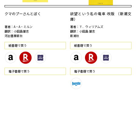
クマのプーさんとぼく
欲望という名の電車 改版 （新潮文
庫）
著者：A・A・ミルン
著者：Ｔ．ウィリアムズ
翻訳：小田島雄志
翻訳：小田島 雄志
河出書房新社
新潮社
紙書籍で買う
紙書籍で買う
電⼦書籍で買う
電⼦書籍で買う