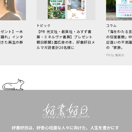
トピック
コラム
レゼント】一木
【PR 光文社・創英社・みすず書
「海をわたる
で踊れ」インタ
房・ミネルヴァ書房】プレゼント
の往復書簡」
起きた再生の群
朝日新聞1面広告の本、好書好日メ
出逢いの不思
ルマガ読者計20名様に
の〝家族〟
PR by 集英社
好書好日は、好奇心旺盛な人々に向けた、人生を豊かにす