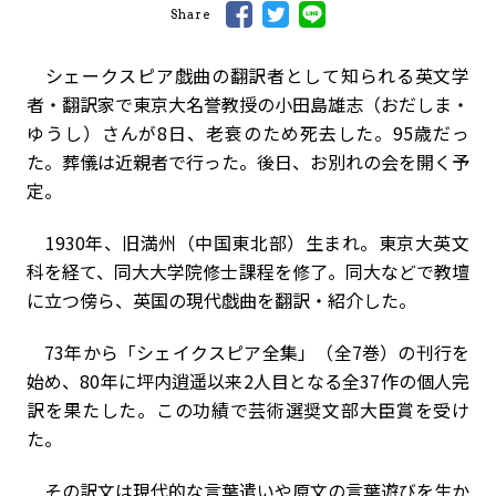
Share
シェークスピア戯曲の翻訳者として知られる英文学
者・翻訳家で東京大名誉教授の小田島雄志（おだしま・
ゆうし）さんが8日、老衰のため死去した。95歳だっ
た。葬儀は近親者で行った。後日、お別れの会を開く予
定。
1930年、旧満州（中国東北部）生まれ。東京大英文
科を経て、同大大学院修士課程を修了。同大などで教壇
に立つ傍ら、英国の現代戯曲を翻訳・紹介した。
73年から「シェイクスピア全集」（全7巻）の刊行を
始め、80年に坪内逍遥以来2人目となる全37作の個人完
訳を果たした。この功績で芸術選奨文部大臣賞を受け
た。
その訳文は現代的な言葉遣いや原文の言葉遊びを生か