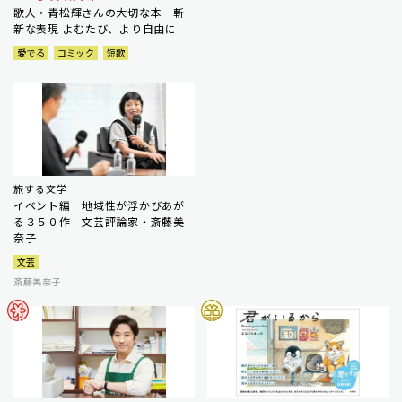
歌人・青松輝さんの大切な本 斬
新な表現 よむたび、より自由に
愛でる
コミック
短歌
旅する文学
イベント編 地域性が浮かびあが
る３５０作 文芸評論家・斎藤美
奈子
文芸
斎藤美奈子