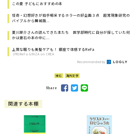
この夏 子どもにおすすめの本
怪奇・幻想好きが拍手喝采するホラーの好企画３点 超常現象研究の
バイブルから舞城版...
夏川草介さんの読んできた本たち 医学部時代に自分が探していた何
かは漱石の本の中に...
上質な眠りも美髪ケアも！ 銀座で体感するReFa
(PR)ReFa GINZA on CREA
Recommended by
悼む
海外文学
Share
関連する本棚