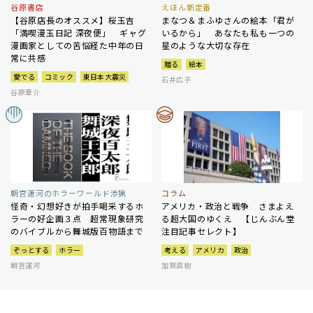
谷原書店
えほん新定番
【谷原店長のオススメ】桜玉吉
まなつ＆まふゆさんの絵本「君が
「満喫漫玉日記 深夜便」 ギャグ
いるから」 あなたも私も一つの
漫画家としての苦悩経た中年の日
星のような大切な存在
常に共感
贈る
絵本
愛でる
コミック
東日本大震災
石井広子
谷原章介
朝宮運河のホラーワールド渉猟
コラム
怪奇・幻想好きが拍手喝采するホ
アメリカ・政治と戦争 さまよえ
ラーの好企画３点 超常現象研究
る超大国のゆくえ 【じんぶん堂
のバイブルから舞城版百物語まで
注目記事セレクト】
ぞっとする
ホラー
考える
アメリカ
政治
朝宮運河
加賀直樹