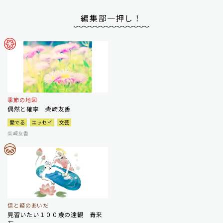
編集部一押し！
季節の地図
偶然と確率 柴崎友香
愛でる
エッセイ
文芸
柴崎友香
信と疑のあいだ
見習いたい１００歳の達観 青来