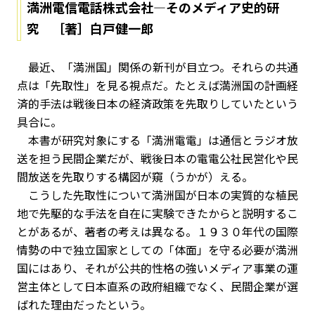
満洲電信電話株式会社―そのメディア史的研
究 ［著］白戸健一郎
最近、「満洲国」関係の新刊が目立つ。それらの共通
点は「先取性」を見る視点だ。たとえば満洲国の計画経
済的手法は戦後日本の経済政策を先取りしていたという
具合に。
本書が研究対象にする「満洲電電」は通信とラジオ放
送を担う民間企業だが、戦後日本の電電公社民営化や民
間放送を先取りする構図が窺（うかが）える。
こうした先取性について満洲国が日本の実質的な植民
地で先駆的な手法を自在に実験できたからと説明するこ
とがあるが、著者の考えは異なる。１９３０年代の国際
情勢の中で独立国家としての「体面」を守る必要が満洲
国にはあり、それが公共的性格の強いメディア事業の運
営主体として日本直系の政府組織でなく、民間企業が選
ばれた理由だったという。