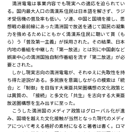
満洲電電は事業内容でも現実への適応を迫られてい
る。国内最大人口の満漢系住民は日本語を解さず、ラジ
オ受信機の普及率も低い。ソ連、中国と国境を接し、思
想戦の最前線にあった満洲国で放送を通じて国民の凝集
力を強めるためにともかく満漢系住民に聴いて貰（も
ら）う「普及第一主義」が採用された。その結果、日本
内地の番組を中継した「第一放送」とは別に中国劇など
娯楽中心の満洲国独自制作番組を流す「第二放送」が必
要とされた。
しかし現実志向の満洲電電が、それゆえに先取性を持
ち得た逆説がある。多民族を意識しながらの模索は「統
合」と「制御」を目指す大東亜共栄圏構想の文化政策と
は異質の、「接続」と多文化「共生」を志向する大東亜
放送圏構想を生み出すに至った。
こうした満洲国のメディア政策はグローバル化が進
み、国境を越えた文化接触が当然となった現代のメディ
アについて考える格好の素材になると著者は書く。ロマ