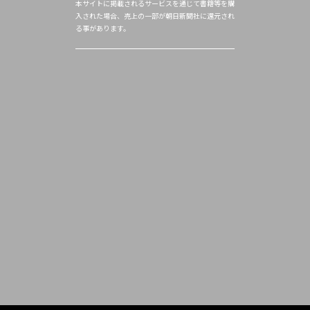
本サイトに掲載されるサービスを通じて書籍等を購
入された場合、売上の一部が朝日新聞社に還元され
る事があります。