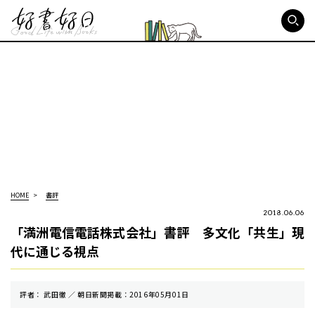
好書好日
HOME
書評
2018.06.06
「満洲電信電話株式会社」書評 多文化「共生」現
代に通じる視点
評者： 武田徹 ／ 朝⽇新聞掲載：2016年05月01日