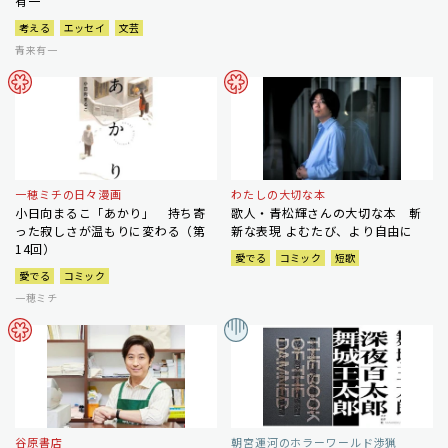
有一
考える
エッセイ
文芸
青来有一
一穂ミチの日々漫画
わたしの大切な本
小日向まるこ「あかり」 持ち寄
歌人・青松輝さんの大切な本 斬
った寂しさが温もりに変わる（第
新な表現 よむたび、より自由に
14回）
愛でる
コミック
短歌
愛でる
コミック
一穂ミチ
谷原書店
朝宮運河のホラーワールド渉猟