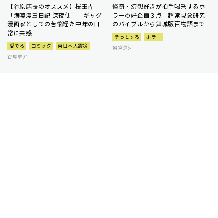
【谷原店長のオススメ】桜玉吉
怪奇・幻想好きが拍手喝采するホ
「満喫漫玉日記 深夜便」 ギャグ
ラーの好企画３点 超常現象研究
漫画家としての苦悩経た中年の日
のバイブルから舞城版百物語まで
常に共感
ぞっとする
ホラー
愛でる
コミック
東日本大震災
朝宮運河
谷原章介