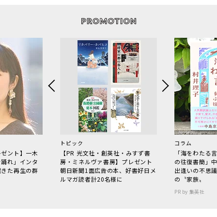
トピック
コラム
レゼント】一木
【PR 光文社・創英社・みすず書
「海をわたる
で踊れ」インタ
房・ミネルヴァ書房】プレゼント
の往復書簡」
起きた再生の群
朝日新聞1面広告の本、好書好日メ
出逢いの不思
ルマガ読者計20名様に
の〝家族〟
PR by 集英社