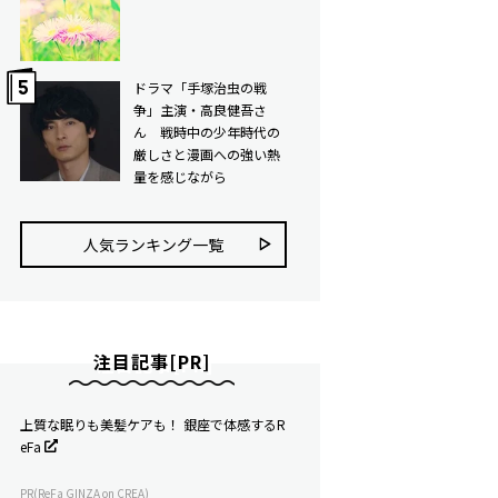
ドラマ「手塚治虫の戦
争」主演・高良健吾さ
ん 戦時中の少年時代の
厳しさと漫画への強い熱
量を感じながら
人気ランキング⼀覧
注目記事[PR]
上質な眠りも美髪ケアも！ 銀座で体感するR
eFa
PR(ReFa GINZA on CREA)