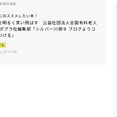
新聞読書面
におススメしたい本！
を明るく笑い飛ばす 公益社団法人全国有料老人
 ポプラ社編集部「シルバー川柳９ ブログよりコ
つける」
ども
 by ポプラ社