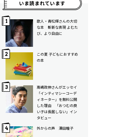
いま読まれています
歌人・青松輝さんの大切
な本 斬新な表現 よむた
び、より自由に
この夏 子どもにおすすめ
の本
髙嶋政伸さんがエッセイ
「インティマシーコーデ
ィネーター」を無料公開
した理由 「おつむの良
い子は長居しない」イン
タビュー
外からの声 澤田瞳子