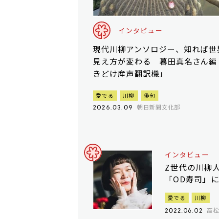
インタビュー
現代川柳アンソロジー、知れば世
見え方が変わる 暮田真名さん編
きどけ産声翻訳機」
愛でる
川柳
俳句
朝日新聞文化部
2026.03.09
インタビュー
Z世代の川柳
「OD寿司」
愛でる
川柳
高
2022.06.02