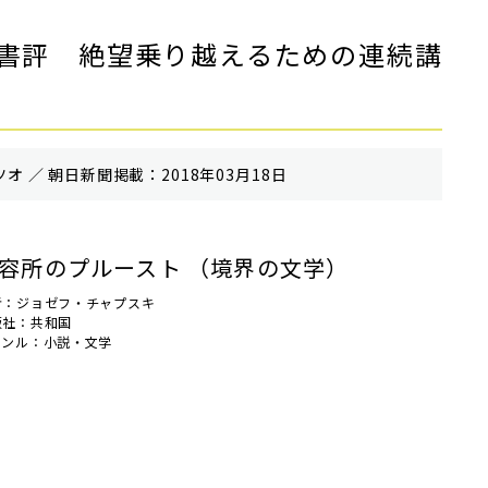
書評 絶望乗り越えるための連続講
オ ／ 朝⽇新聞掲載：2018年03月18日
容所のプルースト （境界の文学）
者：ジョゼフ・チャプスキ
版社：共和国
ャンル：小説・文学