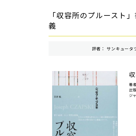
「収容所のプルースト」
義
評者： サンキュータツ
収
著
出
ジ