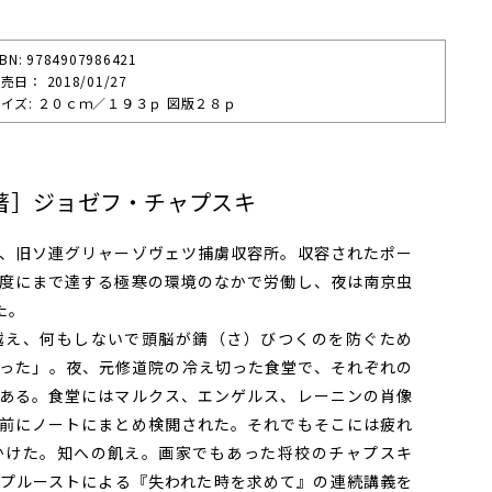
SBN: 9784907986421
売⽇： 2018/01/27
イズ: ２０ｃｍ／１９３ｐ 図版２８ｐ
著］ジョゼフ・チャプスキ
、旧ソ連グリャーゾヴェツ捕虜収容所。収容されたポー
度にまで達する極寒の環境のなかで労働し、夜は南京虫
た。
え、何もしないで頭脳が錆（さ）びつくのを防ぐため
った」。夜、元修道院の冷え切った食堂で、それぞれの
ある。食堂にはマルクス、エンゲルス、レーニンの肖像
前にノートにまとめ検閲された。それでもそこには疲れ
かけた。知への飢え。画家でもあった将校のチャプスキ
プルーストによる『失われた時を求めて』の連続講義を