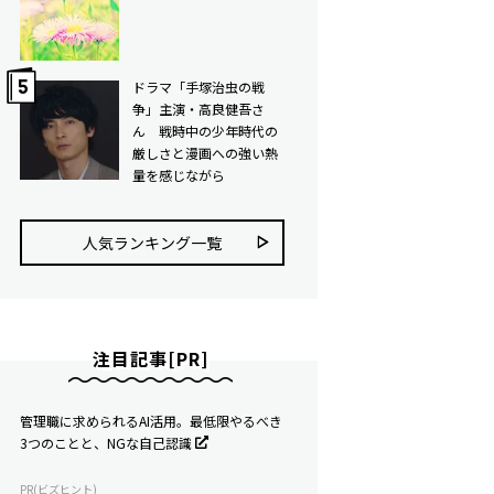
ドラマ「手塚治虫の戦
争」主演・高良健吾さ
ん 戦時中の少年時代の
厳しさと漫画への強い熱
量を感じながら
人気ランキング⼀覧
注目記事[PR]
管理職に求められるAI活用。最低限やるべき
3つのことと、NGな自己認識
PR(ビズヒント)