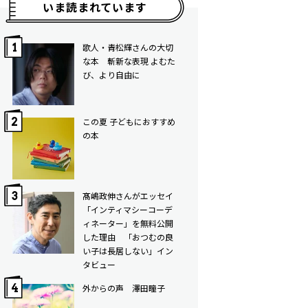
いま読まれています
歌人・青松輝さんの大切
な本 斬新な表現 よむた
び、より自由に
この夏 子どもにおすすめ
の本
髙嶋政伸さんがエッセイ
「インティマシーコーデ
ィネーター」を無料公開
した理由 「おつむの良
い子は長居しない」イン
タビュー
外からの声 澤田瞳子