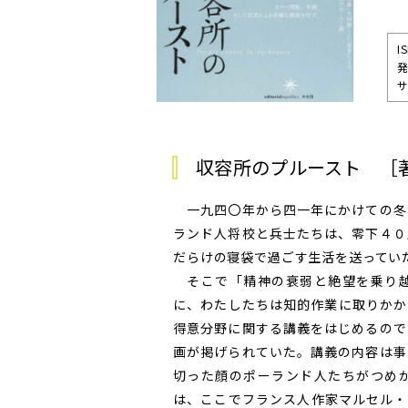
I
発
サ
収容所のプルースト ［
一九四〇年から四一年にかけての冬
ランド人将校と兵士たちは、零下４０
だらけの寝袋で過ごす生活を送ってい
そこで「精神の衰弱と絶望を乗り越
に、わたしたちは知的作業に取りかか
得意分野に関する講義をはじめるので
画が掲げられていた。講義の内容は事
切った顔のポーランド人たちがつめ
は、ここでフランス人作家マルセル・