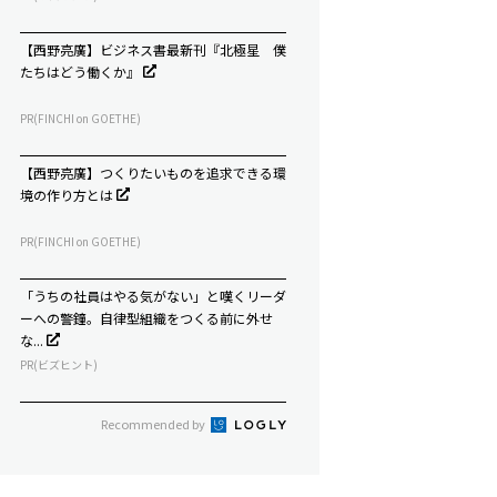
【西野亮廣】ビジネス書最新刊『北極星 僕
たちはどう働くか』
PR(FINCHI on GOETHE)
【西野亮廣】つくりたいものを追求できる環
境の作り方とは
PR(FINCHI on GOETHE)
「うちの社員はやる気がない」と嘆くリーダ
ーへの警鐘。自律型組織をつくる前に外せ
な...
PR(ビズヒント)
Recommended by