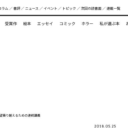
コラム
書評
ニュース
イベント
トピック
次回の読書⾯
連載一覧
好書好日
受賞作
絵本
エッセイ
コミック
ホラー
私が選ぶ本
？
えほん新定番
今めぐりたい児童文学の世界
図鑑の中の小宇宙
望乗り越えるための連続講義
2018.05.25