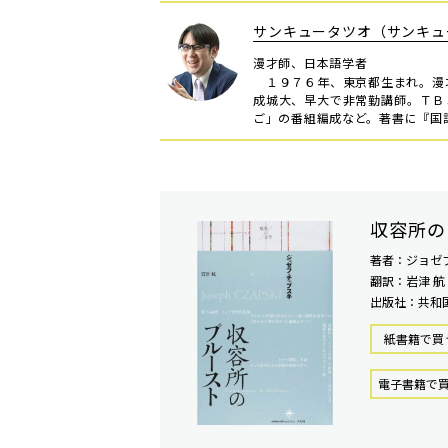
サンキュータツオ（サンキュ
漫才師、日本語学者
１９７６年、東京都生まれ。漫
成城大、早大で非常勤講師。ＴＢ
ご」の番組編成など。著書に『国
収容所の
著者：ジョゼ
翻訳：岩津 航
出版社：共和
紙書籍で買
電⼦書籍で