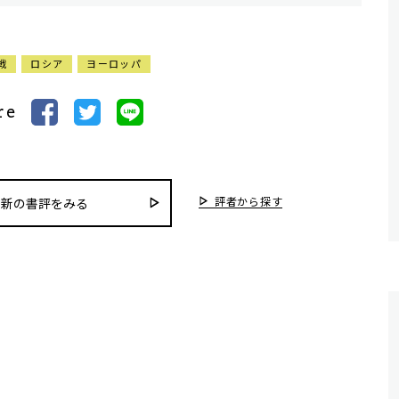
戦
ロシア
ヨーロッパ
re
評者から探す
最新の書評をみる