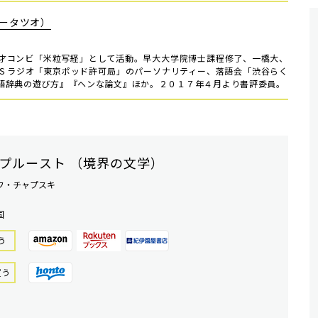
ータツオ）
才コンビ「米粒写経」として活動。早大大学院博士課程修了、一橋大、
Ｓラジオ「東京ポッド許可局」のパーソナリティー、落語会「渋谷らく
語辞典の遊び方』『ヘンな論文』ほか。２０１７年４月より書評委員。
プルースト （境界の文学）
フ・チャプスキ
国
う
買う