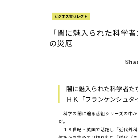
ビジネス書セレクト
「闇に魅入られた科学者
の災厄
Sha
闇に魅入られた科学者た
ＨＫ「フランケンシュタ
科学の闇に迫る番組シリーズの中か
だ。
１８世紀・英国で活躍し「近代外科
体をかき集めては切り刻む「稀代（き