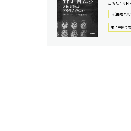
出版社：ＮＨ
紙書籍で買
電⼦書籍で