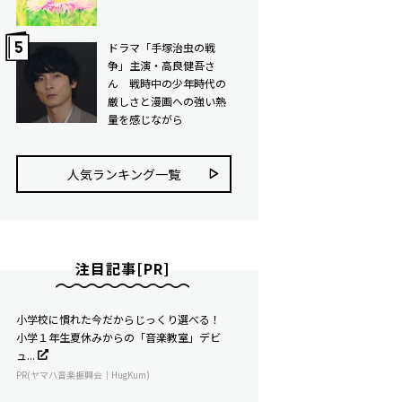
ドラマ「手塚治虫の戦
争」主演・高良健吾さ
ん 戦時中の少年時代の
厳しさと漫画への強い熱
量を感じながら
人気ランキング⼀覧
注目記事[PR]
小学校に慣れた今だからじっくり選べる！
小学１年生夏休みからの「音楽教室」デビ
ュ...
PR(ヤマハ音楽振興会｜HugKum)