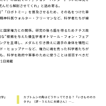
死んだら解剖させてくれ」と詰め寄る。
”「ロボトミー」を普及させるため、その名をつけた車
精神科医ウォルター・フリーマンなど、科学者たちが繰
と国家権力との関係。研究の後ろ盾を得るためナチス政
的な”根拠を与えた優生学者オトマール・フォン・フェア
ングを主導し、メダルと引き換えに選手の身体を犠牲に
ド・ヒョップナーなど、権力に魂を売った科学者たちが
も、科学を政府や軍事のために使うことは拒否すべきだ
21日掲載
数学』
カブトムシの角はどうやってできる？『いきもののカ
タチ』（評・うえたに夫婦さん）―...