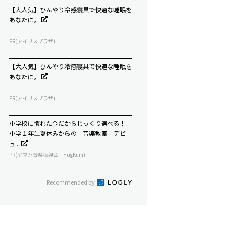
【大人気】ひんやり冷感寝具で快適な睡眠を
あなたに。
PR(アイリスプラザ)
【大人気】ひんやり冷感寝具で快適な睡眠を
あなたに。
PR(アイリスプラザ)
小学校に慣れた今だからじっくり選べる！
小学１年生夏休みからの「音楽教室」デビ
ュ...
PR(ヤマハ音楽振興会｜HugKum)
Recommended by