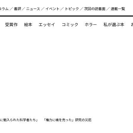
コラム
書評
ニュース
イベント
トピック
次回の読書⾯
連載一覧
好書好日
受賞作
絵本
エッセイ
コミック
ホラー
私が選ぶ本
？
えほん新定番
今めぐりたい児童文学の世界
図鑑の中の小宇宙
に魅入られた科学者たち」 「権力に魂を売った」研究の災厄