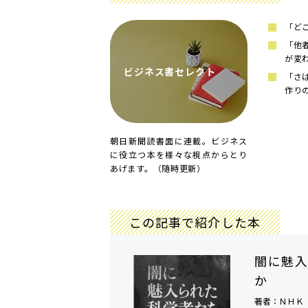
「ど
「他
が変
ビジネス書セレクト
「さ
作り
朝日新聞読書面に連載。ビジネス
に役立つ本を様々な視点からとり
あげます。（随時更新）
この記事で紹介した本
闇に魅入
か
著者：ＮＨＫ