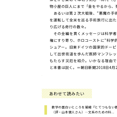
物小屋の巨人にまで「金をやるから、
あるいは第２次大戦後、“悪魔の手術
を運転して全米を巡る手術旅行に出た
り広げる奇行の数々。
その全編を貫くメッセージは科学者
権にすり寄り、ホロコーストに“科学
シュアー。旧東ドイツの国家的ドーピ
して出世街道を歩んだ医師マンフレッ
もたらす災厄を紹介。いかなる理由で
と本書は説く。＝朝日新聞2018日4月
あわせて読みたい
数学の面白いところを凝縮『とてつもない
（評・山本健人さん）―文系のための科...