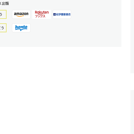
Ｋ出版
う
買う