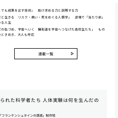
こでも成果を出す技術」 助け求める力と説明する力
者と生きる リスク・病い・死をめぐる人類学」 逆境で「当たり前」
わる人生
ばの缶づめ、宇宙へいく 鯖街道を宇宙へつなげた高校生たち」 もの
のときめき、大人も呼応
連載一覧
られた科学者たち 人体実験は何を生んだの
「フランケンシュタインの誘惑」制作班