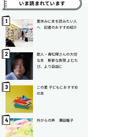
いま読まれています
夏休みに本を読みたい人
へ 記者のおすすめ紹介
歌人・青松輝さんの大切
な本 斬新な表現 よむた
び、より自由に
この夏 子どもにおすすめ
の本
外からの声 澤田瞳子