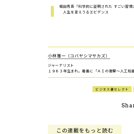
堀田秀吾「科学的に証明された すごい習慣
人生を変えうるエビデンス
小林雅一（コバヤシマサカズ）
ジャーナリスト
１９６３年生まれ。著書に「ＡＩの衝撃～人工知
ビジネス書セレクト
Sha
この連載をもっと読む