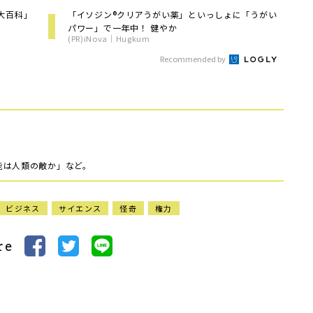
大百科」
「イソジン®クリアうがい薬」といっしょに「うがい
パワー」で一年中！ 健やか
(PR)iNova｜Hugkum
Recommended by
能は人類の敵か」など。
ビジネス
サイエンス
怪奇
権力
re