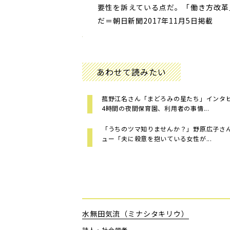
要性を訴えている点だ。「働き方改革
だ＝朝日新聞2017年11月5日掲載
あわせて読みたい
菰野江名さん「まどろみの星たち」インタ
4時間の夜間保育園、利用者の事情...
「うちのツマ知りませんか？」野原広子さ
ュー「夫に殺意を抱いている女性が...
水無田気流（ミナシタキリウ）
詩人・社会学者