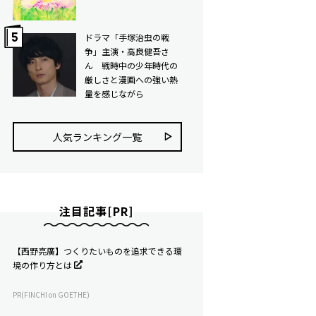
ドラマ「手塚治虫の戦
争」主演・高良健吾さ
ん 戦時中の少年時代の
厳しさと漫画への強い熱
量を感じながら
人気ランキング⼀覧
注目記事[PR]
【西野亮廣】つくりたいものを追求できる環
境の作り方とは
PR(FINCHI on GOETHE)