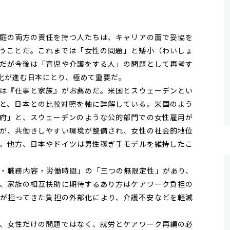
庭の両方の責任を持つ人たちは、キャリアの面で妥協を
うことだ。これまでは「女性の問題」と矮小（わいしょ
だが今後は「育児や介護をする人」の問題として再考す
化が進む日本にとり、極めて重要だ。
は『仕事と家族』がお薦めだ。米国とスウェーデンとい
と、日本との比較対照を軸に詳解している。米国のよう
府」と、スウェーデンのような公的部門での女性雇用が
が、共働きしやすい環境が整備され、女性の社会的地位
。他方、日本やドイツは男性稼ぎ手モデルを維持したこ
・職務内容・労働時間」の「三つの無限定性」があり、
、家族の相互扶助に期待するあり方はケアワーク負担の
が担ってきた負担の外部化により、介護不安などを軽減
、女性だけの問題ではなく、就労とケアワーク再編の必