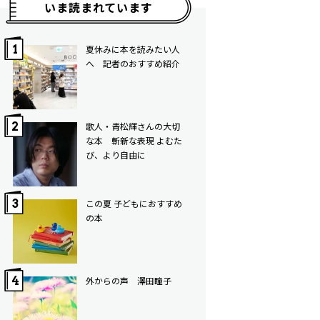
いま読まれています
夏休みに本を読みたい人
へ 記者のおすすめ紹介
歌人・青松輝さんの大切
な本 斬新な表現 よむた
び、より自由に
この夏 子どもにおすすめ
の本
外からの声 澤田瞳子