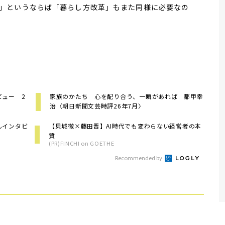
」というならば「暮らし方改革」もまた同様に必要なの
ビュー 2
家族のかたち 心を配り合う、一瞬があれば 都甲幸
治〈朝日新聞文芸時評26年7月〉
んインタビ
【見城徹×藤田晋】AI時代でも変わらない経営者の本
質
(PR)FINCHI on GOETHE
Recommended by