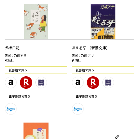
犬棒日記
凍える牙 （新潮文庫）
著者：乃南アサ
著者：乃南 アサ
双葉社
新潮社
紙書籍で買う
紙書籍で買う
電⼦書籍で買う
電⼦書籍で買う