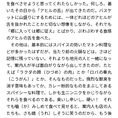
を食べさせようと思ってくれたらしかった。何しろ、着
いたその日から「アヒルの舌」が出てきたのだ。バスケ
ットに山盛りにするためには、一体どれほどのアヒルが
舌を抜かれたことかと切ない想像をしながら、それでも
「郷に入っては郷に従え」とばかり、ぷわぷわする食感
のアヒルの舌を食べた。
その他は、基本的にはスパイスの効いたマトン料理な
どが多かったはずだが、当たり前の火鍋などは、さほど
記憶に残っていない。それよりも地元の人と一緒になっ
て、案内人が半ば面白がりながら出してきたのが、たと
えば「ラクダの蹄（ひづめ）の肉」とか「ロバの睾丸
（こうがん）」とか、そんなものだった。強烈な獣臭を
消す意味もあってか、カレー粉的なものをまぶしてある
スパイシーな料理で、しかも生ニンニクをかじりながら
それらを食べるのである。臭いし辛いし、硬い！ それ
でも嚙（か）みしめて食べて見せると、案内人も店の人
たちも、さも嬉（うれ）しそうに笑うのだから、もう後