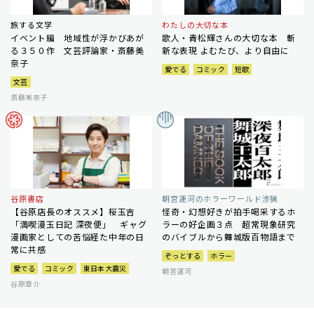
旅する文学
わたしの大切な本
イベント編 地域性が浮かびあが
歌人・青松輝さんの大切な本 斬
る３５０作 文芸評論家・斎藤美
新な表現 よむたび、より自由に
奈子
愛でる
コミック
短歌
文芸
斎藤美奈子
谷原書店
朝宮運河のホラーワールド渉猟
【谷原店長のオススメ】桜玉吉
怪奇・幻想好きが拍手喝采するホ
「満喫漫玉日記 深夜便」 ギャグ
ラーの好企画３点 超常現象研究
漫画家としての苦悩経た中年の日
のバイブルから舞城版百物語まで
常に共感
ぞっとする
ホラー
愛でる
コミック
東日本大震災
朝宮運河
谷原章介