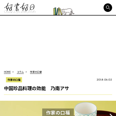
好書好日
HOME
コラム
作家の口福
作家の口福
2018.06.02
中国珍品料理の効能 乃南アサ
作家の口福