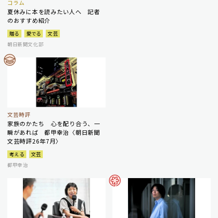
コラム
夏休みに本を読みたい人へ 記者
のおすすめ紹介
贈る
愛でる
文芸
朝日新聞文化部
文芸時評
家族のかたち 心を配り合う、一
瞬があれば 都甲幸治〈朝日新聞
文芸時評26年7月〉
考える
文芸
都甲幸治