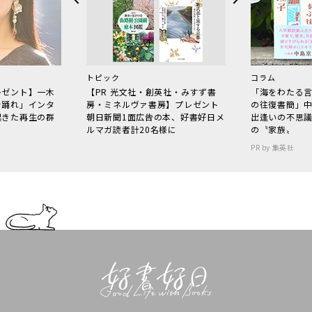
トピック
コラム
レゼント】一木
【PR 光文社・創英社・みすず書
「海をわたる
で踊れ」インタ
房・ミネルヴァ書房】プレゼント
の往復書簡」
起きた再生の群
朝日新聞1面広告の本、好書好日メ
出逢いの不思
ルマガ読者計20名様に
の〝家族〟
PR by 集英社