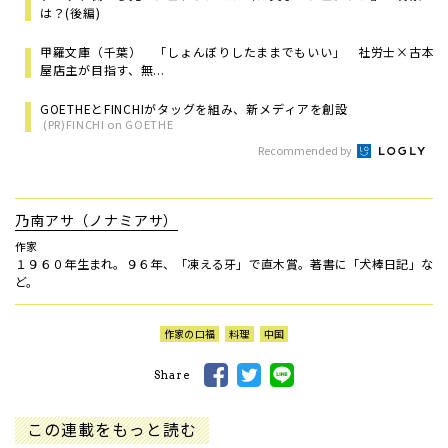
は？(後編)
甲羅文庫（千葉） 「しょんぼりしたままでもいい」 社労士×古本
屋店主が目指す、無...
GOETHEとFINCHIがタッグを組み、新メディアを創設
(PR)FINCHI on GOETHE
Recommended by
乃南アサ（ノナミアサ）
作家
１９６０年生まれ。９６年、「凍える牙」で直木賞。著書に「犬棒日記」な
ど。
作家の口福
料理
中国
Share
この連載をもっと読む