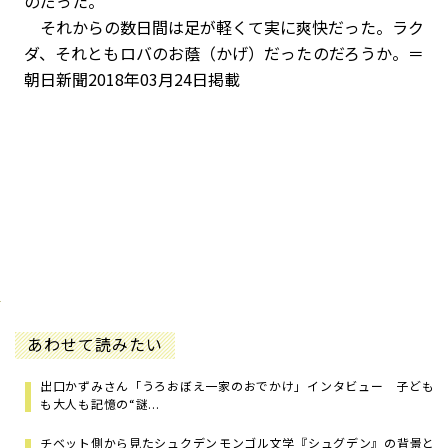
のだった。
それからの数日間は足が軽くて実に爽快だった。ラク
ダ、それともロバのお蔭（かげ）だったのだろうか。＝
朝日新聞2018年03月24日掲載
あわせて読みたい
出口かずみさん「うろおぼえ一家のおでかけ」インタビュー 子ども
も大人も記憶の“謎...
チベット側から見たシュクデン――モンゴル文学『シュグデン』の背景と