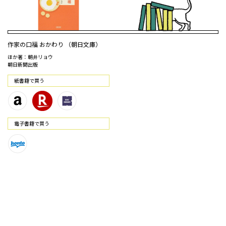
作家の口福 おかわり （朝日文庫）
ほか著：朝井リョウ
朝日新聞出版
紙書籍で買う
電⼦書籍で買う