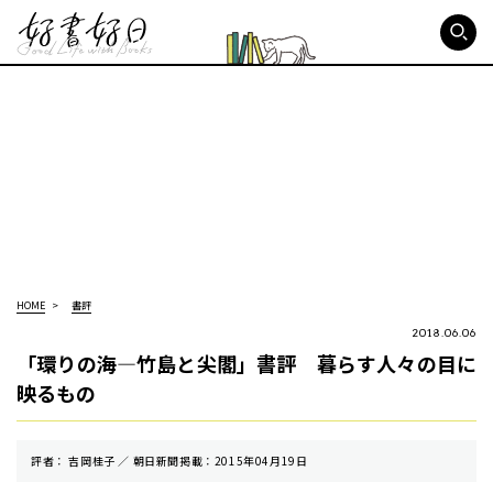
好書好日
HOME
書評
2018.06.06
「環りの海—竹島と尖閣」書評 暮らす人々の目に
映るもの
評者： 吉岡桂子 ／ 朝⽇新聞掲載：2015年04月19日