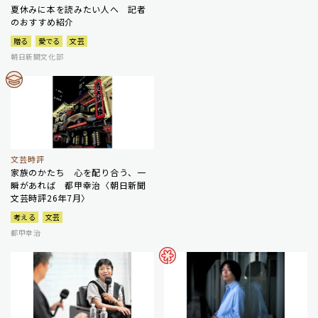
夏休みに本を読みたい人へ 記者
のおすすめ紹介
贈る
愛でる
文芸
朝日新聞文化部
文芸時評
家族のかたち 心を配り合う、一
瞬があれば 都甲幸治〈朝日新聞
文芸時評26年7月〉
考える
文芸
都甲幸治