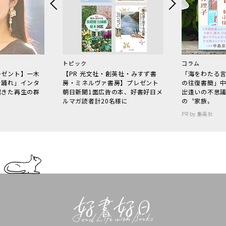
トピック
コラム
レゼント】一木
【PR 光文社・創英社・みすず書
「海をわたる
で踊れ」インタ
房・ミネルヴァ書房】プレゼント
の往復書簡」
起きた再生の群
朝日新聞1面広告の本、好書好日メ
出逢いの不思
ルマガ読者計20名様に
の〝家族〟
PR by 集英社