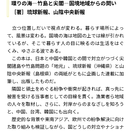
環りの海—竹島と尖閣—国境地域からの問い
［著］琉球新報、山陰中央新報
立つ位置しだいで視点が変わる。暮らす場所によっ
て、風景は変わる。国境の海は地図の上では線が引かれ
ているが、そこで暮らす人の目に映るのは生活をはぐ
くみ、ゆさぶる波である。
この本は、日本と中国や韓国との間で対立がつづく尖
閣諸島や竹島問題の「地元」、琉球新報（沖縄県）と山
陰中央新報（島根県）の両紙がともに企画した連載に加
筆し、出版したものだ。
隣国と領土をめぐる紛争や衝突が起きれば、真っ先に
被害を受ける当事者としての目線を貫く。漁業者ら地域
の人々を取材し、さらに、対岸からのまなざしを知ろう
と、中国、台湾、韓国にも出向く。
歴史的な背景や東南アジア、欧州での紛争解決に向け
た取り組みも検証しながら、国どうしの対立やナショナ