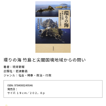
環りの海 竹島と尖閣国境地域からの問い
著者：琉球新報
出版社：岩波書店
ジャンル：社会・時事・政治・行政
ISBN: 9784000249546
発売⽇：
サイズ: １９ｃｍ／２０２，８ｐ