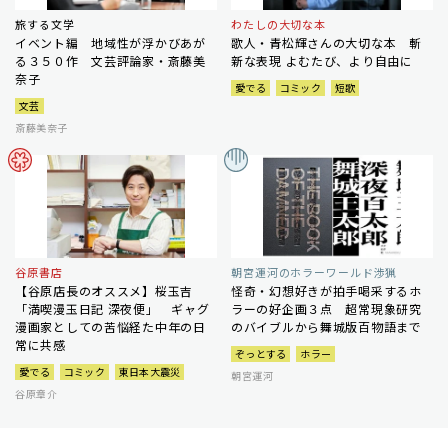
旅する文学
わたしの大切な本
イベント編 地域性が浮かびあが
歌人・青松輝さんの大切な本 斬
る３５０作 文芸評論家・斎藤美
新な表現 よむたび、より自由に
奈子
愛でる
コミック
短歌
文芸
斎藤美奈子
谷原書店
朝宮運河のホラーワールド渉猟
【谷原店長のオススメ】桜玉吉
怪奇・幻想好きが拍手喝采するホ
「満喫漫玉日記 深夜便」 ギャグ
ラーの好企画３点 超常現象研究
漫画家としての苦悩経た中年の日
のバイブルから舞城版百物語まで
常に共感
ぞっとする
ホラー
愛でる
コミック
東日本大震災
朝宮運河
谷原章介