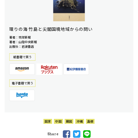
環りの海 竹島と尖閣国境地域からの問い
著者：琉球新報
著者：山陰中央新報
出版社：岩波書店
紙書籍で買う
電⼦書籍で買う
国家
中国
韓国
沖縄
島根
Share