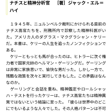
ナチスと精神分析官 ［著］ジャック・エル＝
ハイ
１９４５年、ニュルンベルク裁判にかけられる直前の
ナチス高官たちを、刑務所内で診察した精神科医がい
た。アメリカ人のダグラス・マクグラシャン・ケリー
だ。本書は、ケリーの人生を追ったノンフィクションで
ある。
ケリーともっとも馬が合ったのは、ヒトラーに次ぐ権
力者で国家元帥のヘルマン・ゲーリングだ。ゲーリング
は非常に家族思いで、愉快な男だった。しかし一方で、
残酷な政策を次々と実行してきもした。この矛盾はなん
なのか。
ゲーリングと会話を重ね、精神鑑定やロールシャッ
ハ・テストを行ったケリーは、ナチス高官たちは精神異
常ではないという結論に至った。「彼らは世界中のどこ
にでもいるような人々でした。その人格パターンは不可