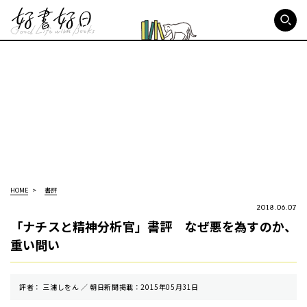
好書好日
HOME
書評
2018.06.07
「ナチスと精神分析官」書評 なぜ悪を為すのか、
重い問い
評者： 三浦しをん ／ 朝⽇新聞掲載：2015年05月31日