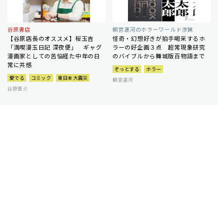
谷原書店
朝宮運河のホラーワールド渉猟
【谷原店長のオススメ】桜玉吉
怪奇・幻想好きが拍手喝采するホ
「満喫漫玉日記 深夜便」 ギャグ
ラーの好企画３点 超常現象研究
漫画家としての苦悩経た中年の日
のバイブルから舞城版百物語まで
常に共感
ぞっとする
ホラー
愛でる
コミック
東日本大震災
朝宮運河
谷原章介