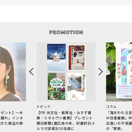
トピック
コラム
レゼント】一木
【PR 光文社・創英社・みすず書
「海をわたる
で踊れ」インタ
房・ミネルヴァ書房】プレゼント
の往復書簡」
起きた再生の群
朝日新聞1面広告の本、好書好日メ
出逢いの不思
ルマガ読者計20名様に
の〝家族〟