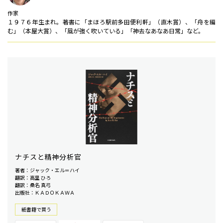
作家
１９７６年生まれ。著書に「まほろ駅前多田便利軒」（直木賞）、「舟を編
む」（本屋大賞）、「風が強く吹いている」「神去なあなあ日常」など。
ナチスと精神分析官
著者：ジャック・エル＝ハイ
翻訳：高里 ひろ
翻訳：桑名 真弓
出版社：ＫＡＤＯＫＡＷＡ
紙書籍で買う