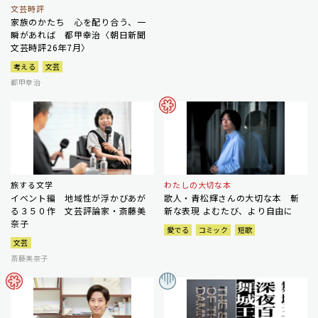
文芸時評
家族のかたち 心を配り合う、一
瞬があれば 都甲幸治〈朝日新聞
文芸時評26年7月〉
考える
文芸
都甲幸治
旅する文学
わたしの大切な本
イベント編 地域性が浮かびあが
歌人・青松輝さんの大切な本 斬
る３５０作 文芸評論家・斎藤美
新な表現 よむたび、より自由に
奈子
愛でる
コミック
短歌
文芸
斎藤美奈子