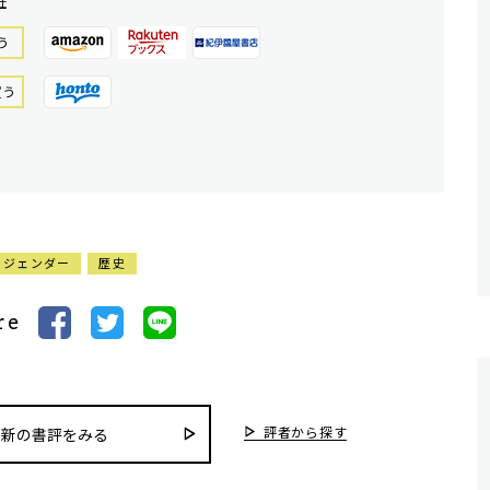
社
う
買う
ジェンダー
歴史
re
評者から探す
最新の書評をみる