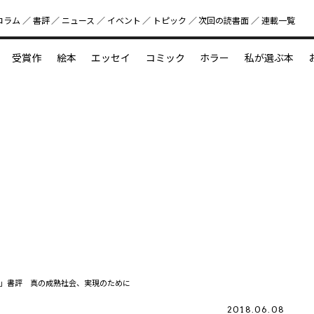
コラム
書評
ニュース
イベント
トピック
次回の読書⾯
連載一覧
好書好日
受賞作
絵本
エッセイ
コミック
ホラー
私が選ぶ本
？
えほん新定番
今めぐりたい児童文学の世界
図鑑の中の小宇宙
」書評 真の成熟社会、実現のために
2018.06.08