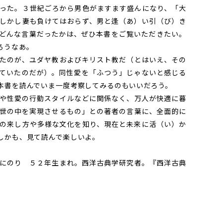
った。３世紀ごろから男色がますます盛んになり、「大
しかし妻も負けてはおらず、男と逢（あ）い引（び）き
どんな言葉だったかは、ぜひ本書をご覧いただきたい。
ろうなあ。
たのが、ユダヤ教およびキリスト教だ（とはいえ、その
ていたのだが）。同性愛を「ふつう」じゃないと感じる
本書を読んでいま一度考察してみるのもいいだろう。
や性愛の行動スタイルなどに関係なく、万人が快適に暮
世の中を実現させるもの」との著者の言葉に、全面的に
の来し方や多様な文化を知り、現在と未来に活（い）か
しかも、見て読んで楽しいよ。
にのり ５２年生まれ。西洋古典学研究者。『西洋古典