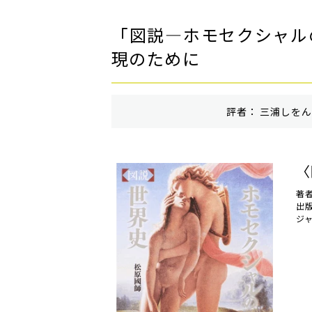
「図説―ホモセクシャル
現のために
評者： 三浦しをん 
〈
著
出
ジ