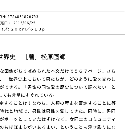
SBN: 9784861820793
売⽇： 2015/06/25
イズ: ２０ｃｍ／６１３ｐ
世界史 ［著］松原國師
な図像がちりばめられた本文だけで５６７ページ、さら
、「世界史上において男たちが、どのように愛を交わし
ができる。「男性の同性愛の歴史について調べたい」と
しても非常にすぐれている。
定することはすなわち、人類の歴史を否定することに等
時代と地域で、男性は男性を愛してきた。同時に、男同
がボーッとしていたはずはなく、女同士のコミュニティ
のもほぼまちがいあるまい、ということも浮き彫りにな