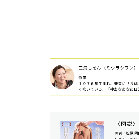
三浦しをん（ミウラシヲン）
作家
１９７６年生まれ。著書に「まほ
く吹いている」「神去なあなあ日
〈図説〉
著者：松原 國