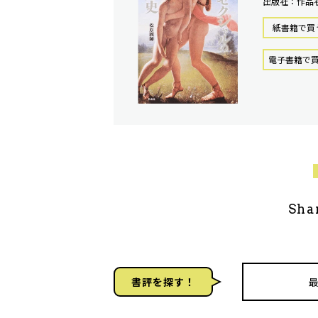
出版社：作品
紙書籍で買
電⼦書籍で
Sha
書評を探す！