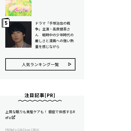
ドラマ「手塚治虫の戦
争」主演・高良健吾さ
ん 戦時中の少年時代の
厳しさと漫画への強い熱
量を感じながら
人気ランキング⼀覧
注目記事[PR]
上質な眠りも美髪ケアも！ 銀座で体感するR
eFa
PR(ReFa GINZA on CREA)