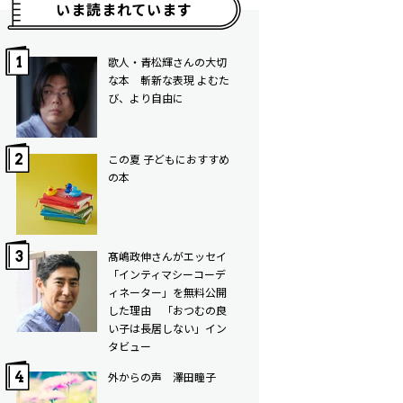
いま読まれています
歌人・青松輝さんの大切
な本 斬新な表現 よむた
び、より自由に
この夏 子どもにおすすめ
の本
髙嶋政伸さんがエッセイ
「インティマシーコーデ
ィネーター」を無料公開
した理由 「おつむの良
い子は長居しない」イン
タビュー
外からの声 澤田瞳子