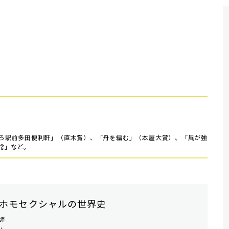
ろ駅前多田便利軒」（直木賞）、「舟を編む」（本屋大賞）、「風が強
常」など。
ホモセクシャルの世界史
師